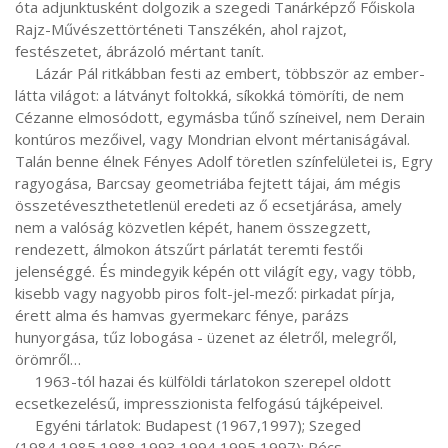
óta adjunktusként dolgozik a szegedi Tanárképző Főiskola 
Rajz-Művészettörténeti Tanszékén, ahol rajzot, 
festészetet, ábrázoló mértant tanít.

     Lázár Pál ritkábban festi az embert, többször az ember-
látta világot: a látványt foltokká, síkokká tömöríti, de nem 
Cézanne elmosódott, egymásba tűnő színeivel, nem Derain 
kontúros mezőivel, vagy Mondrian elvont mértaniságával. 
Talán benne élnek Fényes Adolf töretlen színfelületei is, Egry 
ragyogása, Barcsay geometriába fejtett tájai, ám mégis 
összetéveszthetetlenül eredeti az ő ecsetjárása, amely 
nem a valóság közvetlen képét, hanem összegzett, 
rendezett, álmokon átszűrt párlatát teremti festői 
jelenséggé. És mindegyik képén ott világít egy, vagy több, 
kisebb vagy nagyobb piros folt-jel-mező: pirkadat pírja, 
érett alma és hamvas gyermekarc fénye, parázs 
hunyorgása, tűz lobogása - üzenet az életről, melegről, 
örömről… 

     1963-tól hazai és külföldi tárlatokon szerepel oldott 
ecsetkezelésű, impresszionista felfogású tájképeivel.

     Egyéni tárlatok: Budapest (1967,1997); Szeged 
(1984,1985,1988,1993,1994,1995,1997); Pécs 