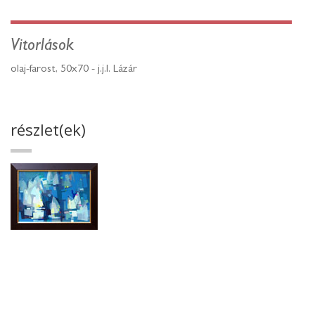
Vitorlások
olaj-farost, 50x70 - j.j.l. Lázár
részlet(ek)