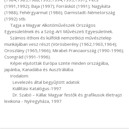
(1991,1992); Baja (1997); Forráskút (1991); Nagykáta 
(1988); Fehérgyarmat (1986); Darmstadt-Németország 
(1992) stb.

     Tagja a Magyar Alkotóművészek Országos 
Egyesületének és a Szög-Art Művészeti Egyesületnek. 

     Számos itthoni és külföldi nemzetközi művésztelep 
munkájában vesz részt (Vörösberény (1962,1963,1964); 
Oroszlány (1965,1966); Mirabel-Franciaország (1990-1996); 
Csongrád (1991-1996).

     Képei eljutottak Európa szinte minden országába, 
Japánba, Kanadába és Ausztráliába.

     Irodalom:

       Levelezés által begyűjtött adatok

       Kiállítási Katalógus-1997

       Dr. Szabó – Kállai: Magyar festők és grafikusok életrajzi 
lexikona - Nyíregyháza, 1997