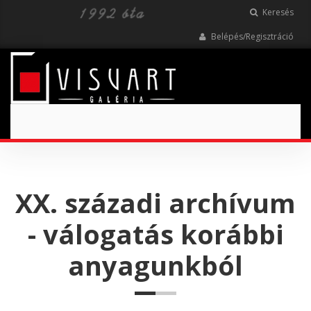
Keresés
Belépés/Regisztráció
Toggle
navigation
XX. századi archívum
- válogatás korábbi
anyagunkból