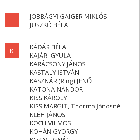
JOBBÁGYI GAIGER MIKLÓS
J
JUSZKÓ BÉLA
KÁDÁR BÉLA
K
KAJÁRI GYULA
KARÁCSONY JÁNOS
KASTALY ISTVÁN
KASZNÁR (Ring) JENŐ
KATONA NÁNDOR
KISS KÁROLY
KISS MARGIT, Thorma Jánosné
KLÉH JÁNOS
KOCH VILMOS
KOHÁN GYÖRGY
KOKAS IGNÁC