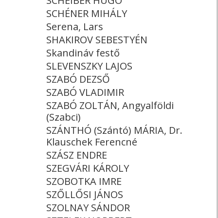
SCHEIBER HUGÓ
SCHÉNER MIHÁLY
Serena, Lars
SHAKIROV SEBESTYÉN
Skandináv festő
SLEVENSZKY LAJOS
SZABÓ DEZSŐ
SZABÓ VLADIMIR
SZABÓ ZOLTÁN, Angyalföldi
(Szabci)
SZÁNTHÓ (Szántó) MÁRIA, Dr.
Klauschek Ferencné
SZÁSZ ENDRE
SZEGVÁRI KÁROLY
SZOBOTKA IMRE
SZŐLLŐSI JÁNOS
SZOLNAY SÁNDOR