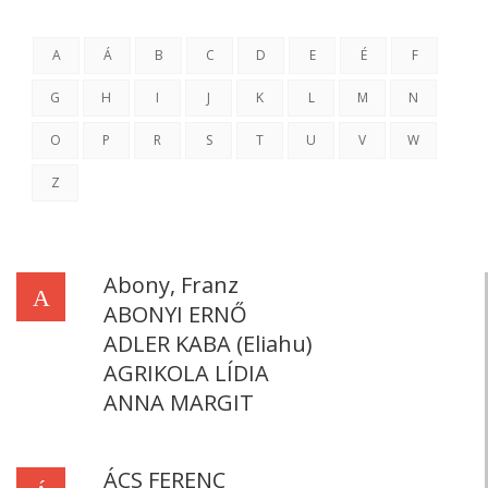
A
Á
B
C
D
E
É
F
G
H
I
J
K
L
M
N
O
P
R
S
T
U
V
W
Z
Abony, Franz
A
ABONYI ERNŐ
ADLER KABA (Eliahu)
AGRIKOLA LÍDIA
ANNA MARGIT
ÁCS FERENC