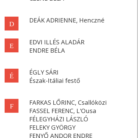
DEÁK ADRIENNE, Henczné
D
EDVI ILLÉS ALADÁR
E
ENDRE BÉLA
ÉGLY SÁRI
É
Észak-Itáliai festő
FARKAS LŐRINC, Csallóközi
F
FASSEL FERENC, L'Ousa
FÉLEGYHÁZI LÁSZLÓ
FELEKY GYÖRGY
FENYŐ ANDOR ENDRE