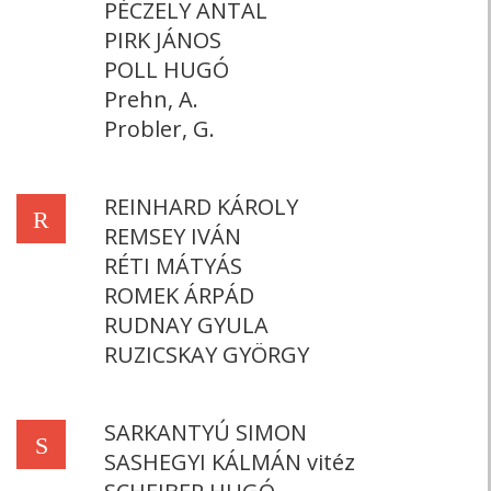
PÉCZELY ANTAL
PIRK JÁNOS
POLL HUGÓ
Prehn, A.
Probler, G.
REINHARD KÁROLY
R
REMSEY IVÁN
RÉTI MÁTYÁS
ROMEK ÁRPÁD
RUDNAY GYULA
RUZICSKAY GYÖRGY
SARKANTYÚ SIMON
S
SASHEGYI KÁLMÁN vitéz