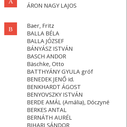
Á
ÁRON NAGY LAJOS
Baer, Fritz
B
BALLA BÉLA
BALLA JÓZSEF
BÁNYÁSZ ISTVÁN
BASCH ANDOR
Bäschke, Otto
BATTHYÁNY GYULA gróf
BENEDEK JENŐ id.
BENKHARDT ÁGOST
BENYOVSZKY ISTVÁN
BERDE AMÁL (Amália), Dóczyné
BERKES ANTAL
BERNÁTH AURÉL
BIHARI SÁNDOR