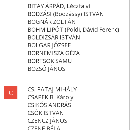
BITAY ÁRPÁD, Léczfalvi
BODZÁSI (Bodzássy) ISTVÁN
BOGNÁR ZOLTÁN
BÖHM LIPÓT (Poldi, Dávid Ferenc)
BOLDIZSÁR ISTVÁN
BOLGÁR JÓZSEF
BORNEMISZA GÉZA
BÖRTSÖK SAMU
BOZSÓ JÁNOS
CS. PATAJ MIHÁLY
C
CSAPEK B. Károly
CSIKÓS ANDRÁS
CSÓK ISTVÁN
CZENCZ JÁNOS
CZENE BÉLA