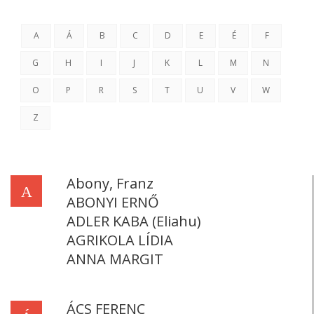
A
Á
B
C
D
E
É
F
G
H
I
J
K
L
M
N
O
P
R
S
T
U
V
W
Z
Abony, Franz
A
ABONYI ERNŐ
ADLER KABA (Eliahu)
AGRIKOLA LÍDIA
ANNA MARGIT
ÁCS FERENC