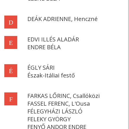
DEÁK ADRIENNE, Henczné
D
EDVI ILLÉS ALADÁR
E
ENDRE BÉLA
ÉGLY SÁRI
É
Észak-Itáliai festő
FARKAS LŐRINC, Csallóközi
F
FASSEL FERENC, L'Ousa
FÉLEGYHÁZI LÁSZLÓ
FELEKY GYÖRGY
FENYŐ ANDOR ENDRE