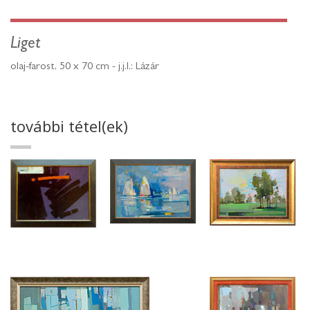
Liget
olaj-farost, 50 x 70 cm - j.j.l.: Lázár
további tétel(ek)