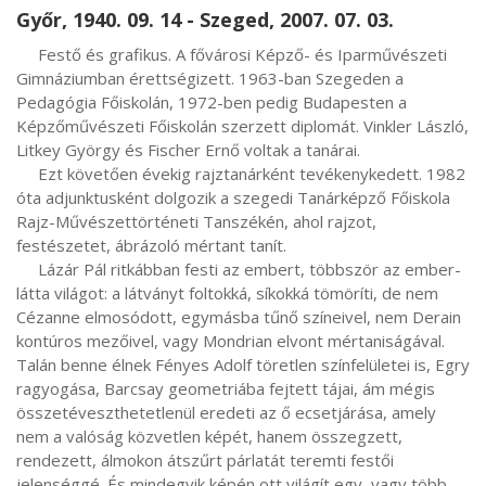
Győr, 1940. 09. 14 - Szeged, 2007. 07. 03.
     Festő és grafikus. A fővárosi Képző- és Iparművészeti 
Gimnáziumban érettségizett. 1963-ban Szegeden a 
Pedagógia Főiskolán, 1972-ben pedig Budapesten a 
Képzőművészeti Főiskolán szerzett diplomát. Vinkler László, 
Litkey György és Fischer Ernő voltak a tanárai.

     Ezt követően évekig rajztanárként tevékenykedett. 1982 
óta adjunktusként dolgozik a szegedi Tanárképző Főiskola 
Rajz-Művészettörténeti Tanszékén, ahol rajzot, 
festészetet, ábrázoló mértant tanít.

     Lázár Pál ritkábban festi az embert, többször az ember-
látta világot: a látványt foltokká, síkokká tömöríti, de nem 
Cézanne elmosódott, egymásba tűnő színeivel, nem Derain 
kontúros mezőivel, vagy Mondrian elvont mértaniságával. 
Talán benne élnek Fényes Adolf töretlen színfelületei is, Egry 
ragyogása, Barcsay geometriába fejtett tájai, ám mégis 
összetéveszthetetlenül eredeti az ő ecsetjárása, amely 
nem a valóság közvetlen képét, hanem összegzett, 
rendezett, álmokon átszűrt párlatát teremti festői 
jelenséggé. És mindegyik képén ott világít egy, vagy több, 