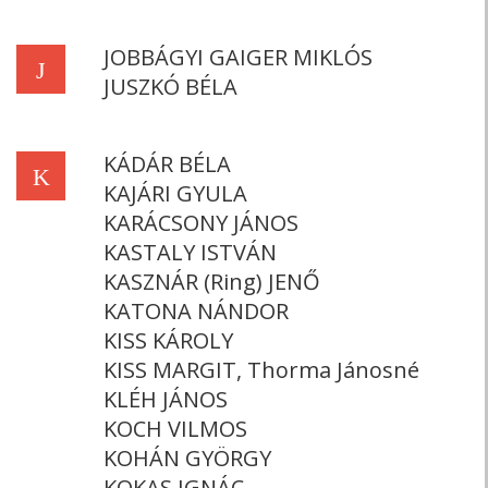
JOBBÁGYI GAIGER MIKLÓS
J
JUSZKÓ BÉLA
KÁDÁR BÉLA
K
KAJÁRI GYULA
KARÁCSONY JÁNOS
KASTALY ISTVÁN
KASZNÁR (Ring) JENŐ
KATONA NÁNDOR
KISS KÁROLY
KISS MARGIT, Thorma Jánosné
KLÉH JÁNOS
KOCH VILMOS
KOHÁN GYÖRGY
KOKAS IGNÁC