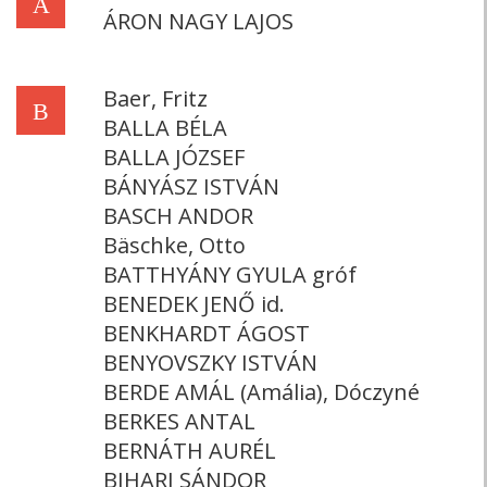
Á
ÁRON NAGY LAJOS
Baer, Fritz
B
BALLA BÉLA
BALLA JÓZSEF
BÁNYÁSZ ISTVÁN
BASCH ANDOR
Bäschke, Otto
BATTHYÁNY GYULA gróf
BENEDEK JENŐ id.
BENKHARDT ÁGOST
BENYOVSZKY ISTVÁN
BERDE AMÁL (Amália), Dóczyné
BERKES ANTAL
BERNÁTH AURÉL
BIHARI SÁNDOR