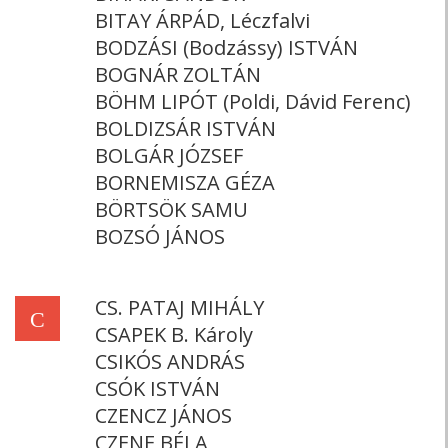
BITAY ÁRPÁD, Léczfalvi
BODZÁSI (Bodzássy) ISTVÁN
BOGNÁR ZOLTÁN
BÖHM LIPÓT (Poldi, Dávid Ferenc)
BOLDIZSÁR ISTVÁN
BOLGÁR JÓZSEF
BORNEMISZA GÉZA
BÖRTSÖK SAMU
BOZSÓ JÁNOS
CS. PATAJ MIHÁLY
C
CSAPEK B. Károly
CSIKÓS ANDRÁS
CSÓK ISTVÁN
CZENCZ JÁNOS
CZENE BÉLA