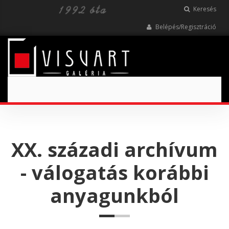
Keresés
Belépés/Regisztráció
Toggle
navigation
XX. századi archívum
- válogatás korábbi
anyagunkból