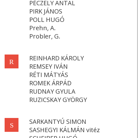
PÉCZELY ANTAL
PIRK JÁNOS
POLL HUGÓ
Prehn, A.
Probler, G.
REINHARD KÁROLY
R
REMSEY IVÁN
RÉTI MÁTYÁS
ROMEK ÁRPÁD
RUDNAY GYULA
RUZICSKAY GYÖRGY
SARKANTYÚ SIMON
S
SASHEGYI KÁLMÁN vitéz