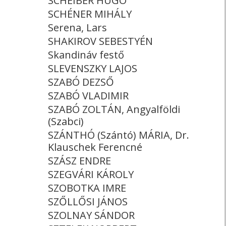
SCHEIBER HUGÓ
SCHÉNER MIHÁLY
Serena, Lars
SHAKIROV SEBESTYÉN
Skandináv festő
SLEVENSZKY LAJOS
SZABÓ DEZSŐ
SZABÓ VLADIMIR
SZABÓ ZOLTÁN, Angyalföldi
(Szabci)
SZÁNTHÓ (Szántó) MÁRIA, Dr.
Klauschek Ferencné
SZÁSZ ENDRE
SZEGVÁRI KÁROLY
SZOBOTKA IMRE
SZŐLLŐSI JÁNOS
SZOLNAY SÁNDOR