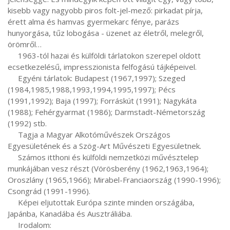
kisebb vagy nagyobb piros folt-jel-mező: pirkadat pírja, 
érett alma és hamvas gyermekarc fénye, parázs 
hunyorgása, tűz lobogása - üzenet az életről, melegről, 
örömről… 

     1963-tól hazai és külföldi tárlatokon szerepel oldott 
ecsetkezelésű, impresszionista felfogású tájképeivel.

     Egyéni tárlatok: Budapest (1967,1997); Szeged 
(1984,1985,1988,1993,1994,1995,1997); Pécs 
(1991,1992); Baja (1997); Forráskút (1991); Nagykáta 
(1988); Fehérgyarmat (1986); Darmstadt-Németország 
(1992) stb.

     Tagja a Magyar Alkotóművészek Országos 
Egyesületének és a Szög-Art Művészeti Egyesületnek. 

     Számos itthoni és külföldi nemzetközi művésztelep 
munkájában vesz részt (Vörösberény (1962,1963,1964); 
Oroszlány (1965,1966); Mirabel-Franciaország (1990-1996); 
Csongrád (1991-1996).

     Képei eljutottak Európa szinte minden országába, 
Japánba, Kanadába és Ausztráliába.

     Irodalom:
