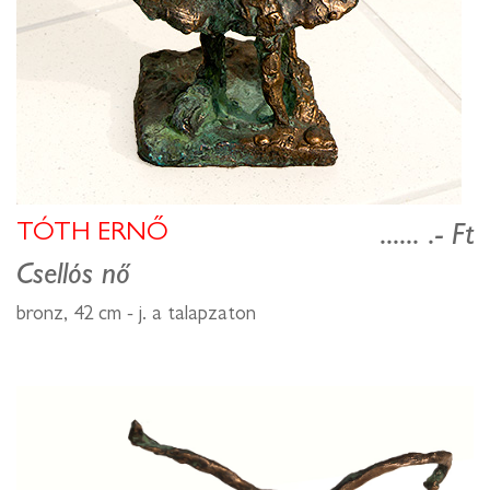
TÓTH ERNŐ
...... .- Ft
Csellós nő
bronz, 42 cm - j. a talapzaton