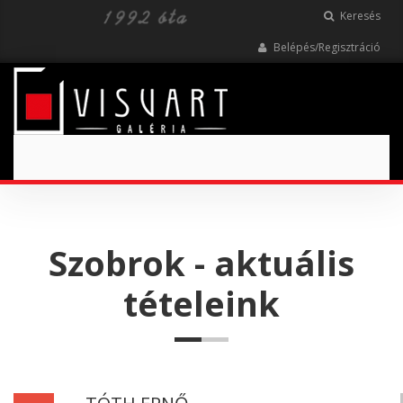
Keresés
Belépés/Regisztráció
Toggle
navigation
Szobrok - aktuális
tételeink