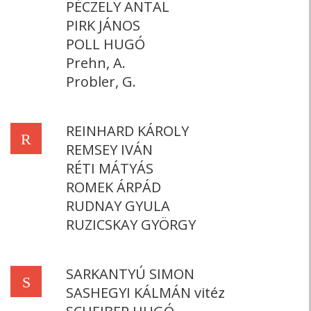
PÉCZELY ANTAL
PIRK JÁNOS
POLL HUGÓ
Prehn, A.
Probler, G.
REINHARD KÁROLY
R
REMSEY IVÁN
RÉTI MÁTYÁS
ROMEK ÁRPÁD
RUDNAY GYULA
RUZICSKAY GYÖRGY
SARKANTYÚ SIMON
S
SASHEGYI KÁLMÁN vitéz