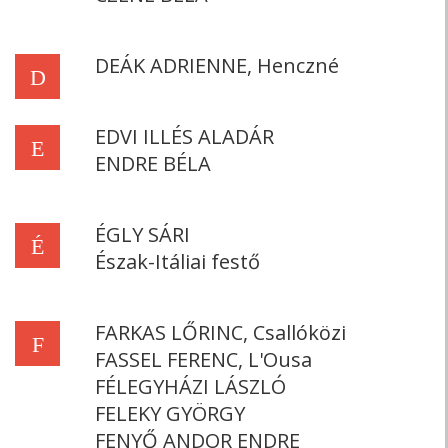
DEÁK ADRIENNE, Henczné
D
EDVI ILLÉS ALADÁR
E
ENDRE BÉLA
ÉGLY SÁRI
É
Észak-Itáliai festő
FARKAS LŐRINC, Csallóközi
F
FASSEL FERENC, L'Ousa
FÉLEGYHÁZI LÁSZLÓ
FELEKY GYÖRGY
FENYŐ ANDOR ENDRE