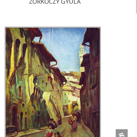
ZORKÓCZY GYULA