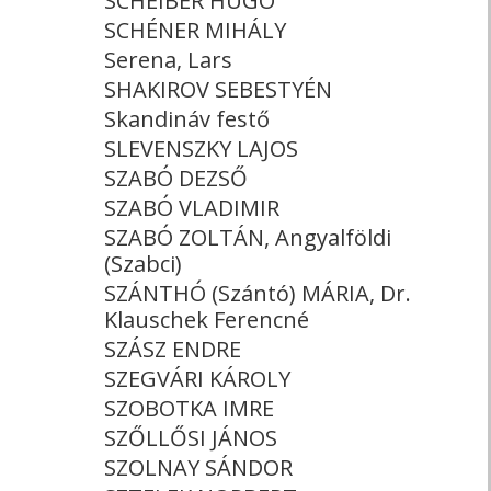
SCHEIBER HUGÓ
SCHÉNER MIHÁLY
Serena, Lars
SHAKIROV SEBESTYÉN
Skandináv festő
SLEVENSZKY LAJOS
SZABÓ DEZSŐ
SZABÓ VLADIMIR
SZABÓ ZOLTÁN, Angyalföldi
(Szabci)
SZÁNTHÓ (Szántó) MÁRIA, Dr.
Klauschek Ferencné
SZÁSZ ENDRE
SZEGVÁRI KÁROLY
SZOBOTKA IMRE
SZŐLLŐSI JÁNOS
SZOLNAY SÁNDOR