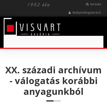
Keresés
Belépés/Regisztráció
Toggle
navigation
XX. századi archívum
- válogatás korábbi
anyagunkból