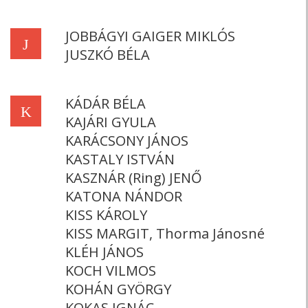
JOBBÁGYI GAIGER MIKLÓS
J
JUSZKÓ BÉLA
KÁDÁR BÉLA
K
KAJÁRI GYULA
KARÁCSONY JÁNOS
KASTALY ISTVÁN
KASZNÁR (Ring) JENŐ
KATONA NÁNDOR
KISS KÁROLY
KISS MARGIT, Thorma Jánosné
KLÉH JÁNOS
KOCH VILMOS
KOHÁN GYÖRGY
KOKAS IGNÁC