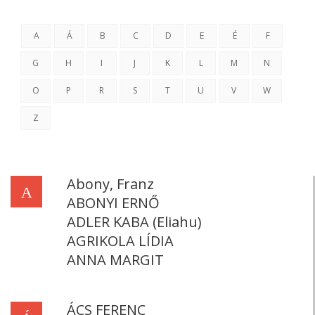
A
Á
B
C
D
E
É
F
G
H
I
J
K
L
M
N
O
P
R
S
T
U
V
W
Z
Abony, Franz
A
ABONYI ERNŐ
ADLER KABA (Eliahu)
AGRIKOLA LÍDIA
ANNA MARGIT
ÁCS FERENC