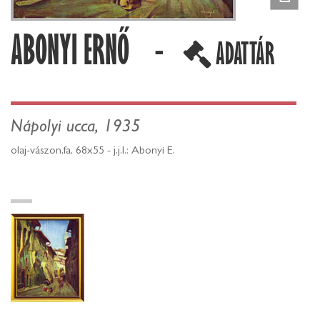
ABONYI ERNŐ -
ADATTÁR
Nápolyi ucca, 1935
olaj-vászon,fa, 68x55 - j.j.l.: Abonyi E.