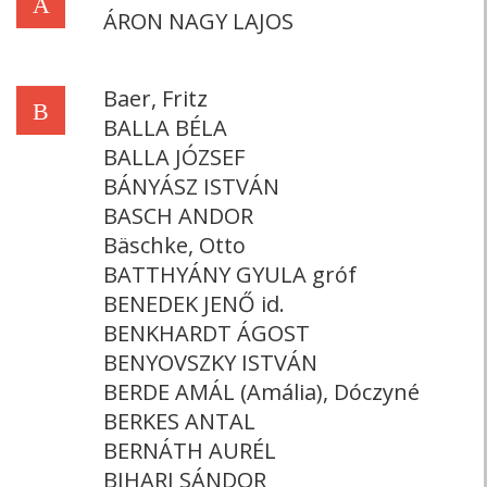
Á
ÁRON NAGY LAJOS
Baer, Fritz
B
BALLA BÉLA
BALLA JÓZSEF
BÁNYÁSZ ISTVÁN
BASCH ANDOR
Bäschke, Otto
BATTHYÁNY GYULA gróf
BENEDEK JENŐ id.
BENKHARDT ÁGOST
BENYOVSZKY ISTVÁN
BERDE AMÁL (Amália), Dóczyné
BERKES ANTAL
BERNÁTH AURÉL
BIHARI SÁNDOR