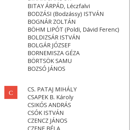
BITAY ÁRPÁD, Léczfalvi
BODZÁSI (Bodzássy) ISTVÁN
BOGNÁR ZOLTÁN
BÖHM LIPÓT (Poldi, Dávid Ferenc)
BOLDIZSÁR ISTVÁN
BOLGÁR JÓZSEF
BORNEMISZA GÉZA
BÖRTSÖK SAMU
BOZSÓ JÁNOS
CS. PATAJ MIHÁLY
C
CSAPEK B. Károly
CSIKÓS ANDRÁS
CSÓK ISTVÁN
CZENCZ JÁNOS
CZENE BÉLA