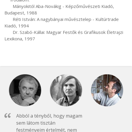
       Mányokitól Aba-Novákig - Képzőművészeti Kiadó, 
Budapest, 1988

       Réti István: A nagybányai művésztelep - Kultúrtrade 
Kiadó, 1994

       Dr. Szabó-Kállai: Magyar Festők és Grafikusok Életrajzi 
Lexikona, 1997
Abból a tényből, hogy magam
sem látom tisztán
festményeim értelmét, nem