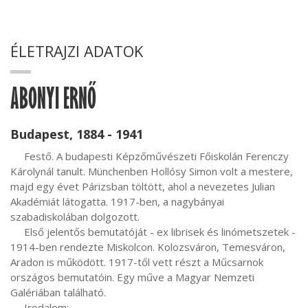
ÉLETRAJZI ADATOK
ABONYI ERNŐ
Budapest, 1884 - 1941
     Festő. A budapesti Képzőművészeti Főiskolán Ferenczy 
Károlynál tanult. Münchenben Hollósy Simon volt a mestere, 
majd egy évet Párizsban töltött, ahol a nevezetes Julian 
Akadémiát látogatta. 1917-ben, a nagybányai 
szabadiskolában dolgozott.

     Első jelentős bemutatóját - ex librisek és linómetszetek - 
1914-ben rendezte Miskolcon. Kolozsváron, Temesváron, 
Aradon is működött. 1917-től vett részt a Műcsarnok 
országos bemutatóin. Egy műve a Magyar Nemzeti 
Galériában található.

     Irodalom:
