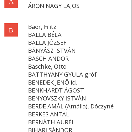
Á
ÁRON NAGY LAJOS
Baer, Fritz
B
BALLA BÉLA
BALLA JÓZSEF
BÁNYÁSZ ISTVÁN
BASCH ANDOR
Bäschke, Otto
BATTHYÁNY GYULA gróf
BENEDEK JENŐ id.
BENKHARDT ÁGOST
BENYOVSZKY ISTVÁN
BERDE AMÁL (Amália), Dóczyné
BERKES ANTAL
BERNÁTH AURÉL
BIHARI SÁNDOR