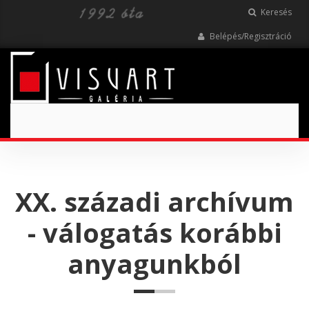
Keresés
Belépés/Regisztráció
Toggle
navigation
XX. századi archívum
- válogatás korábbi
anyagunkból