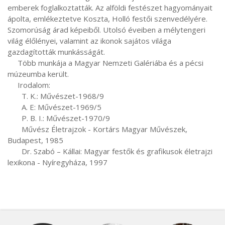
emberek foglalkoztatták. Az alföldi festészet hagyományait 
ápolta, emlékeztetve Koszta, Holló festői szenvedélyére. 
Szomorúság árad képeiből. Utolsó éveiben a mélytengeri 
világ élőlényei, valamint az ikonok sajátos világa 
gazdagították munkásságát.

     Több munkája a Magyar Nemzeti Galériába és a pécsi 
múzeumba került.

     Irodalom:

       T. K.: Művészet-1968/9

       A. E: Művészet-1969/5

       P. B. I.: Művészet-1970/9

       Művész Életrajzok - Kortárs Magyar Művészek, 
Budapest, 1985

       Dr. Szabó – Kállai: Magyar festők és grafikusok életrajzi 
lexikona - Nyíregyháza, 1997