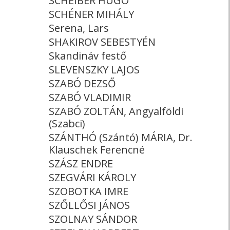
SCHEIBER HUGÓ
SCHÉNER MIHÁLY
Serena, Lars
SHAKIROV SEBESTYÉN
Skandináv festő
SLEVENSZKY LAJOS
SZABÓ DEZSŐ
SZABÓ VLADIMIR
SZABÓ ZOLTÁN, Angyalföldi
(Szabci)
SZÁNTHÓ (Szántó) MÁRIA, Dr.
Klauschek Ferencné
SZÁSZ ENDRE
SZEGVÁRI KÁROLY
SZOBOTKA IMRE
SZŐLLŐSI JÁNOS
SZOLNAY SÁNDOR