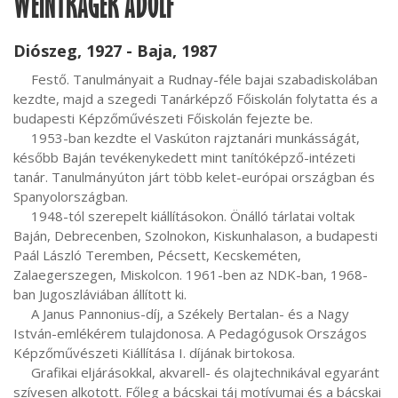
WEINTRAGER ADOLF
Diószeg, 1927 - Baja, 1987
     Festő. Tanulmányait a Rudnay-féle bajai szabadiskolában 
kezdte, majd a szegedi Tanárképző Főiskolán folytatta és a 
budapesti Képzőművészeti Főiskolán fejezte be.

     1953-ban kezdte el Vaskúton rajztanári munkásságát, 
később Baján tevékenykedett mint tanítóképző-intézeti 
tanár. Tanulmányúton járt több kelet-európai országban és 
Spanyolországban.

     1948-tól szerepelt kiállításokon. Önálló tárlatai voltak 
Baján, Debrecenben, Szolnokon, Kiskunhalason, a budapesti 
Paál László Teremben, Pécsett, Kecskeméten, 
Zalaegerszegen, Miskolcon. 1961-ben az NDK-ban, 1968-
ban Jugoszláviában állított ki.

     A Janus Pannonius-díj, a Székely Bertalan- és a Nagy 
István-emlékérem tulajdonosa. A Pedagógusok Országos 
Képzőművészeti Kiállítása I. díjának birtokosa.

     Grafikai eljárásokkal, akvarell- és olajtechnikával egyaránt 
szívesen alkotott. Főleg a bácskai táj motívumai és a bácskai 