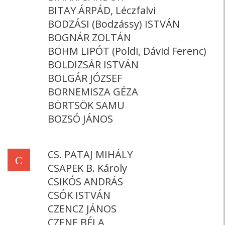
BITAY ÁRPÁD, Léczfalvi
BODZÁSI (Bodzássy) ISTVÁN
BOGNÁR ZOLTÁN
BÖHM LIPÓT (Poldi, Dávid Ferenc)
BOLDIZSÁR ISTVÁN
BOLGÁR JÓZSEF
BORNEMISZA GÉZA
BÖRTSÖK SAMU
BOZSÓ JÁNOS
CS. PATAJ MIHÁLY
C
CSAPEK B. Károly
CSIKÓS ANDRÁS
CSÓK ISTVÁN
CZENCZ JÁNOS
CZENE BÉLA