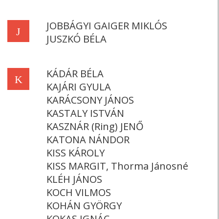
JOBBÁGYI GAIGER MIKLÓS
J
JUSZKÓ BÉLA
KÁDÁR BÉLA
K
KAJÁRI GYULA
KARÁCSONY JÁNOS
KASTALY ISTVÁN
KASZNÁR (Ring) JENŐ
KATONA NÁNDOR
KISS KÁROLY
KISS MARGIT, Thorma Jánosné
KLÉH JÁNOS
KOCH VILMOS
KOHÁN GYÖRGY
KOKAS IGNÁC