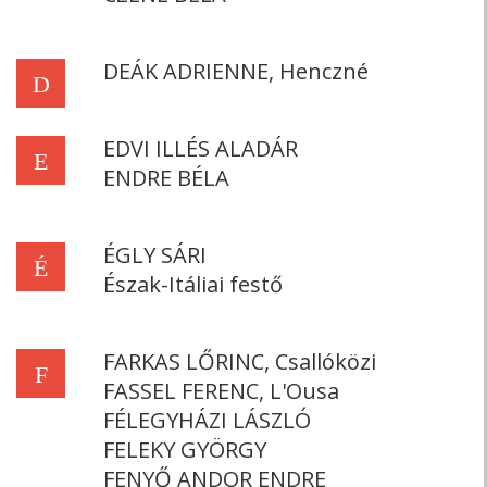
DEÁK ADRIENNE, Henczné
D
EDVI ILLÉS ALADÁR
E
ENDRE BÉLA
ÉGLY SÁRI
É
Észak-Itáliai festő
FARKAS LŐRINC, Csallóközi
F
FASSEL FERENC, L'Ousa
FÉLEGYHÁZI LÁSZLÓ
FELEKY GYÖRGY
FENYŐ ANDOR ENDRE