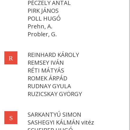
PÉCZELY ANTAL
PIRK JÁNOS
POLL HUGÓ
Prehn, A.
Probler, G.
REINHARD KÁROLY
R
REMSEY IVÁN
RÉTI MÁTYÁS
ROMEK ÁRPÁD
RUDNAY GYULA
RUZICSKAY GYÖRGY
SARKANTYÚ SIMON
S
SASHEGYI KÁLMÁN vitéz