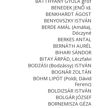
BATTHYÁNY GYULA gróf
BENEDEK JENŐ id.
BENKHARDT ÁGOST
BENYOVSZKY ISTVÁN
BERDE AMÁL (Amália),
Dóczyné
BERKES ANTAL
BERNÁTH AURÉL
BIHARI SÁNDOR
BITAY ÁRPÁD, Léczfalvi
BODZÁSI (Bodzássy) ISTVÁN
BOGNÁR ZOLTÁN
BÖHM LIPÓT (Poldi, Dávid
Ferenc)
BOLDIZSÁR ISTVÁN
BOLGÁR JÓZSEF
BORNEMISZA GÉZA