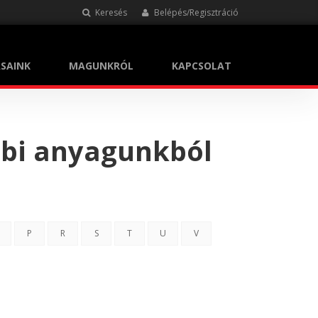
Keresés
Belépés/Regisztráció
SAINK
MAGUNKRÓL
KAPCSOLAT
bbi anyagunkból
P
R
S
T
U
V