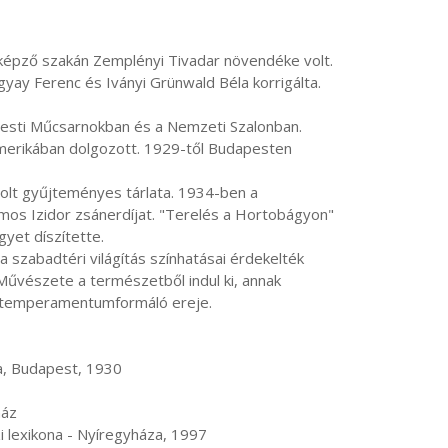
ay Ferenc és Iványi Grünwald Béla korrigálta. 
Amerikában dolgozott. 1929-től Budapesten 
os Izidor zsánerdíjat. "Terelés a Hortobágyon" 
et díszítette.

Művészete a természetből indul ki, annak 
 temperamentumformáló ereje.

rajzi lexikona - Nyíregyháza, 1997