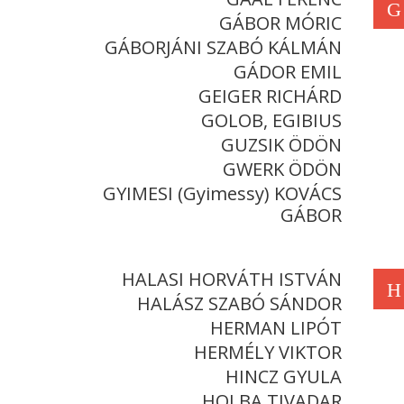
G
GÁBOR MÓRIC
GÁBORJÁNI SZABÓ KÁLMÁN
GÁDOR EMIL
GEIGER RICHÁRD
GOLOB, EGIBIUS
GUZSIK ÖDÖN
GWERK ÖDÖN
GYIMESI (Gyimessy) KOVÁCS
GÁBOR
HALASI HORVÁTH ISTVÁN
H
HALÁSZ SZABÓ SÁNDOR
HERMAN LIPÓT
HERMÉLY VIKTOR
HINCZ GYULA
HOLBA TIVADAR