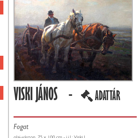
VISKI JÁNOS -
ADATTÁR
Fogat
olaj-vászon, 75 x 100 cm - j.j.l.: Viski J.