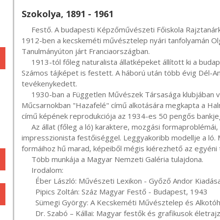
Szokolya, 1891 - 1961
     Festő. A budapesti Képzőművészeti Főiskola Rajztanárképző szakán Zemplényi Tivadar növendéke volt. 
1912-ben a kecskeméti művésztelep nyári tanfolyamán Olgy
Tanulmányúton járt Franciaországban.

     1913-tól főleg naturalista állatképeket állított ki a budapesti Műcsarnokban és a Nemzeti Szalonban. 
Számos tájképet is festett. A háború után több évig Dél-
tevékenykedett.

     1930-ban a Független Művészek Társasága klubjában volt gyűjteményes tárlata. 1934-ben a 
Műcsarnokban "Hazafelé" című alkotására megkapta a Halm
című képének reprodukciója az 1934-es 50 pengős bankjegy
     Az állat (főleg a ló) karaktere, mozgási formaproblémái, a szabadtéri világítás színhatásai érdekelték 
impresszionista festőiséggel. Leggyakoribb modellje a ló. 
formáihoz hű marad, képeiből mégis kiérezhető az egyéni
     Több munkája a Magyar Nemzeti Galéria tulajdona.

     Irodalom:

       Éber László: Művészeti Lexikon - Győző Andor Kiadása, Budapest, 1930

       Pipics Zoltán: Száz Magyar Festő - Budapest, 1943

       Sümegi György: A Kecskeméti Művésztelep és Alkotóház

       Dr. Szabó – Kállai: Magyar festők és grafikusok élet