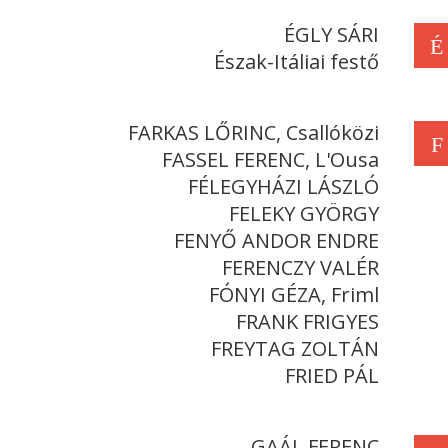
ÉGLY SÁRI
É
Észak-Itáliai festő
FARKAS LŐRINC, Csallóközi
F
FASSEL FERENC, L'Ousa
FÉLEGYHÁZI LÁSZLÓ
FELEKY GYÖRGY
FENYŐ ANDOR ENDRE
FERENCZY VALÉR
FÓNYI GÉZA, Friml
FRANK FRIGYES
FREYTAG ZOLTÁN
FRIED PÁL
GAÁL FERENC