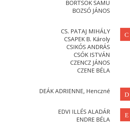
BÖRTSÖK SAMU
BOZSÓ JÁNOS
CS. PATAJ MIHÁLY
C
CSAPEK B. Károly
CSIKÓS ANDRÁS
CSÓK ISTVÁN
CZENCZ JÁNOS
CZENE BÉLA
DEÁK ADRIENNE, Henczné
D
EDVI ILLÉS ALADÁR
E
ENDRE BÉLA