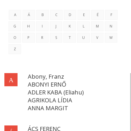
A
Á
B
C
D
E
É
F
G
H
I
J
K
L
M
N
O
P
R
S
T
U
V
W
Z
Abony, Franz
A
ABONYI ERNŐ
ADLER KABA (Eliahu)
AGRIKOLA LÍDIA
ANNA MARGIT
ÁCS FERENC