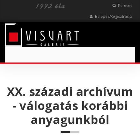
Keresés
Belépés/Regisztráció
Toggle
navigation
XX. századi archívum
- válogatás korábbi
anyagunkból