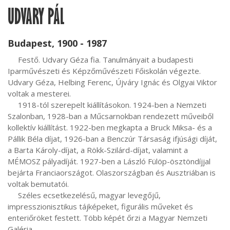
UDVARY PÁL
Budapest, 1900 - 1987
     Festő. Udvary Géza fia. Tanulmányait a budapesti 
Iparművészeti és Képzőművészeti Főiskolán végezte. 
Udvary Géza, Helbing Ferenc, Újváry Ignác és Olgyai Viktor 
voltak a mesterei.

     1918-tól szerepelt kiállításokon. 1924-ben a Nemzeti 
Szalonban, 1928-ban a Műcsarnokban rendezett műveiből 
kollektív kiállítást. 1922-ben megkapta a Bruck Miksa- és a 
Pállik Béla díjat, 1926-ban a Benczúr Társaság ifjúsági díját, 
a Barta Károly-díjat, a Rökk-Szilárd-díjat, valamint a 
MÉMOSZ pályadíját. 1927-ben a László Fülöp-ösztöndíjjal 
bejárta Franciaországot. Olaszországban és Ausztriában is 
voltak bemutatói.

     Széles ecsetkezelésű, magyar levegőjű, 
impresszionisztikus tájképeket, figurális műveket és 
enteriőröket festett. Több képét őrzi a Magyar Nemzeti 
Galéria.
