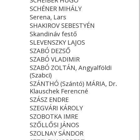
SCHEIBER HUGÓ
SCHÉNER MIHÁLY
Serena, Lars
SHAKIROV SEBESTYÉN
Skandináv festő
SLEVENSZKY LAJOS
SZABÓ DEZSŐ
SZABÓ VLADIMIR
SZABÓ ZOLTÁN, Angyalföldi
(Szabci)
SZÁNTHÓ (Szántó) MÁRIA, Dr.
Klauschek Ferencné
SZÁSZ ENDRE
SZEGVÁRI KÁROLY
SZOBOTKA IMRE
SZŐLLŐSI JÁNOS
SZOLNAY SÁNDOR