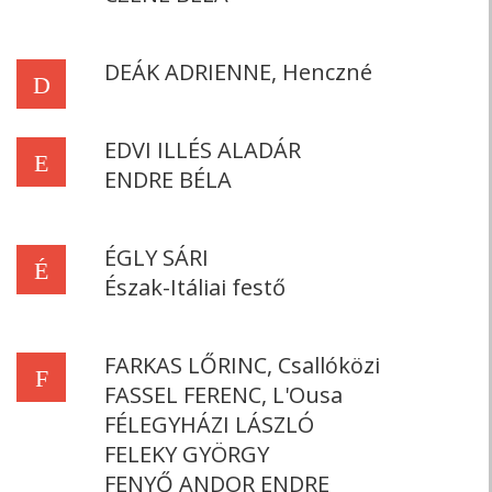
DEÁK ADRIENNE, Henczné
D
EDVI ILLÉS ALADÁR
E
ENDRE BÉLA
ÉGLY SÁRI
É
Észak-Itáliai festő
FARKAS LŐRINC, Csallóközi
F
FASSEL FERENC, L'Ousa
FÉLEGYHÁZI LÁSZLÓ
FELEKY GYÖRGY
FENYŐ ANDOR ENDRE