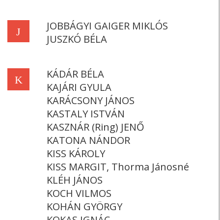
JOBBÁGYI GAIGER MIKLÓS
J
JUSZKÓ BÉLA
KÁDÁR BÉLA
K
KAJÁRI GYULA
KARÁCSONY JÁNOS
KASTALY ISTVÁN
KASZNÁR (Ring) JENŐ
KATONA NÁNDOR
KISS KÁROLY
KISS MARGIT, Thorma Jánosné
KLÉH JÁNOS
KOCH VILMOS
KOHÁN GYÖRGY
KOKAS IGNÁC