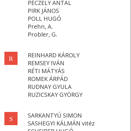
PÉCZELY ANTAL
PIRK JÁNOS
POLL HUGÓ
Prehn, A.
Probler, G.
REINHARD KÁROLY
R
REMSEY IVÁN
RÉTI MÁTYÁS
ROMEK ÁRPÁD
RUDNAY GYULA
RUZICSKAY GYÖRGY
SARKANTYÚ SIMON
S
SASHEGYI KÁLMÁN vitéz