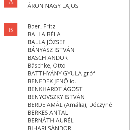
Á
ÁRON NAGY LAJOS
Baer, Fritz
B
BALLA BÉLA
BALLA JÓZSEF
BÁNYÁSZ ISTVÁN
BASCH ANDOR
Bäschke, Otto
BATTHYÁNY GYULA gróf
BENEDEK JENŐ id.
BENKHARDT ÁGOST
BENYOVSZKY ISTVÁN
BERDE AMÁL (Amália), Dóczyné
BERKES ANTAL
BERNÁTH AURÉL
BIHARI SÁNDOR