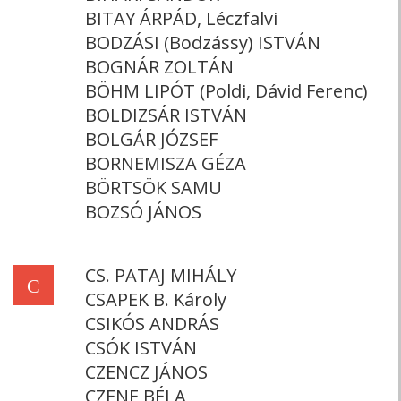
BITAY ÁRPÁD, Léczfalvi
BODZÁSI (Bodzássy) ISTVÁN
BOGNÁR ZOLTÁN
BÖHM LIPÓT (Poldi, Dávid Ferenc)
BOLDIZSÁR ISTVÁN
BOLGÁR JÓZSEF
BORNEMISZA GÉZA
BÖRTSÖK SAMU
BOZSÓ JÁNOS
CS. PATAJ MIHÁLY
C
CSAPEK B. Károly
CSIKÓS ANDRÁS
CSÓK ISTVÁN
CZENCZ JÁNOS
CZENE BÉLA