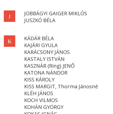
JOBBÁGYI GAIGER MIKLÓS
J
JUSZKÓ BÉLA
KÁDÁR BÉLA
K
KAJÁRI GYULA
KARÁCSONY JÁNOS
KASTALY ISTVÁN
KASZNÁR (Ring) JENŐ
KATONA NÁNDOR
KISS KÁROLY
KISS MARGIT, Thorma Jánosné
KLÉH JÁNOS
KOCH VILMOS
KOHÁN GYÖRGY
KOKAS IGNÁC