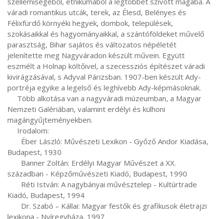
szellemiségéből, etnikumából a legtöbbet szívott magába. A 
váradi romantikus utcák, terek, az Élesd, Belényes és 
Félixfürdő környéki hegyek, dombok, települések, 
szokásaikkal és hagyományaikkal, a szántóföldeket művelő 
parasztság, Bihar sajátos és változatos népéletét 
jelenítette meg Nagyváradon készült művein. Együtt 
eszmélt a Holnap költőivel, a szecessziós építészet váradi 
kivirágzásával, s Adyval Párizsban. 1907-ben készült Ady-
portréja egyike a legelső és leghívebb Ady-képmásoknak.

     Több alkotása van a nagyváradi múzeumban, a Magyar 
Nemzeti Galériában, valamint erdélyi és külhoni 
magángyűjteményekben.

     Irodalom:

       Éber László: Művészeti Lexikon - Győző Andor Kiadása, 
Budapest, 1930

       Banner Zoltán: Erdélyi Magyar Művészet a XX. 
században - Képzőművészeti Kiadó, Budapest, 1990

       Réti István: A nagybányai művésztelep - Kultúrtrade 
Kiadó, Budapest, 1994

       Dr. Szabó – Kállai: Magyar festők és grafikusok életrajzi 
lexikona - Nyíregyháza, 1997
