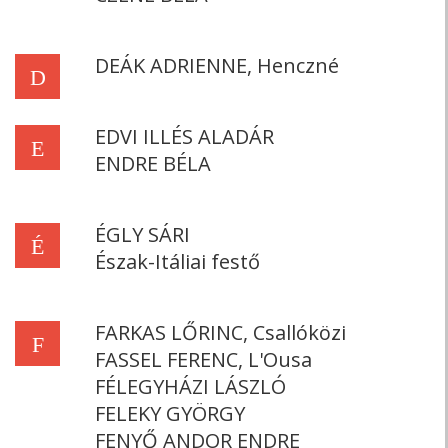
DEÁK ADRIENNE, Henczné
D
EDVI ILLÉS ALADÁR
E
ENDRE BÉLA
ÉGLY SÁRI
É
Észak-Itáliai festő
FARKAS LŐRINC, Csallóközi
F
FASSEL FERENC, L'Ousa
FÉLEGYHÁZI LÁSZLÓ
FELEKY GYÖRGY
FENYŐ ANDOR ENDRE