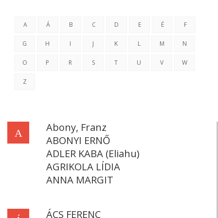
A
Á
B
C
D
E
É
F
G
H
I
J
K
L
M
N
O
P
R
S
T
U
V
W
Z
Abony, Franz
A
ABONYI ERNŐ
ADLER KABA (Eliahu)
AGRIKOLA LÍDIA
ANNA MARGIT
ÁCS FERENC