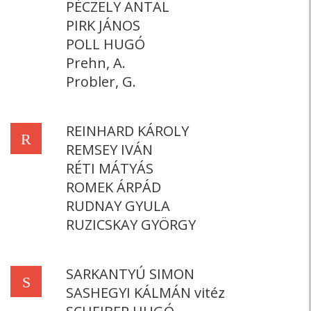
PÉCZELY ANTAL
PIRK JÁNOS
POLL HUGÓ
Prehn, A.
Probler, G.
REINHARD KÁROLY
R
REMSEY IVÁN
RÉTI MÁTYÁS
ROMEK ÁRPÁD
RUDNAY GYULA
RUZICSKAY GYÖRGY
SARKANTYÚ SIMON
S
SASHEGYI KÁLMÁN vitéz