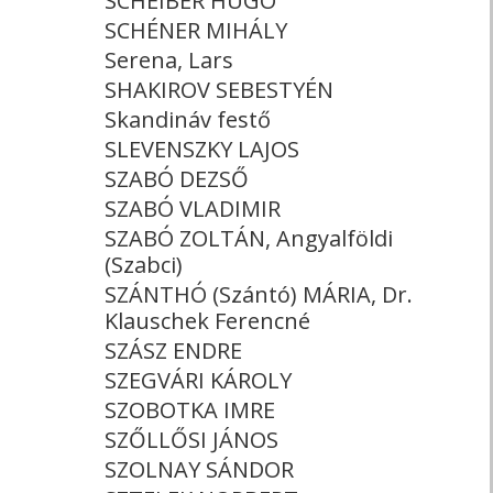
SCHEIBER HUGÓ
SCHÉNER MIHÁLY
Serena, Lars
SHAKIROV SEBESTYÉN
Skandináv festő
SLEVENSZKY LAJOS
SZABÓ DEZSŐ
SZABÓ VLADIMIR
SZABÓ ZOLTÁN, Angyalföldi
(Szabci)
SZÁNTHÓ (Szántó) MÁRIA, Dr.
Klauschek Ferencné
SZÁSZ ENDRE
SZEGVÁRI KÁROLY
SZOBOTKA IMRE
SZŐLLŐSI JÁNOS
SZOLNAY SÁNDOR