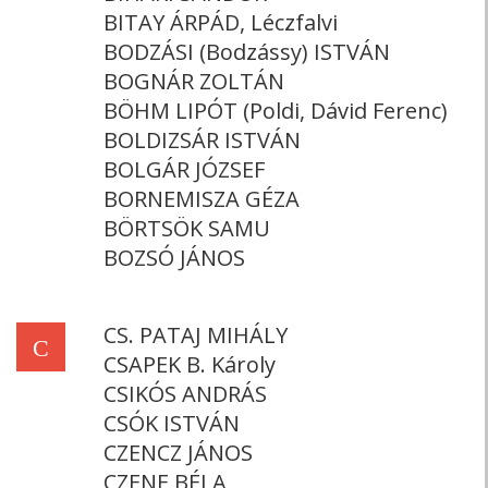
BITAY ÁRPÁD, Léczfalvi
BODZÁSI (Bodzássy) ISTVÁN
BOGNÁR ZOLTÁN
BÖHM LIPÓT (Poldi, Dávid Ferenc)
BOLDIZSÁR ISTVÁN
BOLGÁR JÓZSEF
BORNEMISZA GÉZA
BÖRTSÖK SAMU
BOZSÓ JÁNOS
CS. PATAJ MIHÁLY
C
CSAPEK B. Károly
CSIKÓS ANDRÁS
CSÓK ISTVÁN
CZENCZ JÁNOS
CZENE BÉLA