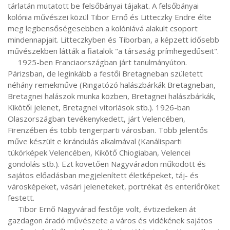
tárlatán mutatott be felsőbányai tájakat. A felsőbányai 
kolónia művészei közül Tibor Ernő és Litteczky Endre élte 
meg legbensőségesebben a kolóniává alakult csoport 
mindennapjait. Litteczkyben és Tiborban, a képzett idősebb 
művészekben látták a fiatalok "a társaság prímhegedűseit".

     1925-ben Franciaországban járt tanulmányúton. 
Párizsban, de leginkább a festői Bretagneban született 
néhány remekműve (Ringatózó halászbárkák Bretagneban, 
Bretagnei halászok munka közben, Bretagnei halászbárkák, 
Kikötői jelenet, Bretagnei vitorlások stb.). 1926-ban 
Olaszországban tevékenykedett, járt Velencében, 
Firenzében és több tengerparti városban. Több jelentős 
műve készült e kirándulás alkalmával (Kanálisparti 
tükörképek Velencében, Kikötő Chiogiaban, Velencei 
gondolás stb.). Ezt követően Nagyváradon működött és 
sajátos előadásban megjelenített életképeket, táj- és 
városképeket, vásári jeleneteket, portrékat és enteriőröket 
festett.

     Tibor Ernő Nagyvárad festője volt, évtizedeken át 
gazdagon áradó művészete a város és vidékének sajátos 