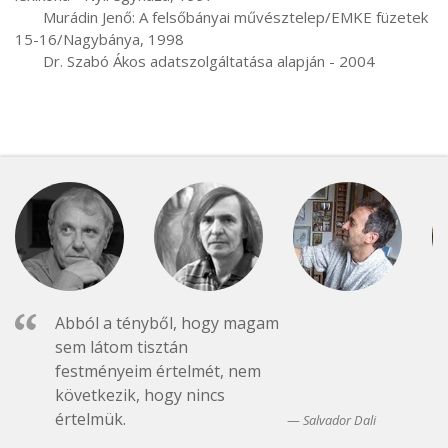
       Murádin Jenő: A felsőbányai művésztelep/EMKE füzetek 
15-16/Nagybánya, 1998

       Dr. Szabó Ákos adatszolgáltatása alapján - 2004
Abból a tényből, hogy magam
sem látom tisztán
festményeim értelmét, nem
következik, hogy nincs
értelmük.
Salvador Dali