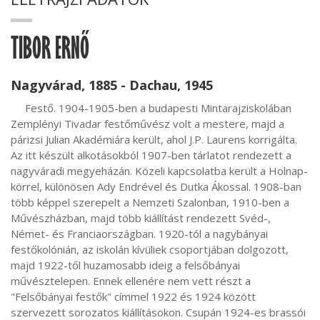
TIBOR ERNŐ
Nagyvárad, 1885 - Dachau, 1945
     Festő. 1904-1905-ben a budapesti Mintarajziskolában 
Zemplényi Tivadar festőművész volt a mestere, majd a 
párizsi Julian Akadémiára került, ahol J.P. Laurens korrigálta. 
Az itt készült alkotásokból 1907-ben tárlatot rendezett a 
nagyváradi megyeházán. Közeli kapcsolatba került a Holnap-
körrel, különösen Ady Endrével és Dutka Ákossal. 1908-ban 
több képpel szerepelt a Nemzeti Szalonban, 1910-ben a 
Művészházban, majd több kiállítást rendezett Svéd-, 
Német- és Franciaországban. 1920-tól a nagybányai 
festőkolónián, az iskolán kívüliek csoportjában dolgozott, 
majd 1922-től huzamosabb ideig a felsőbányai 
művésztelepen. Ennek ellenére nem vett részt a 
"Felsőbányai festők" címmel 1922 és 1924 között 
szervezett sorozatos kiállításokon. Csupán 1924-es brassói 