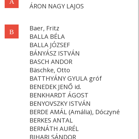
Á
ÁRON NAGY LAJOS
Baer, Fritz
B
BALLA BÉLA
BALLA JÓZSEF
BÁNYÁSZ ISTVÁN
BASCH ANDOR
Bäschke, Otto
BATTHYÁNY GYULA gróf
BENEDEK JENŐ id.
BENKHARDT ÁGOST
BENYOVSZKY ISTVÁN
BERDE AMÁL (Amália), Dóczyné
BERKES ANTAL
BERNÁTH AURÉL
BIHARI SÁNDOR