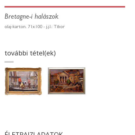
Bretagne-i halászok
olaj-karton, 71x100 - j.j.l.: Tibor
további tétel(ek)
ÉLETRAJZI ADATOK