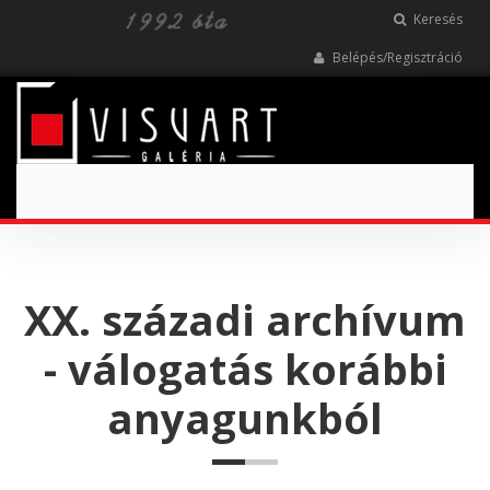
Keresés
Belépés/Regisztráció
Toggle
navigation
XX. századi archívum
- válogatás korábbi
anyagunkból