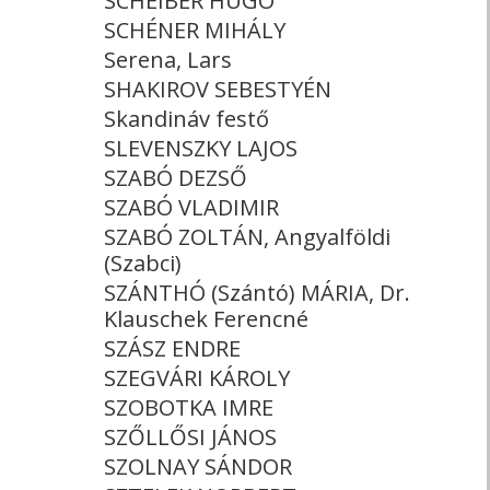
SCHEIBER HUGÓ
SCHÉNER MIHÁLY
Serena, Lars
SHAKIROV SEBESTYÉN
Skandináv festő
SLEVENSZKY LAJOS
SZABÓ DEZSŐ
SZABÓ VLADIMIR
SZABÓ ZOLTÁN, Angyalföldi
(Szabci)
SZÁNTHÓ (Szántó) MÁRIA, Dr.
Klauschek Ferencné
SZÁSZ ENDRE
SZEGVÁRI KÁROLY
SZOBOTKA IMRE
SZŐLLŐSI JÁNOS
SZOLNAY SÁNDOR