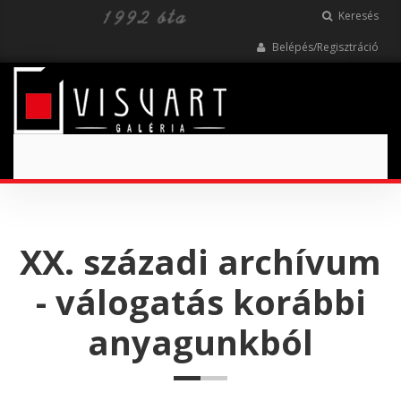
Keresés
Belépés/Regisztráció
Toggle
navigation
XX. századi archívum
- válogatás korábbi
anyagunkból