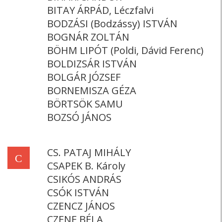
BITAY ÁRPÁD, Léczfalvi
BODZÁSI (Bodzássy) ISTVÁN
BOGNÁR ZOLTÁN
BÖHM LIPÓT (Poldi, Dávid Ferenc)
BOLDIZSÁR ISTVÁN
BOLGÁR JÓZSEF
BORNEMISZA GÉZA
BÖRTSÖK SAMU
BOZSÓ JÁNOS
CS. PATAJ MIHÁLY
C
CSAPEK B. Károly
CSIKÓS ANDRÁS
CSÓK ISTVÁN
CZENCZ JÁNOS
CZENE BÉLA