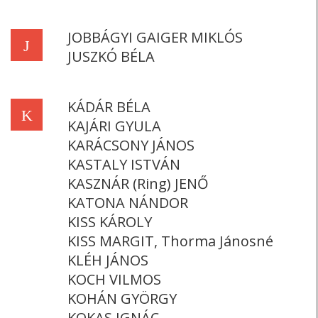
JOBBÁGYI GAIGER MIKLÓS
J
JUSZKÓ BÉLA
KÁDÁR BÉLA
K
KAJÁRI GYULA
KARÁCSONY JÁNOS
KASTALY ISTVÁN
KASZNÁR (Ring) JENŐ
KATONA NÁNDOR
KISS KÁROLY
KISS MARGIT, Thorma Jánosné
KLÉH JÁNOS
KOCH VILMOS
KOHÁN GYÖRGY
KOKAS IGNÁC