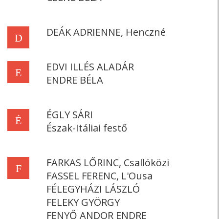
DEÁK ADRIENNE, Henczné
D
EDVI ILLÉS ALADÁR
E
ENDRE BÉLA
ÉGLY SÁRI
É
Észak-Itáliai festő
FARKAS LŐRINC, Csallóközi
F
FASSEL FERENC, L'Ousa
FÉLEGYHÁZI LÁSZLÓ
FELEKY GYÖRGY
FENYŐ ANDOR ENDRE