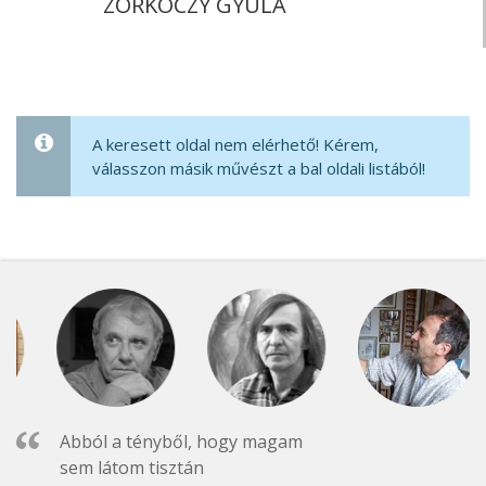
ZORKÓCZY GYULA
A keresett oldal nem elérhető! Kérem,
válasszon másik művészt a bal oldali listából!
Abból a tényből, hogy magam
sem látom tisztán