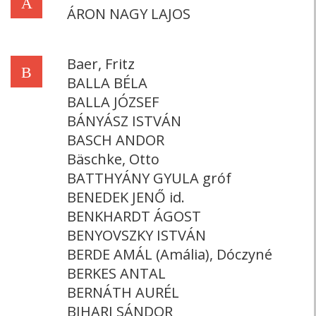
Á
ÁRON NAGY LAJOS
Baer, Fritz
B
BALLA BÉLA
BALLA JÓZSEF
BÁNYÁSZ ISTVÁN
BASCH ANDOR
Bäschke, Otto
BATTHYÁNY GYULA gróf
BENEDEK JENŐ id.
BENKHARDT ÁGOST
BENYOVSZKY ISTVÁN
BERDE AMÁL (Amália), Dóczyné
BERKES ANTAL
BERNÁTH AURÉL
BIHARI SÁNDOR