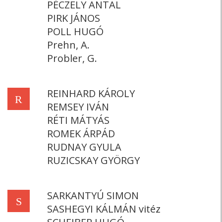
PÉCZELY ANTAL
PIRK JÁNOS
POLL HUGÓ
Prehn, A.
Probler, G.
REINHARD KÁROLY
R
REMSEY IVÁN
RÉTI MÁTYÁS
ROMEK ÁRPÁD
RUDNAY GYULA
RUZICSKAY GYÖRGY
SARKANTYÚ SIMON
S
SASHEGYI KÁLMÁN vitéz