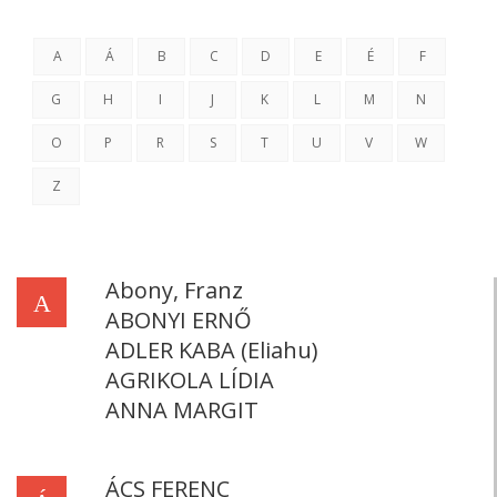
A
Á
B
C
D
E
É
F
G
H
I
J
K
L
M
N
O
P
R
S
T
U
V
W
Z
Abony, Franz
A
ABONYI ERNŐ
ADLER KABA (Eliahu)
AGRIKOLA LÍDIA
ANNA MARGIT
ÁCS FERENC