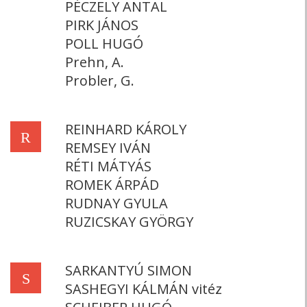
PÉCZELY ANTAL
PIRK JÁNOS
POLL HUGÓ
Prehn, A.
Probler, G.
REINHARD KÁROLY
R
REMSEY IVÁN
RÉTI MÁTYÁS
ROMEK ÁRPÁD
RUDNAY GYULA
RUZICSKAY GYÖRGY
SARKANTYÚ SIMON
S
SASHEGYI KÁLMÁN vitéz