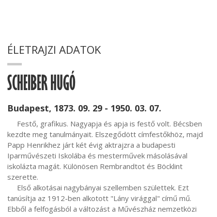
ÉLETRAJZI ADATOK
SCHEIBER HUGÓ
Budapest, 1873. 09. 29 - 1950. 03. 07.
     Festő, grafikus. Nagyapja és apja is festő volt. Bécsben 
kezdte meg tanulmányait. Elszegődött címfestőkhöz, majd 
Papp Henrikhez járt két évig aktrajzra a budapesti 
Iparművészeti Iskolába és mesterművek másolásával 
iskolázta magát. Különösen Rembrandtot és Böcklint 
szerette.

     Első alkotásai nagybányai szellemben születtek. Ezt 
tanúsítja az 1912-ben alkotott "Lány virággal" című mű. 
Ebből a felfogásból a változást a Művészház nemzetközi 