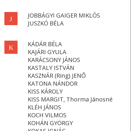
JOBBÁGYI GAIGER MIKLÓS
J
JUSZKÓ BÉLA
KÁDÁR BÉLA
K
KAJÁRI GYULA
KARÁCSONY JÁNOS
KASTALY ISTVÁN
KASZNÁR (Ring) JENŐ
KATONA NÁNDOR
KISS KÁROLY
KISS MARGIT, Thorma Jánosné
KLÉH JÁNOS
KOCH VILMOS
KOHÁN GYÖRGY
KOKAS IGNÁC