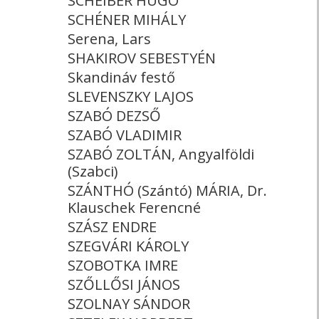
SCHEIBER HUGÓ
SCHÉNER MIHÁLY
Serena, Lars
SHAKIROV SEBESTYÉN
Skandináv festő
SLEVENSZKY LAJOS
SZABÓ DEZSŐ
SZABÓ VLADIMIR
SZABÓ ZOLTÁN, Angyalföldi
(Szabci)
SZÁNTHÓ (Szántó) MÁRIA, Dr.
Klauschek Ferencné
SZÁSZ ENDRE
SZEGVÁRI KÁROLY
SZOBOTKA IMRE
SZŐLLŐSI JÁNOS
SZOLNAY SÁNDOR