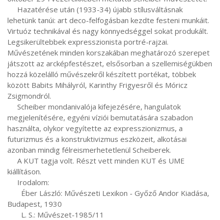
     Hazatérése után (1933-34) újabb stílusváltásnak 
lehetünk tanúi: art deco-felfogásban kezdte festeni munkáit. 
Virtuóz technikával és nagy könnyedséggel sokat produkált. 
Legsikerültebbek expresszionista portré-rajzai. 
Művészetének minden korszakában meghatározó szerepet 
játszott az arcképfestészet, elsősorban a szellemiségükben 
hozzá közelálló művészekről készített portékat, többek 
között Babits Mihályról, Karinthy Frigyesről és Móricz 
Zsigmondról.

     Scheiber mondanivalója kifejezésére, hangulatok 
megjelenítésére, egyéni víziói bemutatására szabadon 
használta, olykor vegyítette az expresszionizmus, a 
futurizmus és a konstruktivizmus eszközeit, alkotásai 
azonban mindig félreismerhetetlenül Scheiberek.

     A KUT tagja volt. Részt vett minden KUT és UME 
kiállításon.

     Irodalom:

       Éber László: Művészeti Lexikon - Győző Andor Kiadása, 
Budapest, 1930

       L. S.: Művészet-1985/11
