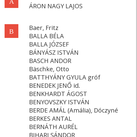
Á
ÁRON NAGY LAJOS
Baer, Fritz
B
BALLA BÉLA
BALLA JÓZSEF
BÁNYÁSZ ISTVÁN
BASCH ANDOR
Bäschke, Otto
BATTHYÁNY GYULA gróf
BENEDEK JENŐ id.
BENKHARDT ÁGOST
BENYOVSZKY ISTVÁN
BERDE AMÁL (Amália), Dóczyné
BERKES ANTAL
BERNÁTH AURÉL
BIHARI SÁNDOR