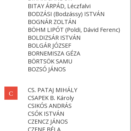
BITAY ÁRPÁD, Léczfalvi
BODZÁSI (Bodzássy) ISTVÁN
BOGNÁR ZOLTÁN
BÖHM LIPÓT (Poldi, Dávid Ferenc)
BOLDIZSÁR ISTVÁN
BOLGÁR JÓZSEF
BORNEMISZA GÉZA
BÖRTSÖK SAMU
BOZSÓ JÁNOS
CS. PATAJ MIHÁLY
C
CSAPEK B. Károly
CSIKÓS ANDRÁS
CSÓK ISTVÁN
CZENCZ JÁNOS
CZENE BÉLA