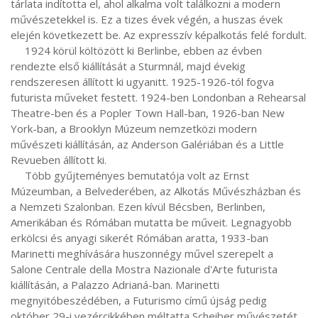
tárlata indította el, ahol alkalma volt találkozni a modern 
művészetekkel is. Ez a tizes évek végén, a huszas évek 
elején következett be. Az expresszív képalkotás felé fordult.

     1924 körül költözött ki Berlinbe, ebben az évben 
rendezte első kiállítását a Sturmnál, majd évekig 
rendszeresen állított ki ugyanitt. 1925-1926-tól fogva 
futurista műveket festett. 1924-ben Londonban a Rehearsal 
Theatre-ben és a Popler Town Hall-ban, 1926-ban New 
York-ban, a Brooklyn Múzeum nemzetközi modern 
művészeti kiállításán, az Anderson Galériában és a Little 
Revueben állított ki.

     Több gyűjteményes bemutatója volt az Ernst 
Múzeumban, a Belvederében, az Alkotás Művészházban és 
a Nemzeti Szalonban. Ezen kívül Bécsben, Berlinben, 
Amerikában és Rómában mutatta be műveit. Legnagyobb 
erkölcsi és anyagi sikerét Rómában aratta, 1933-ban 
Marinetti meghívására huszonnégy művel szerepelt a 
Salone Centrale della Mostra Nazionale d'Arte futurista 
kiállításán, a Palazzo Adrianá-ban. Marinetti 
megnyitóbeszédében, a Futurismo című újság pedig 
október 29-i vezércikkében méltatta Scheiber művészetét.
