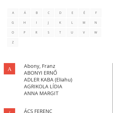
A
Á
B
C
D
E
É
F
G
H
I
J
K
L
M
N
O
P
R
S
T
U
V
W
Z
Abony, Franz
A
ABONYI ERNŐ
ADLER KABA (Eliahu)
AGRIKOLA LÍDIA
ANNA MARGIT
ÁCS FERENC