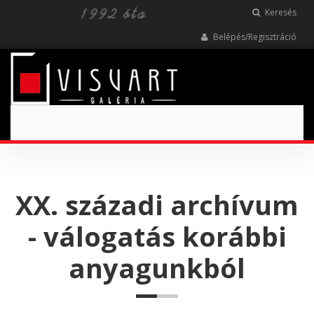
Keresés
Belépés/Regisztráció
Toggle
navigation
XX. századi archívum
- válogatás korábbi
anyagunkból