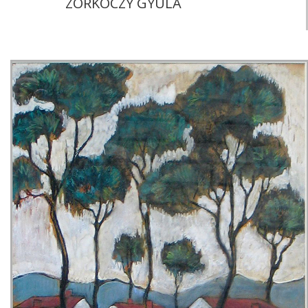
ZORKÓCZY GYULA