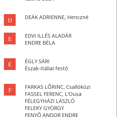
DEÁK ADRIENNE, Henczné
D
EDVI ILLÉS ALADÁR
E
ENDRE BÉLA
ÉGLY SÁRI
É
Észak-Itáliai festő
FARKAS LŐRINC, Csallóközi
F
FASSEL FERENC, L'Ousa
FÉLEGYHÁZI LÁSZLÓ
FELEKY GYÖRGY
FENYŐ ANDOR ENDRE