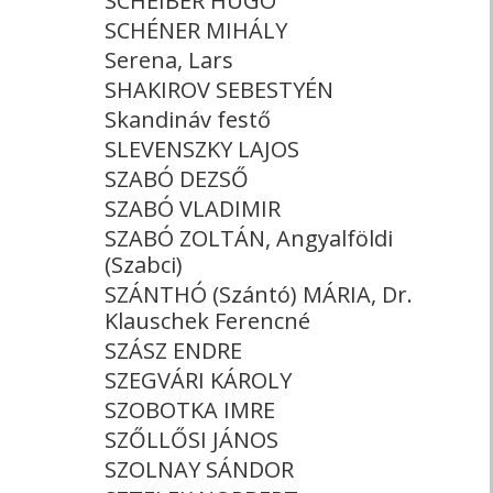
SCHEIBER HUGÓ
SCHÉNER MIHÁLY
Serena, Lars
SHAKIROV SEBESTYÉN
Skandináv festő
SLEVENSZKY LAJOS
SZABÓ DEZSŐ
SZABÓ VLADIMIR
SZABÓ ZOLTÁN, Angyalföldi
(Szabci)
SZÁNTHÓ (Szántó) MÁRIA, Dr.
Klauschek Ferencné
SZÁSZ ENDRE
SZEGVÁRI KÁROLY
SZOBOTKA IMRE
SZŐLLŐSI JÁNOS
SZOLNAY SÁNDOR