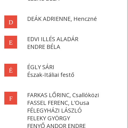
DEÁK ADRIENNE, Henczné
D
EDVI ILLÉS ALADÁR
E
ENDRE BÉLA
ÉGLY SÁRI
É
Észak-Itáliai festő
FARKAS LŐRINC, Csallóközi
F
FASSEL FERENC, L'Ousa
FÉLEGYHÁZI LÁSZLÓ
FELEKY GYÖRGY
FENYŐ ANDOR ENDRE