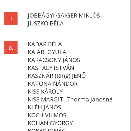
JOBBÁGYI GAIGER MIKLÓS
J
JUSZKÓ BÉLA
KÁDÁR BÉLA
K
KAJÁRI GYULA
KARÁCSONY JÁNOS
KASTALY ISTVÁN
KASZNÁR (Ring) JENŐ
KATONA NÁNDOR
KISS KÁROLY
KISS MARGIT, Thorma Jánosné
KLÉH JÁNOS
KOCH VILMOS
KOHÁN GYÖRGY
KOKAS IGNÁC