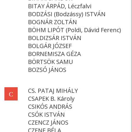
BITAY ÁRPÁD, Léczfalvi
BODZÁSI (Bodzássy) ISTVÁN
BOGNÁR ZOLTÁN
BÖHM LIPÓT (Poldi, Dávid Ferenc)
BOLDIZSÁR ISTVÁN
BOLGÁR JÓZSEF
BORNEMISZA GÉZA
BÖRTSÖK SAMU
BOZSÓ JÁNOS
CS. PATAJ MIHÁLY
C
CSAPEK B. Károly
CSIKÓS ANDRÁS
CSÓK ISTVÁN
CZENCZ JÁNOS
CZENE BÉLA