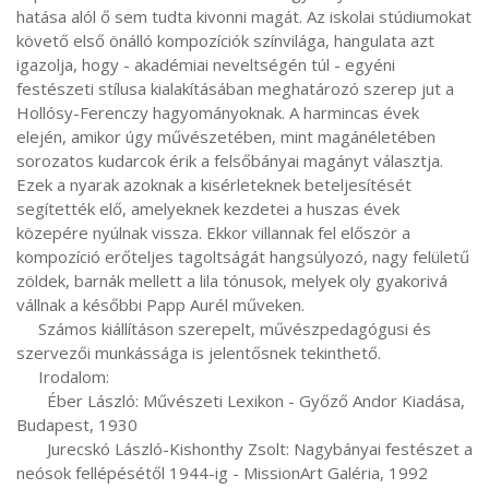
hatása alól ő sem tudta kivonni magát. Az iskolai stúdiumokat 
követő első önálló kompozíciók színvilága, hangulata azt 
igazolja, hogy - akadémiai neveltségén túl - egyéni 
festészeti stílusa kialakításában meghatározó szerep jut a 
Hollósy-Ferenczy hagyományoknak. A harmincas évek 
elején, amikor úgy művészetében, mint magánéletében 
sorozatos kudarcok érik a felsőbányai magányt választja. 
Ezek a nyarak azoknak a kisérleteknek beteljesítését 
segítették elő, amelyeknek kezdetei a huszas évek 
közepére nyúlnak vissza. Ekkor villannak fel először a 
kompozíció erőteljes tagoltságát hangsúlyozó, nagy felületű 
zöldek, barnák mellett a lila tónusok, melyek oly gyakorivá 
vállnak a későbbi Papp Aurél műveken.

     Számos kiállításon szerepelt, művészpedagógusi és 
szervezői munkássága is jelentősnek tekinthető.

     Irodalom:

       Éber László: Művészeti Lexikon - Győző Andor Kiadása, 
Budapest, 1930

       Jurecskó László-Kishonthy Zsolt: Nagybányai festészet a 
neósok fellépésétől 1944-ig - MissionArt Galéria, 1992
