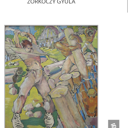
ZORKÓCZY GYULA