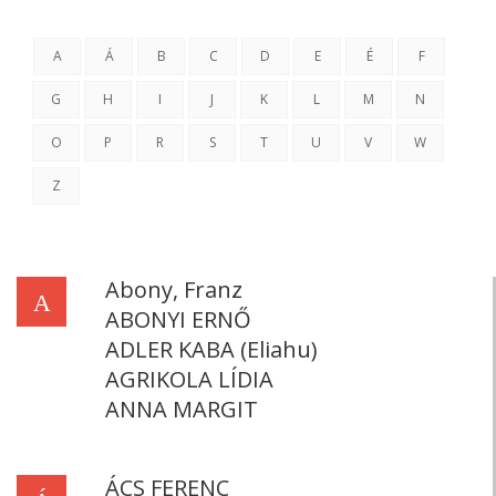
A
Á
B
C
D
E
É
F
G
H
I
J
K
L
M
N
O
P
R
S
T
U
V
W
Z
Abony, Franz
A
ABONYI ERNŐ
ADLER KABA (Eliahu)
AGRIKOLA LÍDIA
ANNA MARGIT
ÁCS FERENC