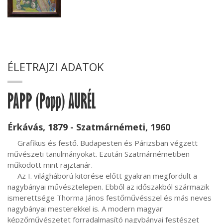
ÉLETRAJZI ADATOK
PAPP (Popp) AURÉL
Érkávás, 1879 - Szatmárnémeti, 1960
     Grafikus és festő. Budapesten és Párizsban végzett 
művészeti tanulmányokat. Ezután Szatmárnémetiben 
működött mint rajztanár.

     Az I. világháború kitörése előtt gyakran megfordult a 
nagybányai művésztelepen. Ebből az időszakból származik 
ismerettsége Thorma János festőművésszel és más neves 
nagybányai mesterekkel is. A modern magyar 
képzőművészetet forradalmasító nagybányai festészet 