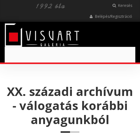
Keresés
Belépés/Regisztráció
Toggle
navigation
XX. századi archívum
- válogatás korábbi
anyagunkból