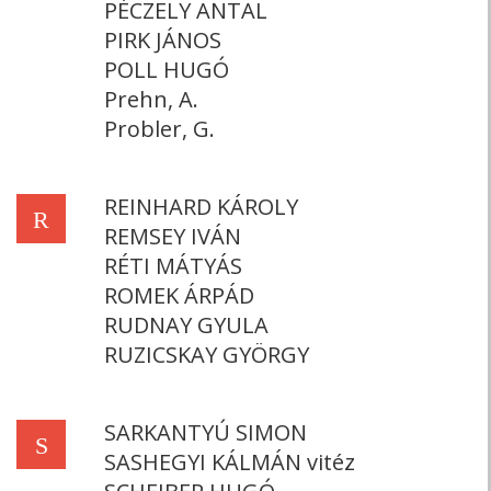
PÉCZELY ANTAL
PIRK JÁNOS
POLL HUGÓ
Prehn, A.
Probler, G.
REINHARD KÁROLY
R
REMSEY IVÁN
RÉTI MÁTYÁS
ROMEK ÁRPÁD
RUDNAY GYULA
RUZICSKAY GYÖRGY
SARKANTYÚ SIMON
S
SASHEGYI KÁLMÁN vitéz