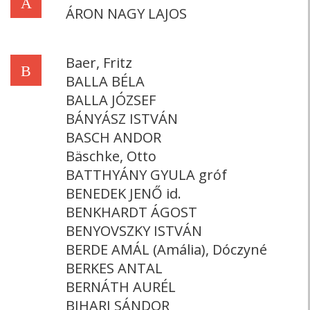
Á
ÁRON NAGY LAJOS
Baer, Fritz
B
BALLA BÉLA
BALLA JÓZSEF
BÁNYÁSZ ISTVÁN
BASCH ANDOR
Bäschke, Otto
BATTHYÁNY GYULA gróf
BENEDEK JENŐ id.
BENKHARDT ÁGOST
BENYOVSZKY ISTVÁN
BERDE AMÁL (Amália), Dóczyné
BERKES ANTAL
BERNÁTH AURÉL
BIHARI SÁNDOR