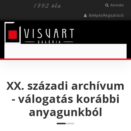
Keresés
Belépés/Regisztráció
Toggle
navigation
XX. századi archívum
- válogatás korábbi
anyagunkból