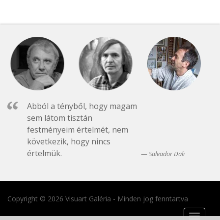
Abból a tényből, hogy magam
sem látom tisztán
festményeim értelmét, nem
következik, hogy nincs
értelmük.
Salvador Dali
Copyright © 2026 Visuart Galéria - Minden jog fenntartva
Toggle