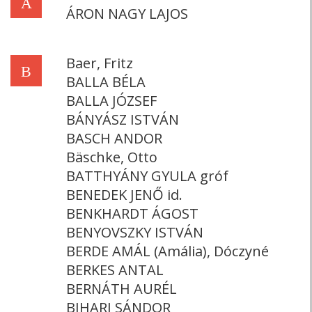
Á
ÁRON NAGY LAJOS
Baer, Fritz
B
BALLA BÉLA
BALLA JÓZSEF
BÁNYÁSZ ISTVÁN
BASCH ANDOR
Bäschke, Otto
BATTHYÁNY GYULA gróf
BENEDEK JENŐ id.
BENKHARDT ÁGOST
BENYOVSZKY ISTVÁN
BERDE AMÁL (Amália), Dóczyné
BERKES ANTAL
BERNÁTH AURÉL
BIHARI SÁNDOR