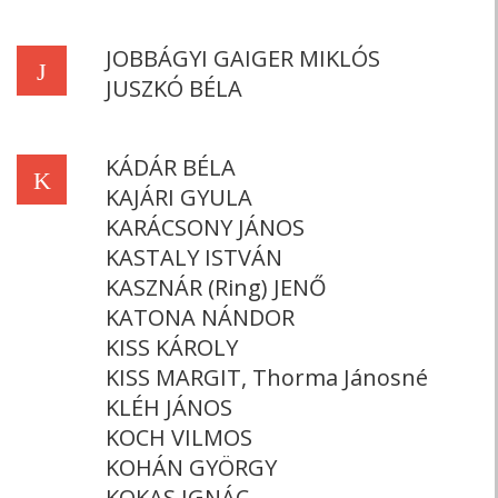
JOBBÁGYI GAIGER MIKLÓS
J
JUSZKÓ BÉLA
KÁDÁR BÉLA
K
KAJÁRI GYULA
KARÁCSONY JÁNOS
KASTALY ISTVÁN
KASZNÁR (Ring) JENŐ
KATONA NÁNDOR
KISS KÁROLY
KISS MARGIT, Thorma Jánosné
KLÉH JÁNOS
KOCH VILMOS
KOHÁN GYÖRGY
KOKAS IGNÁC