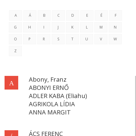
A
Á
B
C
D
E
É
F
G
H
I
J
K
L
M
N
O
P
R
S
T
U
V
W
Z
Abony, Franz
A
ABONYI ERNŐ
ADLER KABA (Eliahu)
AGRIKOLA LÍDIA
ANNA MARGIT
ÁCS FERENC