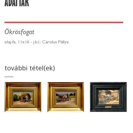
ADATTÁR
Ökrösfogat
olaj-fa, 11x16 - j.b.l.: Carolus Pállya
további tétel(ek)