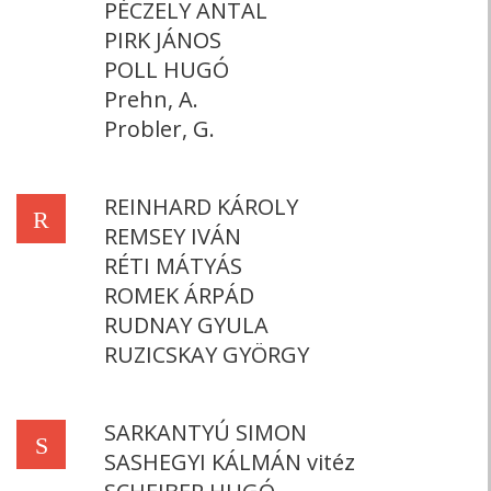
PÉCZELY ANTAL
PIRK JÁNOS
POLL HUGÓ
Prehn, A.
Probler, G.
REINHARD KÁROLY
R
REMSEY IVÁN
RÉTI MÁTYÁS
ROMEK ÁRPÁD
RUDNAY GYULA
RUZICSKAY GYÖRGY
SARKANTYÚ SIMON
S
SASHEGYI KÁLMÁN vitéz