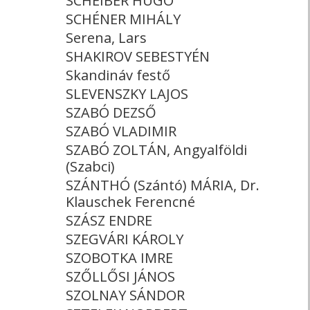
SCHEIBER HUGÓ
SCHÉNER MIHÁLY
Serena, Lars
SHAKIROV SEBESTYÉN
Skandináv festő
SLEVENSZKY LAJOS
SZABÓ DEZSŐ
SZABÓ VLADIMIR
SZABÓ ZOLTÁN, Angyalföldi
(Szabci)
SZÁNTHÓ (Szántó) MÁRIA, Dr.
Klauschek Ferencné
SZÁSZ ENDRE
SZEGVÁRI KÁROLY
SZOBOTKA IMRE
SZŐLLŐSI JÁNOS
SZOLNAY SÁNDOR