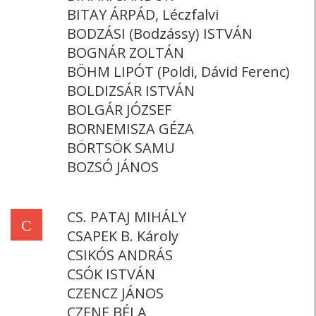
BITAY ÁRPÁD, Léczfalvi
BODZÁSI (Bodzássy) ISTVÁN
BOGNÁR ZOLTÁN
BÖHM LIPÓT (Poldi, Dávid Ferenc)
BOLDIZSÁR ISTVÁN
BOLGÁR JÓZSEF
BORNEMISZA GÉZA
BÖRTSÖK SAMU
BOZSÓ JÁNOS
CS. PATAJ MIHÁLY
C
CSAPEK B. Károly
CSIKÓS ANDRÁS
CSÓK ISTVÁN
CZENCZ JÁNOS
CZENE BÉLA