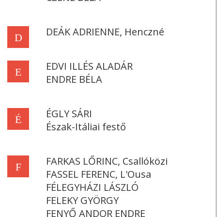
DEÁK ADRIENNE, Henczné
D
EDVI ILLÉS ALADÁR
E
ENDRE BÉLA
ÉGLY SÁRI
É
Észak-Itáliai festő
FARKAS LŐRINC, Csallóközi
F
FASSEL FERENC, L'Ousa
FÉLEGYHÁZI LÁSZLÓ
FELEKY GYÖRGY
FENYŐ ANDOR ENDRE