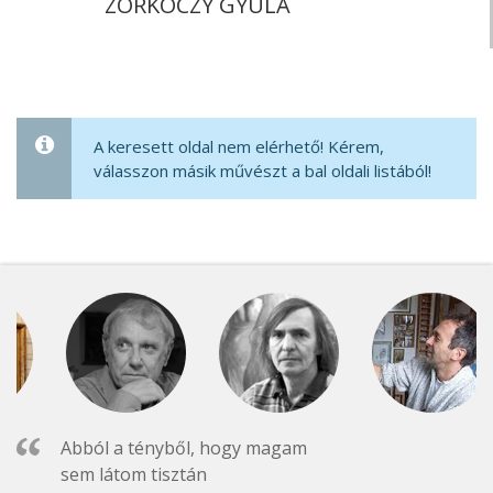
ZORKÓCZY GYULA
A keresett oldal nem elérhető! Kérem,
válasszon másik művészt a bal oldali listából!
Abból a tényből, hogy magam
sem látom tisztán