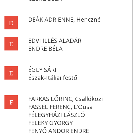
DEÁK ADRIENNE, Henczné
D
EDVI ILLÉS ALADÁR
E
ENDRE BÉLA
ÉGLY SÁRI
É
Észak-Itáliai festő
FARKAS LŐRINC, Csallóközi
F
FASSEL FERENC, L'Ousa
FÉLEGYHÁZI LÁSZLÓ
FELEKY GYÖRGY
FENYŐ ANDOR ENDRE