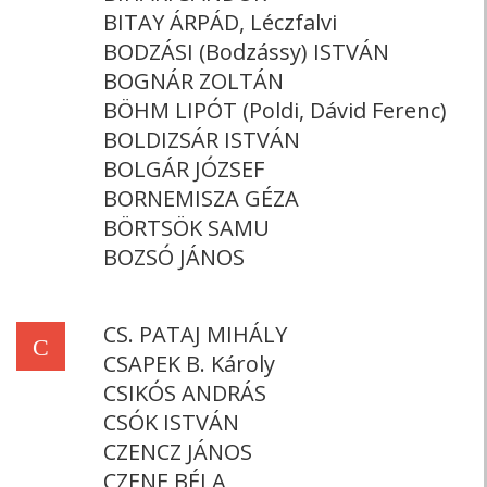
BITAY ÁRPÁD, Léczfalvi
BODZÁSI (Bodzássy) ISTVÁN
BOGNÁR ZOLTÁN
BÖHM LIPÓT (Poldi, Dávid Ferenc)
BOLDIZSÁR ISTVÁN
BOLGÁR JÓZSEF
BORNEMISZA GÉZA
BÖRTSÖK SAMU
BOZSÓ JÁNOS
CS. PATAJ MIHÁLY
C
CSAPEK B. Károly
CSIKÓS ANDRÁS
CSÓK ISTVÁN
CZENCZ JÁNOS
CZENE BÉLA