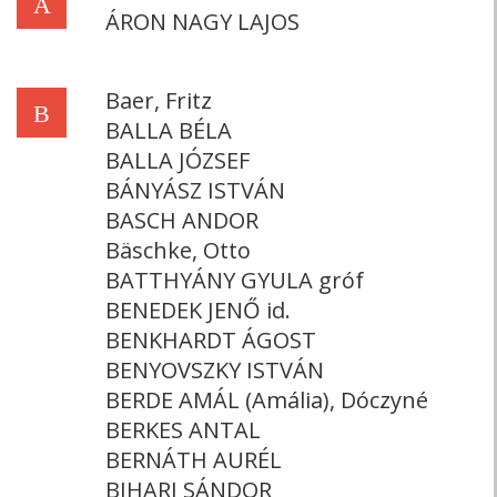
Á
ÁRON NAGY LAJOS
Baer, Fritz
B
BALLA BÉLA
BALLA JÓZSEF
BÁNYÁSZ ISTVÁN
BASCH ANDOR
Bäschke, Otto
BATTHYÁNY GYULA gróf
BENEDEK JENŐ id.
BENKHARDT ÁGOST
BENYOVSZKY ISTVÁN
BERDE AMÁL (Amália), Dóczyné
BERKES ANTAL
BERNÁTH AURÉL
BIHARI SÁNDOR