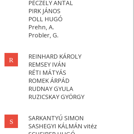
PÉCZELY ANTAL
PIRK JÁNOS
POLL HUGÓ
Prehn, A.
Probler, G.
REINHARD KÁROLY
R
REMSEY IVÁN
RÉTI MÁTYÁS
ROMEK ÁRPÁD
RUDNAY GYULA
RUZICSKAY GYÖRGY
SARKANTYÚ SIMON
S
SASHEGYI KÁLMÁN vitéz