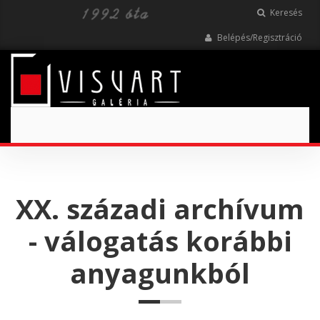
Keresés
Belépés/Regisztráció
Toggle
navigation
XX. századi archívum
- válogatás korábbi
anyagunkból