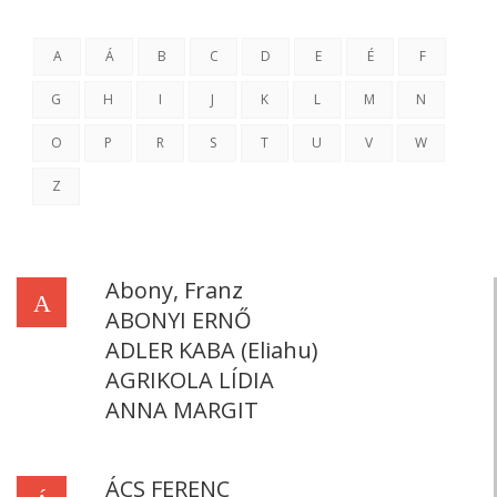
A
Á
B
C
D
E
É
F
G
H
I
J
K
L
M
N
O
P
R
S
T
U
V
W
Z
Abony, Franz
A
ABONYI ERNŐ
ADLER KABA (Eliahu)
AGRIKOLA LÍDIA
ANNA MARGIT
ÁCS FERENC