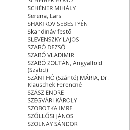
SCHEIBER HUGÓ
SCHÉNER MIHÁLY
Serena, Lars
SHAKIROV SEBESTYÉN
Skandináv festő
SLEVENSZKY LAJOS
SZABÓ DEZSŐ
SZABÓ VLADIMIR
SZABÓ ZOLTÁN, Angyalföldi
(Szabci)
SZÁNTHÓ (Szántó) MÁRIA, Dr.
Klauschek Ferencné
SZÁSZ ENDRE
SZEGVÁRI KÁROLY
SZOBOTKA IMRE
SZŐLLŐSI JÁNOS
SZOLNAY SÁNDOR