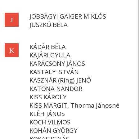
JOBBÁGYI GAIGER MIKLÓS
J
JUSZKÓ BÉLA
KÁDÁR BÉLA
K
KAJÁRI GYULA
KARÁCSONY JÁNOS
KASTALY ISTVÁN
KASZNÁR (Ring) JENŐ
KATONA NÁNDOR
KISS KÁROLY
KISS MARGIT, Thorma Jánosné
KLÉH JÁNOS
KOCH VILMOS
KOHÁN GYÖRGY
KOKAS IGNÁC