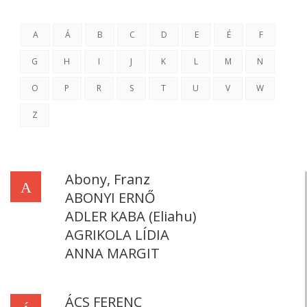
A
Á
B
C
D
E
É
F
G
H
I
J
K
L
M
N
O
P
R
S
T
U
V
W
Z
Abony, Franz
A
ABONYI ERNŐ
ADLER KABA (Eliahu)
AGRIKOLA LÍDIA
ANNA MARGIT
ÁCS FERENC