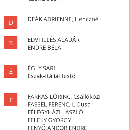
DEÁK ADRIENNE, Henczné
D
EDVI ILLÉS ALADÁR
E
ENDRE BÉLA
ÉGLY SÁRI
É
Észak-Itáliai festő
FARKAS LŐRINC, Csallóközi
F
FASSEL FERENC, L'Ousa
FÉLEGYHÁZI LÁSZLÓ
FELEKY GYÖRGY
FENYŐ ANDOR ENDRE