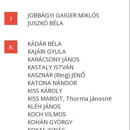
JOBBÁGYI GAIGER MIKLÓS
J
JUSZKÓ BÉLA
KÁDÁR BÉLA
K
KAJÁRI GYULA
KARÁCSONY JÁNOS
KASTALY ISTVÁN
KASZNÁR (Ring) JENŐ
KATONA NÁNDOR
KISS KÁROLY
KISS MARGIT, Thorma Jánosné
KLÉH JÁNOS
KOCH VILMOS
KOHÁN GYÖRGY
KOKAS IGNÁC