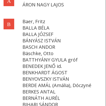
Á
ÁRON NAGY LAJOS
Baer, Fritz
B
BALLA BÉLA
BALLA JÓZSEF
BÁNYÁSZ ISTVÁN
BASCH ANDOR
Bäschke, Otto
BATTHYÁNY GYULA gróf
BENEDEK JENŐ id.
BENKHARDT ÁGOST
BENYOVSZKY ISTVÁN
BERDE AMÁL (Amália), Dóczyné
BERKES ANTAL
BERNÁTH AURÉL
BIHARI SÁNDOR