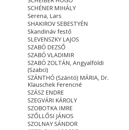
SCHEIBER HUGÓ
SCHÉNER MIHÁLY
Serena, Lars
SHAKIROV SEBESTYÉN
Skandináv festő
SLEVENSZKY LAJOS
SZABÓ DEZSŐ
SZABÓ VLADIMIR
SZABÓ ZOLTÁN, Angyalföldi
(Szabci)
SZÁNTHÓ (Szántó) MÁRIA, Dr.
Klauschek Ferencné
SZÁSZ ENDRE
SZEGVÁRI KÁROLY
SZOBOTKA IMRE
SZŐLLŐSI JÁNOS
SZOLNAY SÁNDOR