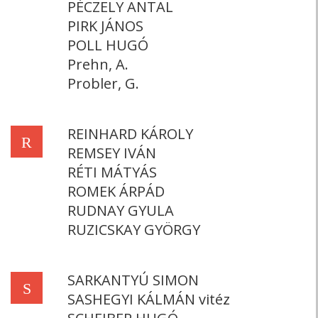
PÉCZELY ANTAL
PIRK JÁNOS
POLL HUGÓ
Prehn, A.
Probler, G.
REINHARD KÁROLY
R
REMSEY IVÁN
RÉTI MÁTYÁS
ROMEK ÁRPÁD
RUDNAY GYULA
RUZICSKAY GYÖRGY
SARKANTYÚ SIMON
S
SASHEGYI KÁLMÁN vitéz