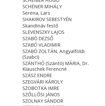
SCHEIBER HUGÓ
SCHÉNER MIHÁLY
Serena, Lars
SHAKIROV SEBESTYÉN
Skandináv festő
SLEVENSZKY LAJOS
SZABÓ DEZSŐ
SZABÓ VLADIMIR
SZABÓ ZOLTÁN, Angyalföldi
(Szabci)
SZÁNTHÓ (Szántó) MÁRIA, Dr.
Klauschek Ferencné
SZÁSZ ENDRE
SZEGVÁRI KÁROLY
SZOBOTKA IMRE
SZŐLLŐSI JÁNOS
SZOLNAY SÁNDOR