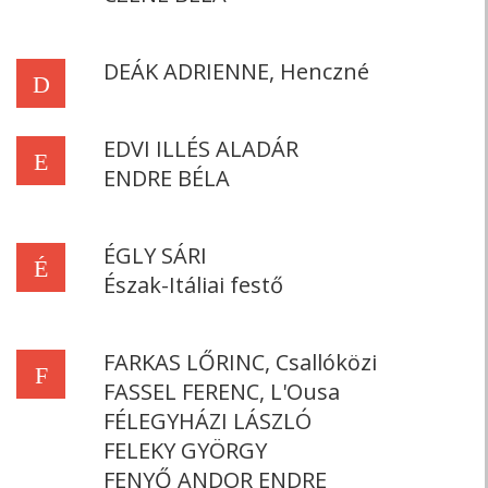
DEÁK ADRIENNE, Henczné
D
EDVI ILLÉS ALADÁR
E
ENDRE BÉLA
ÉGLY SÁRI
É
Észak-Itáliai festő
FARKAS LŐRINC, Csallóközi
F
FASSEL FERENC, L'Ousa
FÉLEGYHÁZI LÁSZLÓ
FELEKY GYÖRGY
FENYŐ ANDOR ENDRE