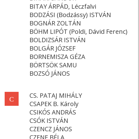
BITAY ÁRPÁD, Léczfalvi
BODZÁSI (Bodzássy) ISTVÁN
BOGNÁR ZOLTÁN
BÖHM LIPÓT (Poldi, Dávid Ferenc)
BOLDIZSÁR ISTVÁN
BOLGÁR JÓZSEF
BORNEMISZA GÉZA
BÖRTSÖK SAMU
BOZSÓ JÁNOS
CS. PATAJ MIHÁLY
C
CSAPEK B. Károly
CSIKÓS ANDRÁS
CSÓK ISTVÁN
CZENCZ JÁNOS
CZENE BÉLA