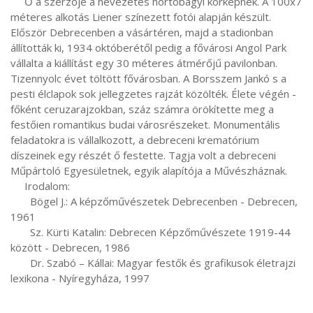
     Ő a szerzője a nevezetes hortobágyi körképnek. A 100x7 
méteres alkotás Liener színezett fotói alapján készült. 
Először Debrecenben a vásártéren, majd a stadionban 
állították ki, 1934 októberétől pedig a fővárosi Angol Park 
vállalta a kiállítást egy 30 méteres átmérőjű pavilonban. 
Tizennyolc évet töltött fővárosban. A Borsszem Jankó s a 
pesti élclapok sok jellegzetes rajzát közölték. Élete végén - 
főként ceruzarajzokban, száz számra örökítette meg a 
festőien romantikus budai városrészeket. Monumentális 
feladatokra is vállalkozott, a debreceni krematórium 
díszeinek egy részét ő festette. Tagja volt a debreceni 
Műpártoló Egyesületnek, egyik alapítója a Művészháznak.

     Irodalom:

       Bögel J.: A képzőművészetek Debrecenben - Debrecen, 
1961

       Sz. Kürti Katalin: Debrecen Képzőművészete 1919-44 
között - Debrecen, 1986

       Dr. Szabó – Kállai: Magyar festők és grafikusok életrajzi 
lexikona - Nyíregyháza, 1997