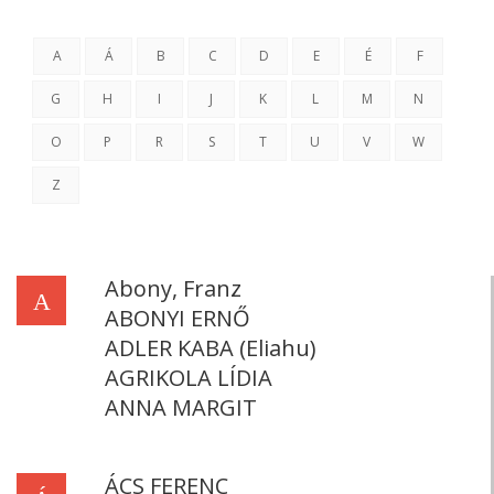
A
Á
B
C
D
E
É
F
G
H
I
J
K
L
M
N
O
P
R
S
T
U
V
W
Z
Abony, Franz
A
ABONYI ERNŐ
ADLER KABA (Eliahu)
AGRIKOLA LÍDIA
ANNA MARGIT
ÁCS FERENC