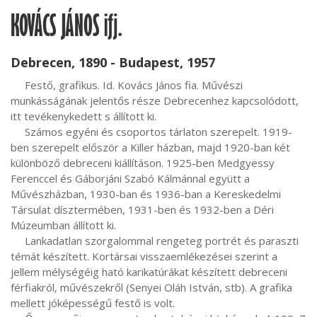
KOVÁCS JÁNOS ifj.
Debrecen, 1890 - Budapest, 1957
     Festő, grafikus. Id. Kovács János fia. Művészi 
munkásságának jelentős része Debrecenhez kapcsolódott, 
itt tevékenykedett s állított ki.

     Számos egyéni és csoportos tárlaton szerepelt. 1919-
ben szerepelt először a Killer házban, majd 1920-ban két 
különböző debreceni kiállításon. 1925-ben Medgyessy 
Ferenccel és Gáborjáni Szabó Kálmánnal együtt a 
Művészházban, 1930-ban és 1936-ban a Kereskedelmi 
Társulat dísztermében, 1931-ben és 1932-ben a Déri 
Múzeumban állított ki.

     Lankadatlan szorgalommal rengeteg portrét és paraszti 
témát készített. Kortársai visszaemlékezései szerint a 
jellem mélységéig ható karikatúrákat készített debreceni 
férfiakról, művészekről (Senyei Oláh István, stb). A grafika 
mellett jóképességű festő is volt.
