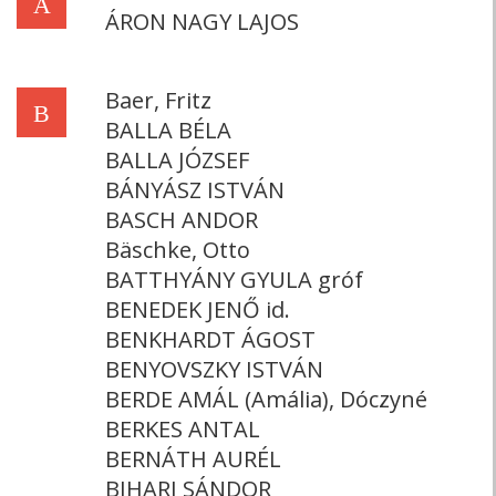
Á
ÁRON NAGY LAJOS
Baer, Fritz
B
BALLA BÉLA
BALLA JÓZSEF
BÁNYÁSZ ISTVÁN
BASCH ANDOR
Bäschke, Otto
BATTHYÁNY GYULA gróf
BENEDEK JENŐ id.
BENKHARDT ÁGOST
BENYOVSZKY ISTVÁN
BERDE AMÁL (Amália), Dóczyné
BERKES ANTAL
BERNÁTH AURÉL
BIHARI SÁNDOR