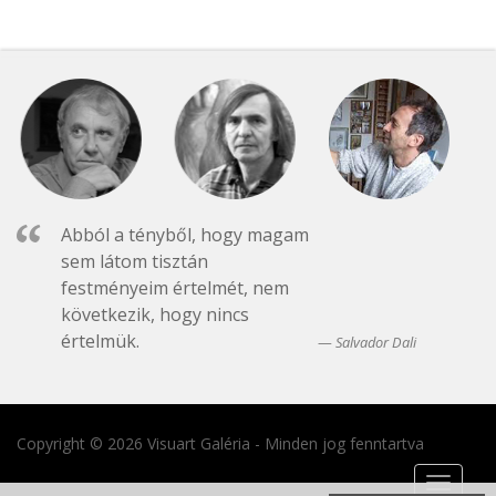
Abból a tényből, hogy magam
sem látom tisztán
festményeim értelmét, nem
következik, hogy nincs
értelmük.
Salvador Dali
Copyright © 2026 Visuart Galéria - Minden jog fenntartva
Toggle