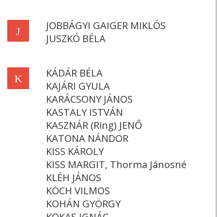
JOBBÁGYI GAIGER MIKLÓS
J
JUSZKÓ BÉLA
KÁDÁR BÉLA
K
KAJÁRI GYULA
KARÁCSONY JÁNOS
KASTALY ISTVÁN
KASZNÁR (Ring) JENŐ
KATONA NÁNDOR
KISS KÁROLY
KISS MARGIT, Thorma Jánosné
KLÉH JÁNOS
KOCH VILMOS
KOHÁN GYÖRGY
KOKAS IGNÁC