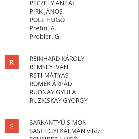
PÉCZELY ANTAL
PIRK JÁNOS
POLL HUGÓ
Prehn, A.
Probler, G.
REINHARD KÁROLY
R
REMSEY IVÁN
RÉTI MÁTYÁS
ROMEK ÁRPÁD
RUDNAY GYULA
RUZICSKAY GYÖRGY
SARKANTYÚ SIMON
S
SASHEGYI KÁLMÁN vitéz