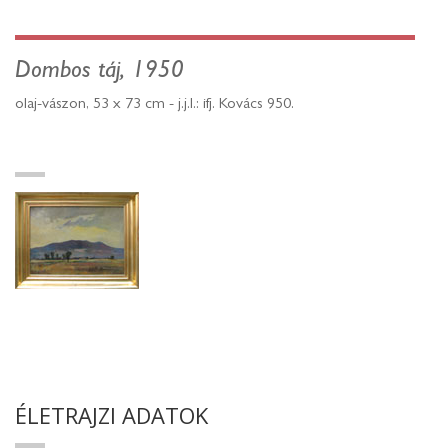
Dombos táj, 1950
olaj-vászon, 53 x 73 cm - j.j.l.: ifj. Kovács 950.
ÉLETRAJZI ADATOK