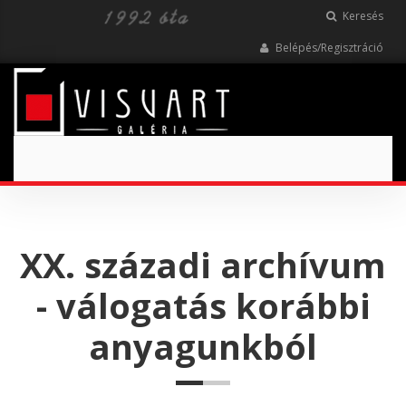
Keresés
Belépés/Regisztráció
Toggle
navigation
XX. századi archívum
- válogatás korábbi
anyagunkból