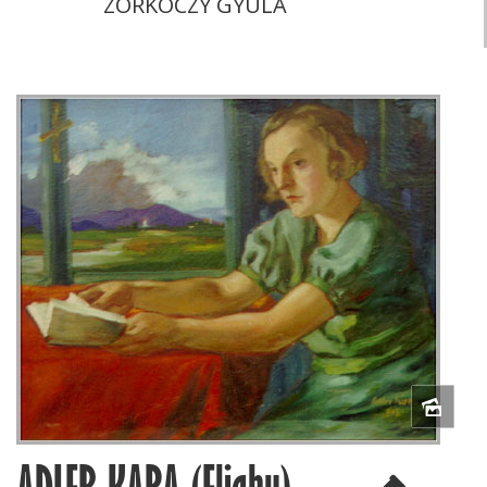
ZORKÓCZY GYULA