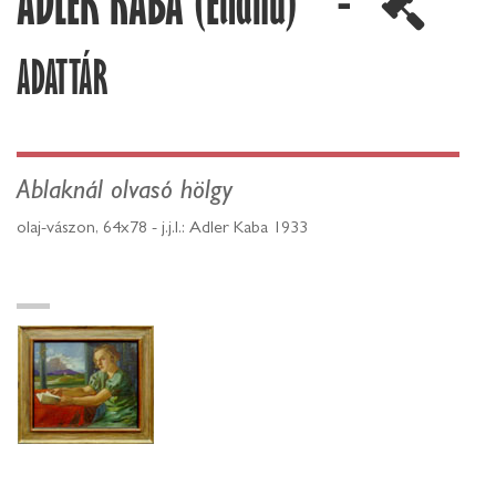
ADLER KABA (Eliahu) -
ADATTÁR
Ablaknál olvasó hölgy
olaj-vászon, 64x78 - j.j.l.: Adler Kaba 1933