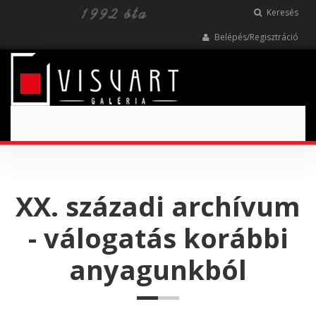
Keresés
Belépés/Regisztráció
Toggle
navigation
XX. századi archívum
- válogatás korábbi
anyagunkból