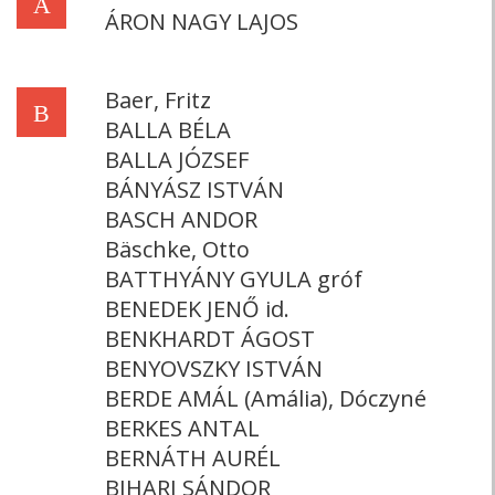
Á
ÁRON NAGY LAJOS
Baer, Fritz
B
BALLA BÉLA
BALLA JÓZSEF
BÁNYÁSZ ISTVÁN
BASCH ANDOR
Bäschke, Otto
BATTHYÁNY GYULA gróf
BENEDEK JENŐ id.
BENKHARDT ÁGOST
BENYOVSZKY ISTVÁN
BERDE AMÁL (Amália), Dóczyné
BERKES ANTAL
BERNÁTH AURÉL
BIHARI SÁNDOR