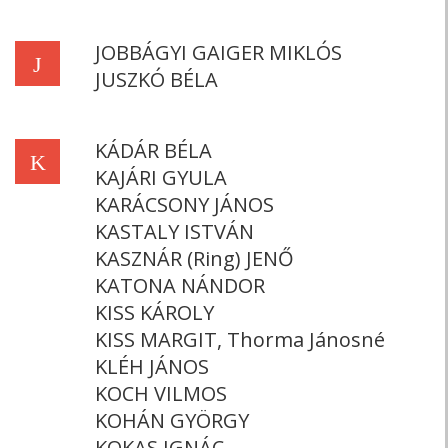
JOBBÁGYI GAIGER MIKLÓS
J
JUSZKÓ BÉLA
KÁDÁR BÉLA
K
KAJÁRI GYULA
KARÁCSONY JÁNOS
KASTALY ISTVÁN
KASZNÁR (Ring) JENŐ
KATONA NÁNDOR
KISS KÁROLY
KISS MARGIT, Thorma Jánosné
KLÉH JÁNOS
KOCH VILMOS
KOHÁN GYÖRGY
KOKAS IGNÁC