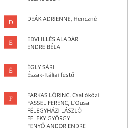
DEÁK ADRIENNE, Henczné
D
EDVI ILLÉS ALADÁR
E
ENDRE BÉLA
ÉGLY SÁRI
É
Észak-Itáliai festő
FARKAS LŐRINC, Csallóközi
F
FASSEL FERENC, L'Ousa
FÉLEGYHÁZI LÁSZLÓ
FELEKY GYÖRGY
FENYŐ ANDOR ENDRE