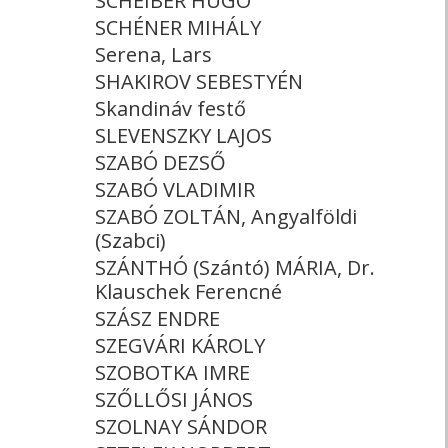
SCHEIBER HUGÓ
SCHÉNER MIHÁLY
Serena, Lars
SHAKIROV SEBESTYÉN
Skandináv festő
SLEVENSZKY LAJOS
SZABÓ DEZSŐ
SZABÓ VLADIMIR
SZABÓ ZOLTÁN, Angyalföldi
(Szabci)
SZÁNTHÓ (Szántó) MÁRIA, Dr.
Klauschek Ferencné
SZÁSZ ENDRE
SZEGVÁRI KÁROLY
SZOBOTKA IMRE
SZŐLLŐSI JÁNOS
SZOLNAY SÁNDOR