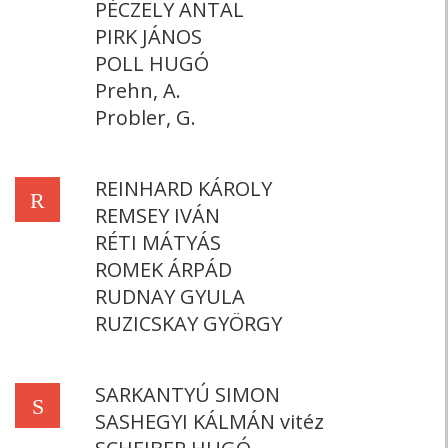
PÉCZELY ANTAL
PIRK JÁNOS
POLL HUGÓ
Prehn, A.
Probler, G.
REINHARD KÁROLY
R
REMSEY IVÁN
RÉTI MÁTYÁS
ROMEK ÁRPÁD
RUDNAY GYULA
RUZICSKAY GYÖRGY
SARKANTYÚ SIMON
S
SASHEGYI KÁLMÁN vitéz