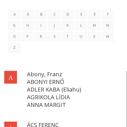
A
Á
B
C
D
E
É
F
G
H
I
J
K
L
M
N
O
P
R
S
T
U
V
W
Z
Abony, Franz
A
ABONYI ERNŐ
ADLER KABA (Eliahu)
AGRIKOLA LÍDIA
ANNA MARGIT
ÁCS FERENC