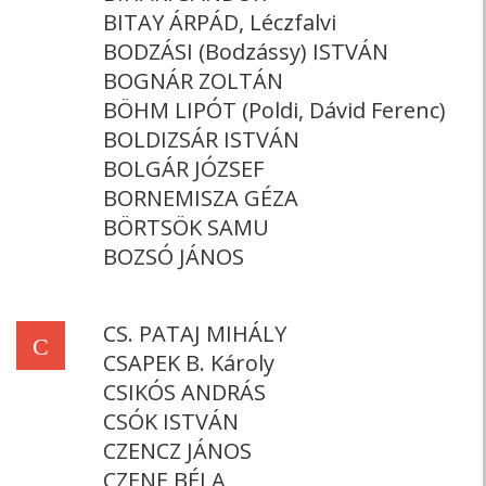
BITAY ÁRPÁD, Léczfalvi
BODZÁSI (Bodzássy) ISTVÁN
BOGNÁR ZOLTÁN
BÖHM LIPÓT (Poldi, Dávid Ferenc)
BOLDIZSÁR ISTVÁN
BOLGÁR JÓZSEF
BORNEMISZA GÉZA
BÖRTSÖK SAMU
BOZSÓ JÁNOS
CS. PATAJ MIHÁLY
C
CSAPEK B. Károly
CSIKÓS ANDRÁS
CSÓK ISTVÁN
CZENCZ JÁNOS
CZENE BÉLA