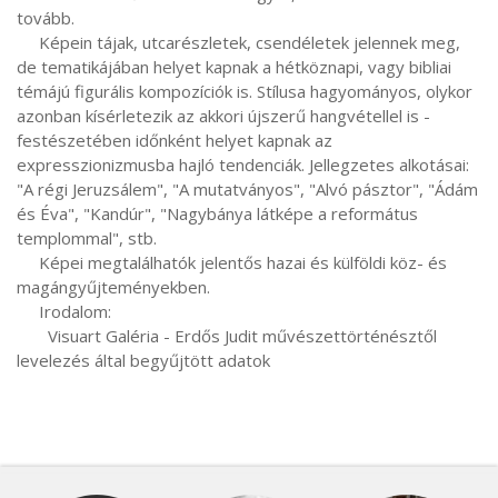
tovább.

     Képein tájak, utcarészletek, csendéletek jelennek meg, 
de tematikájában helyet kapnak a hétköznapi, vagy bibliai 
témájú figurális kompozíciók is. Stílusa hagyományos, olykor 
azonban kísérletezik az akkori újszerű hangvétellel is - 
festészetében időnként helyet kapnak az 
expresszionizmusba hajló tendenciák. Jellegzetes alkotásai: 
"A régi Jeruzsálem", "A mutatványos", "Alvó pásztor", "Ádám 
és Éva", "Kandúr", "Nagybánya látképe a református 
templommal", stb.

     Képei megtalálhatók jelentős hazai és külföldi köz- és 
magángyűjteményekben.

     Irodalom:

       Visuart Galéria - Erdős Judit művészettörténésztől 
levelezés által begyűjtött adatok