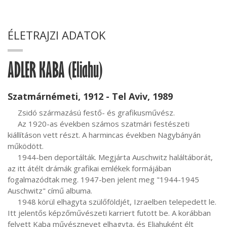
ÉLETRAJZI ADATOK
ADLER KABA (Eliahu)
Szatmárnémeti, 1912 - Tel Aviv, 1989
     Zsidó származású festő- és grafikusművész.

     Az 1920-as években számos szatmári festészeti 
kiállításon vett részt. A harmincas években Nagybányán 
működött.

     1944-ben deportálták. Megjárta Auschwitz haláltáborát, 
az itt átélt drámák grafikai emlékek formájában 
fogalmazódtak meg. 1947-ben jelent meg "1944-1945 
Auschwitz" című albuma.

     1948 körül elhagyta szülőföldjét, Izraelben telepedett le. 
Itt jelentős képzőművészeti karriert futott be. A korábban 
felvett Kaba művésznevet elhagyta, és Eliahuként élt 