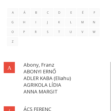
A
Á
B
C
D
E
É
F
G
H
I
J
K
L
M
N
O
P
R
S
T
U
V
W
Z
Abony, Franz
A
ABONYI ERNŐ
ADLER KABA (Eliahu)
AGRIKOLA LÍDIA
ANNA MARGIT
ÁCS FERENC