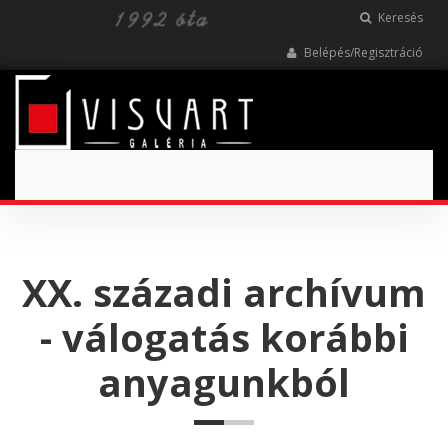
Keresés
Belépés/Regisztráció
Toggle
navigation
XX. századi archívum
- válogatás korábbi
anyagunkból