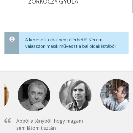
ZORKÓCZY GYULA
A keresett oldal nem elérhető! Kérem,
válasszon másik művészt a bal oldali listából!
Abból a tényből, hogy magam
sem látom tisztán