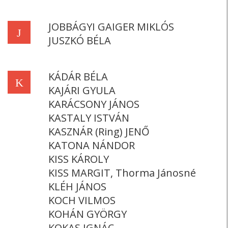
JOBBÁGYI GAIGER MIKLÓS
J
JUSZKÓ BÉLA
KÁDÁR BÉLA
K
KAJÁRI GYULA
KARÁCSONY JÁNOS
KASTALY ISTVÁN
KASZNÁR (Ring) JENŐ
KATONA NÁNDOR
KISS KÁROLY
KISS MARGIT, Thorma Jánosné
KLÉH JÁNOS
KOCH VILMOS
KOHÁN GYÖRGY
KOKAS IGNÁC