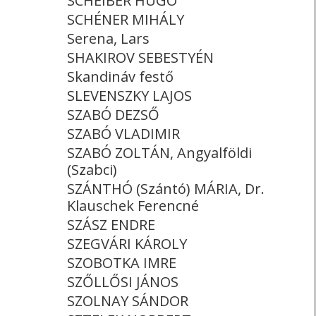
SCHEIBER HUGÓ
SCHÉNER MIHÁLY
Serena, Lars
SHAKIROV SEBESTYÉN
Skandináv festő
SLEVENSZKY LAJOS
SZABÓ DEZSŐ
SZABÓ VLADIMIR
SZABÓ ZOLTÁN, Angyalföldi
(Szabci)
SZÁNTHÓ (Szántó) MÁRIA, Dr.
Klauschek Ferencné
SZÁSZ ENDRE
SZEGVÁRI KÁROLY
SZOBOTKA IMRE
SZŐLLŐSI JÁNOS
SZOLNAY SÁNDOR