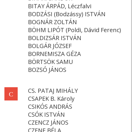
BITAY ÁRPÁD, Léczfalvi
BODZÁSI (Bodzássy) ISTVÁN
BOGNÁR ZOLTÁN
BÖHM LIPÓT (Poldi, Dávid Ferenc)
BOLDIZSÁR ISTVÁN
BOLGÁR JÓZSEF
BORNEMISZA GÉZA
BÖRTSÖK SAMU
BOZSÓ JÁNOS
CS. PATAJ MIHÁLY
C
CSAPEK B. Károly
CSIKÓS ANDRÁS
CSÓK ISTVÁN
CZENCZ JÁNOS
CZENE BÉLA