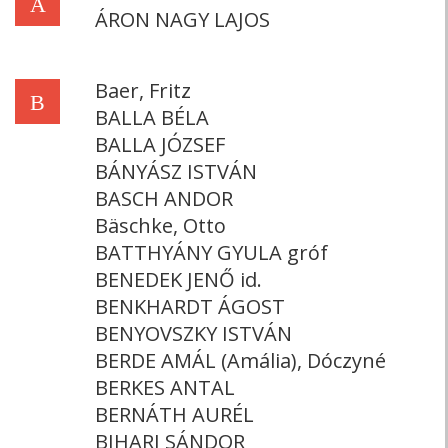
Á
ÁRON NAGY LAJOS
Baer, Fritz
B
BALLA BÉLA
BALLA JÓZSEF
BÁNYÁSZ ISTVÁN
BASCH ANDOR
Bäschke, Otto
BATTHYÁNY GYULA gróf
BENEDEK JENŐ id.
BENKHARDT ÁGOST
BENYOVSZKY ISTVÁN
BERDE AMÁL (Amália), Dóczyné
BERKES ANTAL
BERNÁTH AURÉL
BIHARI SÁNDOR