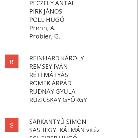
PÉCZELY ANTAL
PIRK JÁNOS
POLL HUGÓ
Prehn, A.
Probler, G.
REINHARD KÁROLY
R
REMSEY IVÁN
RÉTI MÁTYÁS
ROMEK ÁRPÁD
RUDNAY GYULA
RUZICSKAY GYÖRGY
SARKANTYÚ SIMON
S
SASHEGYI KÁLMÁN vitéz