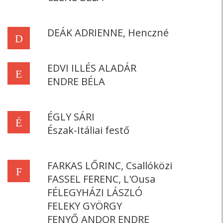
DEÁK ADRIENNE, Henczné
D
EDVI ILLÉS ALADÁR
E
ENDRE BÉLA
ÉGLY SÁRI
É
Észak-Itáliai festő
FARKAS LŐRINC, Csallóközi
F
FASSEL FERENC, L'Ousa
FÉLEGYHÁZI LÁSZLÓ
FELEKY GYÖRGY
FENYŐ ANDOR ENDRE