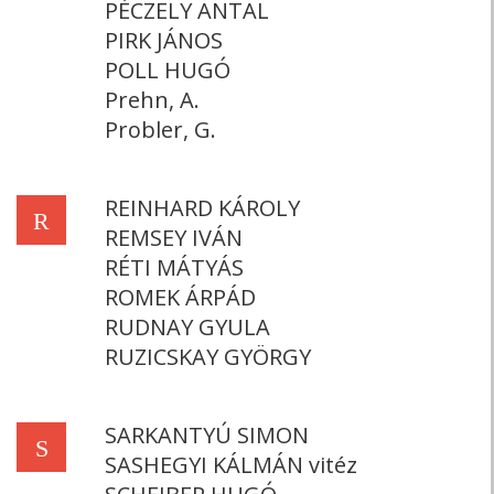
PÉCZELY ANTAL
PIRK JÁNOS
POLL HUGÓ
Prehn, A.
Probler, G.
REINHARD KÁROLY
R
REMSEY IVÁN
RÉTI MÁTYÁS
ROMEK ÁRPÁD
RUDNAY GYULA
RUZICSKAY GYÖRGY
SARKANTYÚ SIMON
S
SASHEGYI KÁLMÁN vitéz