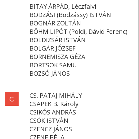
BITAY ÁRPÁD, Léczfalvi
BODZÁSI (Bodzássy) ISTVÁN
BOGNÁR ZOLTÁN
BÖHM LIPÓT (Poldi, Dávid Ferenc)
BOLDIZSÁR ISTVÁN
BOLGÁR JÓZSEF
BORNEMISZA GÉZA
BÖRTSÖK SAMU
BOZSÓ JÁNOS
CS. PATAJ MIHÁLY
C
CSAPEK B. Károly
CSIKÓS ANDRÁS
CSÓK ISTVÁN
CZENCZ JÁNOS
CZENE BÉLA