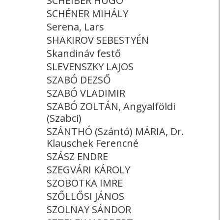
SCHEIBER HUGÓ
SCHÉNER MIHÁLY
Serena, Lars
SHAKIROV SEBESTYÉN
Skandináv festő
SLEVENSZKY LAJOS
SZABÓ DEZSŐ
SZABÓ VLADIMIR
SZABÓ ZOLTÁN, Angyalföldi
(Szabci)
SZÁNTHÓ (Szántó) MÁRIA, Dr.
Klauschek Ferencné
SZÁSZ ENDRE
SZEGVÁRI KÁROLY
SZOBOTKA IMRE
SZŐLLŐSI JÁNOS
SZOLNAY SÁNDOR