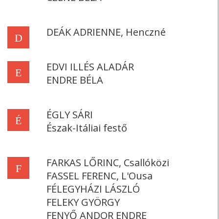
DEÁK ADRIENNE, Henczné
D
EDVI ILLÉS ALADÁR
E
ENDRE BÉLA
ÉGLY SÁRI
É
Észak-Itáliai festő
FARKAS LŐRINC, Csallóközi
F
FASSEL FERENC, L'Ousa
FÉLEGYHÁZI LÁSZLÓ
FELEKY GYÖRGY
FENYŐ ANDOR ENDRE