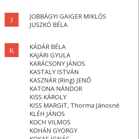
JOBBÁGYI GAIGER MIKLÓS
J
JUSZKÓ BÉLA
KÁDÁR BÉLA
K
KAJÁRI GYULA
KARÁCSONY JÁNOS
KASTALY ISTVÁN
KASZNÁR (Ring) JENŐ
KATONA NÁNDOR
KISS KÁROLY
KISS MARGIT, Thorma Jánosné
KLÉH JÁNOS
KOCH VILMOS
KOHÁN GYÖRGY
KOKAS IGNÁC