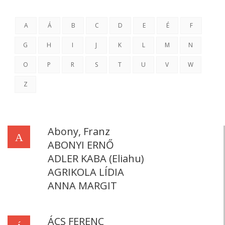
A
Á
B
C
D
E
É
F
G
H
I
J
K
L
M
N
O
P
R
S
T
U
V
W
Z
Abony, Franz
A
ABONYI ERNŐ
ADLER KABA (Eliahu)
AGRIKOLA LÍDIA
ANNA MARGIT
ÁCS FERENC