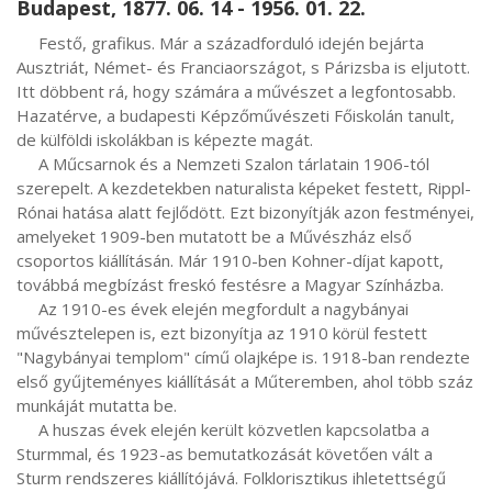
Budapest, 1877. 06. 14 - 1956. 01. 22.
     Festő, grafikus. Már a századforduló idején bejárta 
Ausztriát, Német- és Franciaországot, s Párizsba is eljutott. 
Itt döbbent rá, hogy számára a művészet a legfontosabb. 
Hazatérve, a budapesti Képzőművészeti Főiskolán tanult, 
de külföldi iskolákban is képezte magát.

     A Műcsarnok és a Nemzeti Szalon tárlatain 1906-tól 
szerepelt. A kezdetekben naturalista képeket festett, Rippl-
Rónai hatása alatt fejlődött. Ezt bizonyítják azon festményei, 
amelyeket 1909-ben mutatott be a Művészház első 
csoportos kiállításán. Már 1910-ben Kohner-díjat kapott, 
továbbá megbízást freskó festésre a Magyar Színházba.

     Az 1910-es évek elején megfordult a nagybányai 
művésztelepen is, ezt bizonyítja az 1910 körül festett 
"Nagybányai templom" című olajképe is. 1918-ban rendezte 
első gyűjteményes kiállítását a Műteremben, ahol több száz 
munkáját mutatta be.

     A huszas évek elején került közvetlen kapcsolatba a 
Sturmmal, és 1923-as bemutatkozását követően vált a 
Sturm rendszeres kiállítójává. Folklorisztikus ihletettségű 