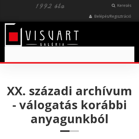
Keresés
Belépés/Regisztráció
Toggle
navigation
XX. századi archívum
- válogatás korábbi
anyagunkból