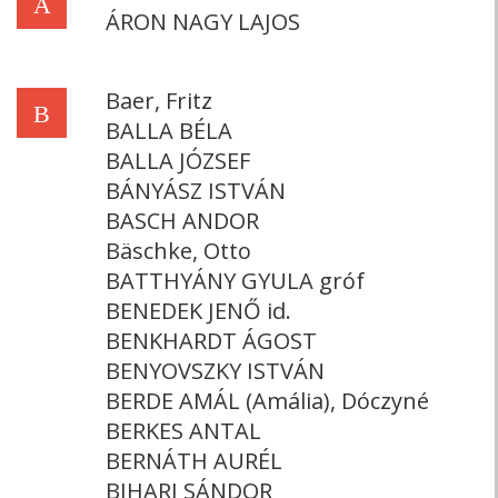
Á
ÁRON NAGY LAJOS
Baer, Fritz
B
BALLA BÉLA
BALLA JÓZSEF
BÁNYÁSZ ISTVÁN
BASCH ANDOR
Bäschke, Otto
BATTHYÁNY GYULA gróf
BENEDEK JENŐ id.
BENKHARDT ÁGOST
BENYOVSZKY ISTVÁN
BERDE AMÁL (Amália), Dóczyné
BERKES ANTAL
BERNÁTH AURÉL
BIHARI SÁNDOR