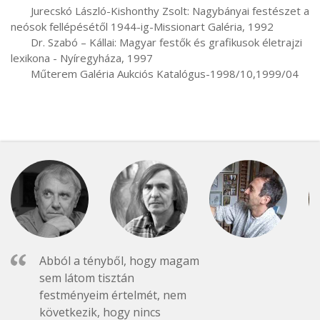
       Jurecskó László-Kishonthy Zsolt: Nagybányai festészet a 
neósok fellépésétől 1944-ig-Missionart Galéria, 1992

       Dr. Szabó – Kállai: Magyar festők és grafikusok életrajzi 
lexikona - Nyíregyháza, 1997

       Műterem Galéria Aukciós Katalógus-1998/10,1999/04
Abból a tényből, hogy magam
sem látom tisztán
festményeim értelmét, nem
következik, hogy nincs