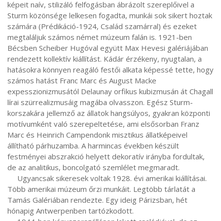
képeit naív, stilizáló felfogásban ábrázolt szereplőivel a 
Sturm közönsége lelkesen fogadta, munkái sok sikert hoztak 
számára (Prédikáció-1924, Család szamárral) és ezeket 
megtaláljuk számos német múzeum falán is. 1921-ben 
Bécsben Scheiber Hugóval együtt Max Hevesi galériájában 
rendezett kollektív kiállítást. Kádár érzékeny, nyugtalan, a 
hatásokra könnyen reagáló festői alkata képessé tette, hogy 
számos hatást Franc Marc és August Macke 
expesszionizmusától Delaunay orfikus kubizmusán át Chagall 
lírai szürrealizmusáig magába olvasszon. Egész Sturm-
korszakára jellemző az állatok hangsúlyos, gyakran központi 
motívumként való szerepeltetése, ami elsősorban Franz 
Marc és Heinrich Campendonk misztikus állatképeivel 
állítható párhuzamba. A harmincas években készült 
festményei abszrakció helyett dekoratív irányba fordultak, 
de az analitikus, boncolgató szemlélet megmaradt.

     Ugyancsak sikeresek voltak 1928. évi amerikai kiállításai. 
Több amerikai múzeum őrzi munkáit. Legtöbb tárlatát a 
Tamás Galériában rendezte. Egy ideig Párizsban, hét 
hónapig Antwerpenben tartózkodott.
