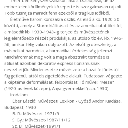
     1944-ben kényszerszálláson lakott családjával, de az 
embertelen körülmények közepette is szorgalmasan rajzolt. 
Több tusrajza maradt fenn ezekből a tragikus időkből.

     Életműve három korszakra oszlik. Az első a kb. 1920-30 
közötti, amely a Sturm kiállításait és az amerikai utat öleli fel, 
a második kb. 1930-1943-ig terjed és művészetének 
legjelentősebb részét produkálja, az utolsó tíz év, kb. 1946-
56, amikor félig vakon dolgozott. Az elsőt groteszkség, a 
másodikat harmónia, a harmadikat érdekesség jellemzi. 
Mindháromnak meg volt a maga absztrakt termése is, 
stílusát azonban dekoratív expresszionizmusnak 
nevezhetjük. Mindenesetre művészete a hazai fejlődéstől 
függetlenül, attól elszigetelődve alakult. Tudatosan végezte 
a képtéma deformálását, felbontását. Fő művei: "Mese"
(1920-as évek közepe); Anya gyermekkel"(cca. 1930).

     Irodalom:

       Éber László: Művészeti Lexikon - Győző Andor Kiadása, 
Budapest, 1930

       B. R.: Művészet-1971/9

       S. Gy.: Művészet-1987/11/12

       Sz. B.: Művészet-1991/1
