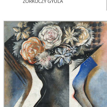
ZORKÓCZY GYULA