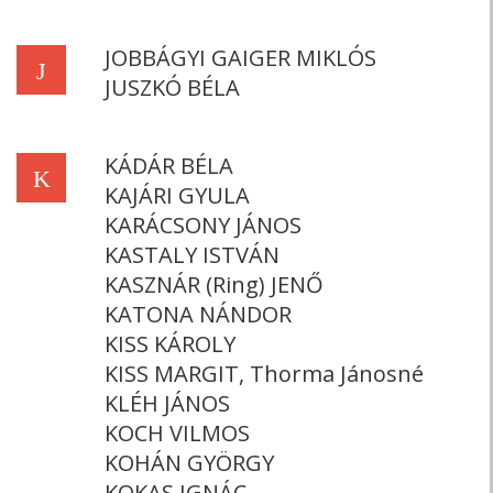
JOBBÁGYI GAIGER MIKLÓS
J
JUSZKÓ BÉLA
KÁDÁR BÉLA
K
KAJÁRI GYULA
KARÁCSONY JÁNOS
KASTALY ISTVÁN
KASZNÁR (Ring) JENŐ
KATONA NÁNDOR
KISS KÁROLY
KISS MARGIT, Thorma Jánosné
KLÉH JÁNOS
KOCH VILMOS
KOHÁN GYÖRGY
KOKAS IGNÁC