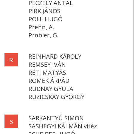
PÉCZELY ANTAL
PIRK JÁNOS
POLL HUGÓ
Prehn, A.
Probler, G.
REINHARD KÁROLY
R
REMSEY IVÁN
RÉTI MÁTYÁS
ROMEK ÁRPÁD
RUDNAY GYULA
RUZICSKAY GYÖRGY
SARKANTYÚ SIMON
S
SASHEGYI KÁLMÁN vitéz