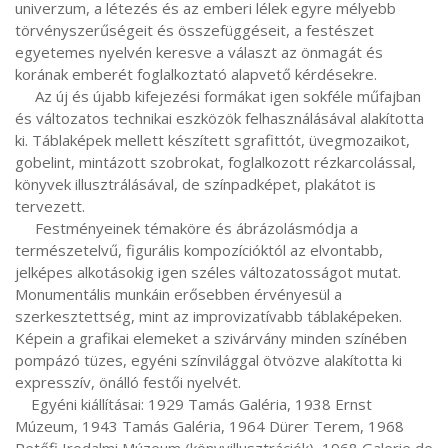
univerzum, a létezés és az emberi lélek egyre mélyebb 
törvényszerűségeit és összefüggéseit, a festészet 
egyetemes nyelvén keresve a választ az önmagát és 
korának emberét foglalkoztató alapvető kérdésekre.

     Az új és újabb kifejezési formákat igen sokféle műfajban 
és változatos technikai eszközök felhasználásával alakította 
ki. Táblaképek mellett készített sgrafittót, üvegmozaikot, 
gobelint, mintázott szobrokat, foglalkozott rézkarcolással, 
könyvek illusztrálásával, de színpadképet, plakátot is 
tervezett.

     Festményeinek témaköre és ábrázolásmódja a 
természetelvű, figurális kompozícióktól az elvontabb, 
jelképes alkotásokig igen széles változatosságot mutat. 
Monumentális munkáin erősebben érvényesül a 
szerkesztettség, mint az improvizatívabb táblaképeken. 
Képein a grafikai elemeket a szivárvány minden színében 
pompázó tüzes, egyéni színvilággal ötvözve alakította ki 
expresszív, önálló festői nyelvét.

    Egyéni kiállításai: 1929 Tamás Galéria, 1938 Ernst 
Múzeum, 1943 Tamás Galéria, 1964 Dürer Terem, 1968 