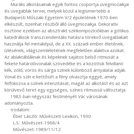
     Murális alkotásainak egyik fontos csoportja üvegmozaikjai 
és üvegablak tervei, melyek közül a legismertebb a 
Budapesti Műszaki Egyetem V/2 épületének 1970-ben 
elkészült, tizenhat részből álló üvegmozaikja. Dekoratív 
ösztöne ezekben az absztrakt színkompozíciókban a gótikus 
katedrálisok transzcendentális hatásra törekvő üvegablakait 
használja fel mintaképül, de a XX. századi ember életének, 
ízlésének, világszemléletének megfelelően alakítva azokat. 
Az ablaktábláknak és képeknek sajátos belső ritmusát a 
fekete határolóvonalak szövedéke és a közöttük felvillanó 
kék, zöld, vörös és sárga színek különböző árnyalatai adják. 
Vonal és szín e kettősét a fény olvasztja eggyé, amely 
felfokozva a színek intenzitását, magát az alkotást és az azt 
körülvevő teret egy egységes, színes ritmussá változtatja.

     1983-ban négyszáz festményét Vác városának 
adományozta.

     Irodalom:

       Éber László: Művészeti Lexikon, 1930

       L.S.: Művészet-1968/4

       Művészet-1989/11/12
