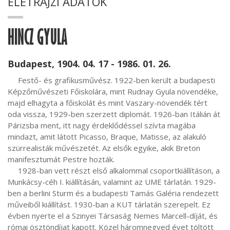
ÉLETRAJZI ADATOK
HINCZ GYULA
Budapest, 1904. 04. 17 - 1986. 01. 26.
     Festő- és grafikusművész. 1922-ben került a budapesti 
Képzőművészeti Főiskolára, mint Rudnay Gyula növendéke, 
majd elhagyta a főiskolát és mint Vaszary-növendék tért 
oda vissza, 1929-ben szerzett diplomát. 1926-ban Itálián át 
Párizsba ment, itt nagy érdeklődéssel szívta magába 
mindazt, amit látott Picasso, Braque, Matisse, az alakuló 
szürrealisták művészetét. Az elsők egyike, akik Breton 
manifesztumát Pestre hozták.

     1928-ban vett részt első alkalommal csoportkiállításon, a 
Munkácsy-céh I. kiállításán, valamint az UME tárlatán. 1929-
ben a berlini Sturm és a budapesti Tamás Galéria rendezett 
műveiből kiállítást. 1930-ban a KUT tárlatán szerepelt. Ez 
évben nyerte el a Szinyei Társaság Nemes Marcell-díját, és 
római ösztöndíjat kapott. Közel háromnegyed évet töltött 