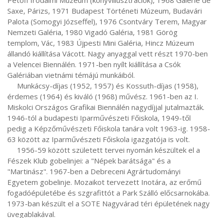
Petőfi Irodalmi Múzeum (könyvillusztrációk), 1968 Galerie de 
Saxe, Párizs, 1971 Budapest Történeti Múzeum, Budavári 
Palota (Somogyi Józseffel), 1976 Csontváry Terem, Magyar 
Nemzeti Galéria, 1980 Vigadó Galéria, 1981 Görög 
templom, Vác, 1983 Újpesti Mini Galéria, Hincz Múzeum 
állandó kiállítása Vácott. Nagy anyaggal vett részt 1970-ben 
a Velencei Biennálén. 1971-ben nyílt kiállítása a Csók 
Galériában vietnámi témájú munkáiból.

     Munkácsy-díjas (1952, 1957) és Kossuth-díjas (1958), 
érdemes (1964) és kiváló (1968) művész. 1961-ben az I. 
Miskolci Országos Grafikai Biennálén nagydíjjal jutalmazták. 
1946-tól a budapesti Iparművészeti Főiskola, 1949-től 
pedig a Képzőművészeti Főiskola tanára volt 1963-ig. 1958-
63 között az Iparművészeti Főiskola igazgatója is volt.

     1956-59 között született tervei nyomán készültek el a 
Fészek Klub gobelinjei: a "Népek barátsága" és a 
"Martinász". 1967-ben a Debreceni Agrártudományi 
Egyetem gobelinje. Mozaikot tervezett Inotára, az erőmű 
fogadóépületébe és szgrafittót a Park Szálló előcsarnokába. 
1973-ban készült el a SOTE Nagyvárad téri épületének nagy 
üvegablakával.
