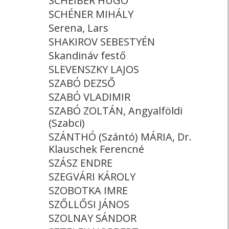
SCHEIBER HUGÓ
SCHÉNER MIHÁLY
Serena, Lars
SHAKIROV SEBESTYÉN
Skandináv festő
SLEVENSZKY LAJOS
SZABÓ DEZSŐ
SZABÓ VLADIMIR
SZABÓ ZOLTÁN, Angyalföldi
(Szabci)
SZÁNTHÓ (Szántó) MÁRIA, Dr.
Klauschek Ferencné
SZÁSZ ENDRE
SZEGVÁRI KÁROLY
SZOBOTKA IMRE
SZŐLLŐSI JÁNOS
SZOLNAY SÁNDOR