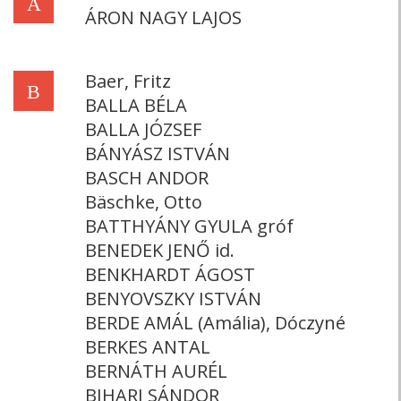
Á
ÁRON NAGY LAJOS
Baer, Fritz
B
BALLA BÉLA
BALLA JÓZSEF
BÁNYÁSZ ISTVÁN
BASCH ANDOR
Bäschke, Otto
BATTHYÁNY GYULA gróf
BENEDEK JENŐ id.
BENKHARDT ÁGOST
BENYOVSZKY ISTVÁN
BERDE AMÁL (Amália), Dóczyné
BERKES ANTAL
BERNÁTH AURÉL
BIHARI SÁNDOR