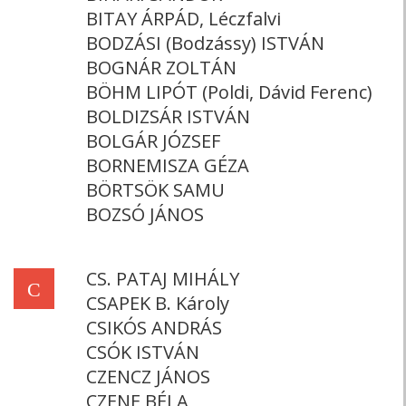
BITAY ÁRPÁD, Léczfalvi
BODZÁSI (Bodzássy) ISTVÁN
BOGNÁR ZOLTÁN
BÖHM LIPÓT (Poldi, Dávid Ferenc)
BOLDIZSÁR ISTVÁN
BOLGÁR JÓZSEF
BORNEMISZA GÉZA
BÖRTSÖK SAMU
BOZSÓ JÁNOS
CS. PATAJ MIHÁLY
C
CSAPEK B. Károly
CSIKÓS ANDRÁS
CSÓK ISTVÁN
CZENCZ JÁNOS
CZENE BÉLA