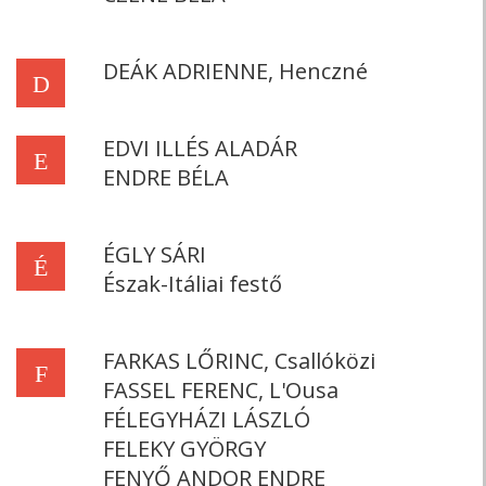
DEÁK ADRIENNE, Henczné
D
EDVI ILLÉS ALADÁR
E
ENDRE BÉLA
ÉGLY SÁRI
É
Észak-Itáliai festő
FARKAS LŐRINC, Csallóközi
F
FASSEL FERENC, L'Ousa
FÉLEGYHÁZI LÁSZLÓ
FELEKY GYÖRGY
FENYŐ ANDOR ENDRE