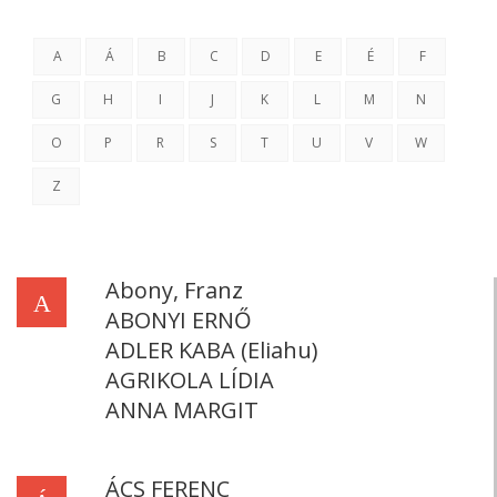
A
Á
B
C
D
E
É
F
G
H
I
J
K
L
M
N
O
P
R
S
T
U
V
W
Z
Abony, Franz
A
ABONYI ERNŐ
ADLER KABA (Eliahu)
AGRIKOLA LÍDIA
ANNA MARGIT
ÁCS FERENC