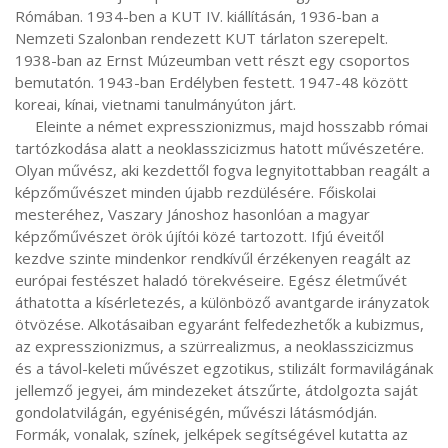
Rómában. 1934-ben a KUT IV. kiállításán, 1936-ban a 
Nemzeti Szalonban rendezett KUT tárlaton szerepelt. 
1938-ban az Ernst Múzeumban vett részt egy csoportos 
bemutatón. 1943-ban Erdélyben festett. 1947-48 között 
koreai, kínai, vietnami tanulmányúton járt.

     Eleinte a német expresszionizmus, majd hosszabb római 
tartózkodása alatt a neoklasszicizmus hatott művészetére. 
Olyan művész, aki kezdettől fogva legnyitottabban reagált a 
képzőművészet minden újabb rezdülésére. Főiskolai 
mesteréhez, Vaszary Jánoshoz hasonlóan a magyar 
képzőművészet örök újítói közé tartozott. Ifjú éveitől 
kezdve szinte mindenkor rendkívűl érzékenyen reagált az 
európai festészet haladó törekvéseire. Egész életművét 
áthatotta a kísérletezés, a különböző avantgarde irányzatok 
ötvözése. Alkotásaiban egyaránt felfedezhetők a kubizmus, 
az expresszionizmus, a szürrealizmus, a neoklasszicizmus 
és a távol-keleti művészet egzotikus, stilizált formavilágának 
jellemző jegyei, ám mindezeket átszűrte, átdolgozta saját 
gondolatvilágán, egyéniségén, művészi látásmódján. 
Formák, vonalak, színek, jelképek segítségével kutatta az 