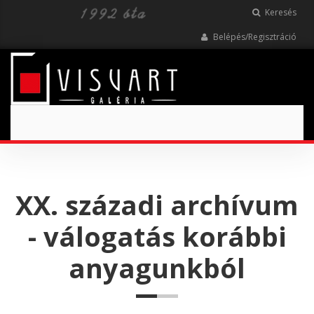
Keresés
Belépés/Regisztráció
Toggle
navigation
XX. századi archívum
- válogatás korábbi
anyagunkból