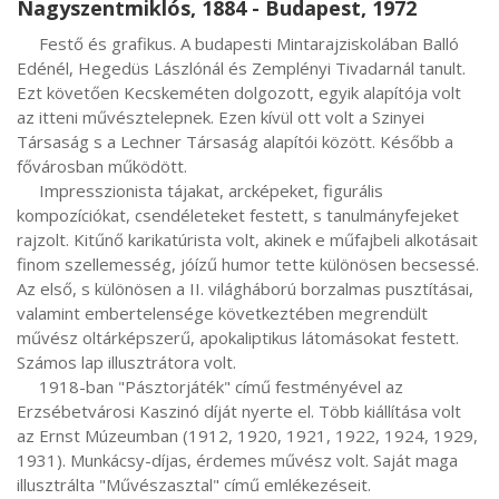
Nagyszentmiklós, 1884 - Budapest, 1972
     Festő és grafikus. A budapesti Mintarajziskolában Balló 
Edénél, Hegedüs Lászlónál és Zemplényi Tivadarnál tanult. 
Ezt követően Kecskeméten dolgozott, egyik alapítója volt 
az itteni művésztelepnek. Ezen kívül ott volt a Szinyei 
Társaság s a Lechner Társaság alapítói között. Később a 
fővárosban működött.

     Impresszionista tájakat, arcképeket, figurális 
kompozíciókat, csendéleteket festett, s tanulmányfejeket 
rajzolt. Kitűnő karikatúrista volt, akinek e műfajbeli alkotásait 
finom szellemesség, jóízű humor tette különösen becsessé. 
Az első, s különösen a II. világháború borzalmas pusztításai, 
valamint embertelensége következtében megrendült 
művész oltárképszerű, apokaliptikus látomásokat festett. 
Számos lap illusztrátora volt.

     1918-ban "Pásztorjáték" című festményével az 
Erzsébetvárosi Kaszinó díját nyerte el. Több kiállítása volt 
az Ernst Múzeumban (1912, 1920, 1921, 1922, 1924, 1929, 
1931). Munkácsy-díjas, érdemes művész volt. Saját maga 
illusztrálta "Művészasztal" című emlékezéseit.
