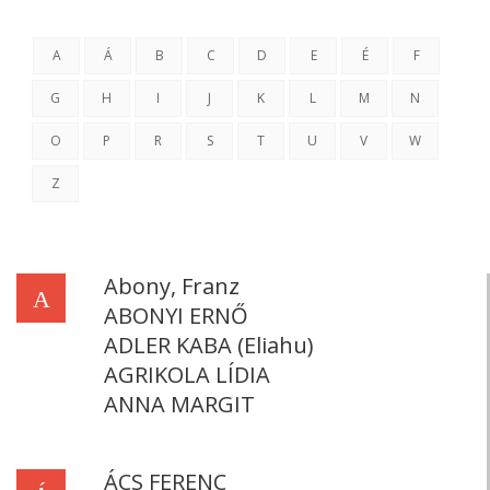
A
Á
B
C
D
E
É
F
G
H
I
J
K
L
M
N
O
P
R
S
T
U
V
W
Z
Abony, Franz
A
ABONYI ERNŐ
ADLER KABA (Eliahu)
AGRIKOLA LÍDIA
ANNA MARGIT
ÁCS FERENC