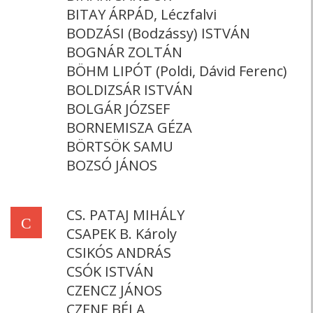
BITAY ÁRPÁD, Léczfalvi
BODZÁSI (Bodzássy) ISTVÁN
BOGNÁR ZOLTÁN
BÖHM LIPÓT (Poldi, Dávid Ferenc)
BOLDIZSÁR ISTVÁN
BOLGÁR JÓZSEF
BORNEMISZA GÉZA
BÖRTSÖK SAMU
BOZSÓ JÁNOS
CS. PATAJ MIHÁLY
C
CSAPEK B. Károly
CSIKÓS ANDRÁS
CSÓK ISTVÁN
CZENCZ JÁNOS
CZENE BÉLA