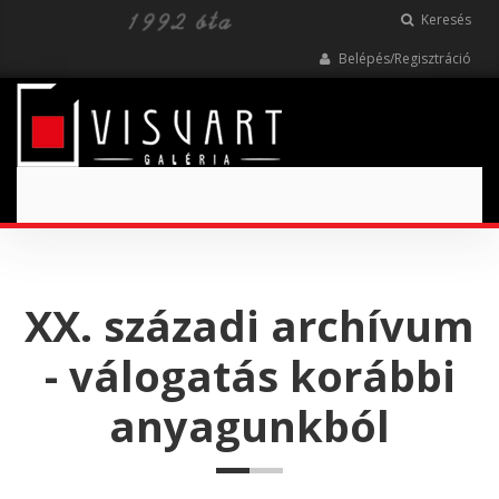
Keresés
Belépés/Regisztráció
Toggle
navigation
XX. századi archívum
- válogatás korábbi
anyagunkból