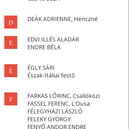
DEÁK ADRIENNE, Henczné
D
EDVI ILLÉS ALADÁR
E
ENDRE BÉLA
ÉGLY SÁRI
É
Észak-Itáliai festő
FARKAS LŐRINC, Csallóközi
F
FASSEL FERENC, L'Ousa
FÉLEGYHÁZI LÁSZLÓ
FELEKY GYÖRGY
FENYŐ ANDOR ENDRE