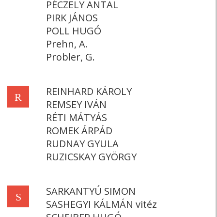
PÉCZELY ANTAL
PIRK JÁNOS
POLL HUGÓ
Prehn, A.
Probler, G.
REINHARD KÁROLY
R
REMSEY IVÁN
RÉTI MÁTYÁS
ROMEK ÁRPÁD
RUDNAY GYULA
RUZICSKAY GYÖRGY
SARKANTYÚ SIMON
S
SASHEGYI KÁLMÁN vitéz