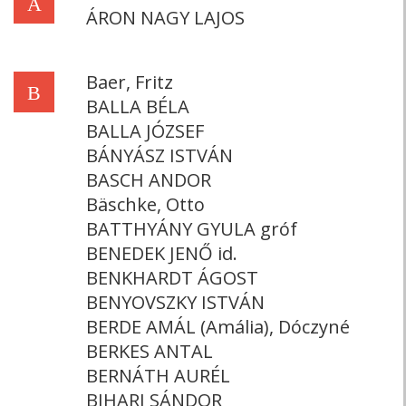
Á
ÁRON NAGY LAJOS
Baer, Fritz
B
BALLA BÉLA
BALLA JÓZSEF
BÁNYÁSZ ISTVÁN
BASCH ANDOR
Bäschke, Otto
BATTHYÁNY GYULA gróf
BENEDEK JENŐ id.
BENKHARDT ÁGOST
BENYOVSZKY ISTVÁN
BERDE AMÁL (Amália), Dóczyné
BERKES ANTAL
BERNÁTH AURÉL
BIHARI SÁNDOR