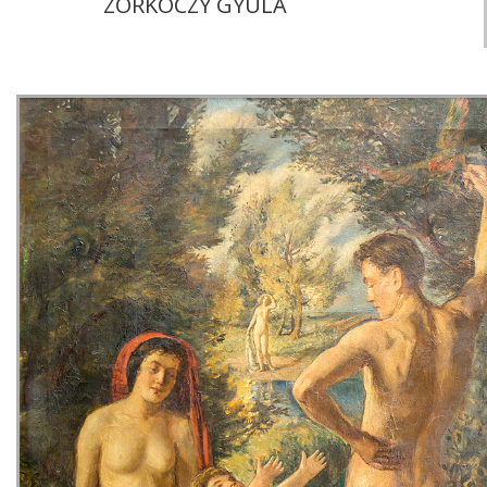
ZORKÓCZY GYULA