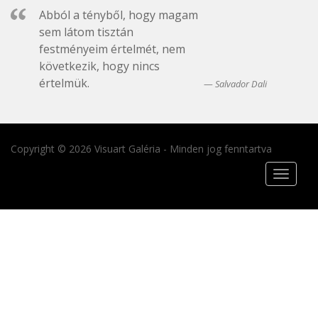
Abból a tényből, hogy magam
sem látom tisztán
festményeim értelmét, nem
következik, hogy nincs
értelmük.
Salvador Dali
Copyright © 2026 Visuart Galéria - Minden jog fenntartva
Toggle
navigat