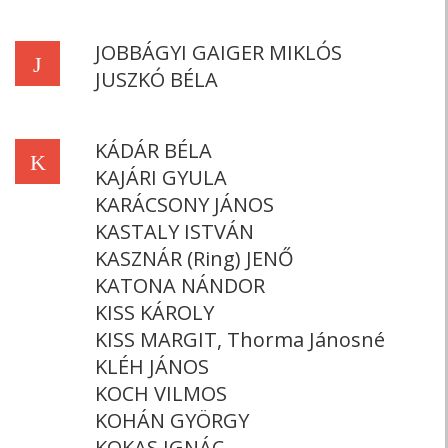
JOBBÁGYI GAIGER MIKLÓS
J
JUSZKÓ BÉLA
KÁDÁR BÉLA
K
KAJÁRI GYULA
KARÁCSONY JÁNOS
KASTALY ISTVÁN
KASZNÁR (Ring) JENŐ
KATONA NÁNDOR
KISS KÁROLY
KISS MARGIT, Thorma Jánosné
KLÉH JÁNOS
KOCH VILMOS
KOHÁN GYÖRGY
KOKAS IGNÁC