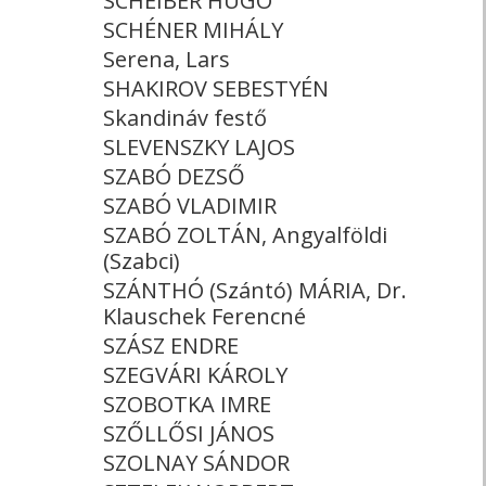
SCHEIBER HUGÓ
SCHÉNER MIHÁLY
Serena, Lars
SHAKIROV SEBESTYÉN
Skandináv festő
SLEVENSZKY LAJOS
SZABÓ DEZSŐ
SZABÓ VLADIMIR
SZABÓ ZOLTÁN, Angyalföldi
(Szabci)
SZÁNTHÓ (Szántó) MÁRIA, Dr.
Klauschek Ferencné
SZÁSZ ENDRE
SZEGVÁRI KÁROLY
SZOBOTKA IMRE
SZŐLLŐSI JÁNOS
SZOLNAY SÁNDOR