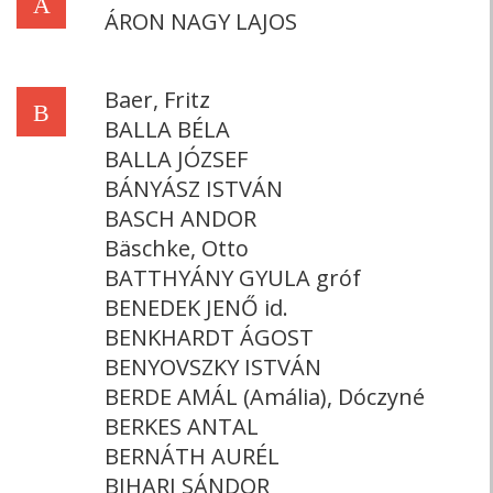
Á
ÁRON NAGY LAJOS
Baer, Fritz
B
BALLA BÉLA
BALLA JÓZSEF
BÁNYÁSZ ISTVÁN
BASCH ANDOR
Bäschke, Otto
BATTHYÁNY GYULA gróf
BENEDEK JENŐ id.
BENKHARDT ÁGOST
BENYOVSZKY ISTVÁN
BERDE AMÁL (Amália), Dóczyné
BERKES ANTAL
BERNÁTH AURÉL
BIHARI SÁNDOR