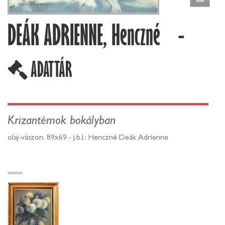
DEÁK ADRIENNE, Henczné -
ADATTÁR
Krizantémok bokályban
olaj-vászon, 89x69 - j.b.l.: Henczné Deák Adrienne