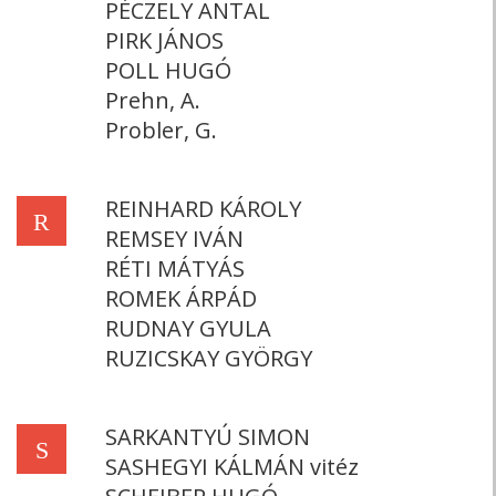
PÉCZELY ANTAL
PIRK JÁNOS
POLL HUGÓ
Prehn, A.
Probler, G.
REINHARD KÁROLY
R
REMSEY IVÁN
RÉTI MÁTYÁS
ROMEK ÁRPÁD
RUDNAY GYULA
RUZICSKAY GYÖRGY
SARKANTYÚ SIMON
S
SASHEGYI KÁLMÁN vitéz