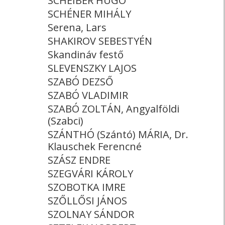
SCHEIBER HUGÓ
SCHÉNER MIHÁLY
Serena, Lars
SHAKIROV SEBESTYÉN
Skandináv festő
SLEVENSZKY LAJOS
SZABÓ DEZSŐ
SZABÓ VLADIMIR
SZABÓ ZOLTÁN, Angyalföldi
(Szabci)
SZÁNTHÓ (Szántó) MÁRIA, Dr.
Klauschek Ferencné
SZÁSZ ENDRE
SZEGVÁRI KÁROLY
SZOBOTKA IMRE
SZŐLLŐSI JÁNOS
SZOLNAY SÁNDOR