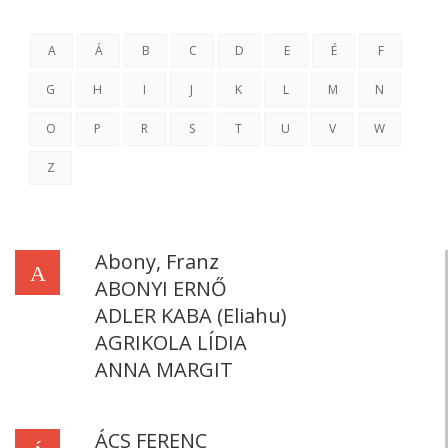
A
Á
B
C
D
E
É
F
G
H
I
J
K
L
M
N
O
P
R
S
T
U
V
W
Z
Abony, Franz
A
ABONYI ERNŐ
ADLER KABA (Eliahu)
AGRIKOLA LÍDIA
ANNA MARGIT
ÁCS FERENC