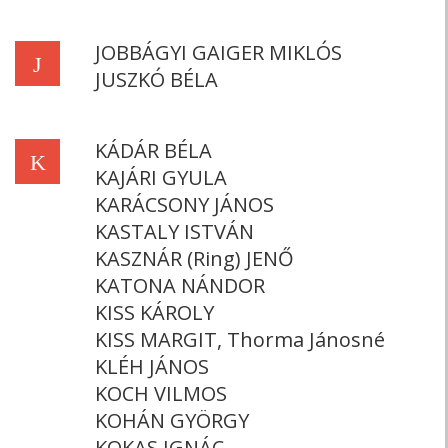
JOBBÁGYI GAIGER MIKLÓS
J
JUSZKÓ BÉLA
KÁDÁR BÉLA
K
KAJÁRI GYULA
KARÁCSONY JÁNOS
KASTALY ISTVÁN
KASZNÁR (Ring) JENŐ
KATONA NÁNDOR
KISS KÁROLY
KISS MARGIT, Thorma Jánosné
KLÉH JÁNOS
KOCH VILMOS
KOHÁN GYÖRGY
KOKAS IGNÁC