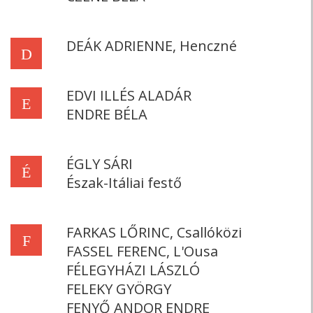
DEÁK ADRIENNE, Henczné
D
EDVI ILLÉS ALADÁR
E
ENDRE BÉLA
ÉGLY SÁRI
É
Észak-Itáliai festő
FARKAS LŐRINC, Csallóközi
F
FASSEL FERENC, L'Ousa
FÉLEGYHÁZI LÁSZLÓ
FELEKY GYÖRGY
FENYŐ ANDOR ENDRE