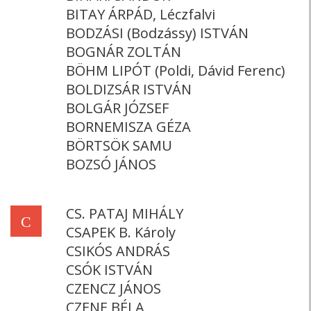
BITAY ÁRPÁD, Léczfalvi
BODZÁSI (Bodzássy) ISTVÁN
BOGNÁR ZOLTÁN
BÖHM LIPÓT (Poldi, Dávid Ferenc)
BOLDIZSÁR ISTVÁN
BOLGÁR JÓZSEF
BORNEMISZA GÉZA
BÖRTSÖK SAMU
BOZSÓ JÁNOS
CS. PATAJ MIHÁLY
C
CSAPEK B. Károly
CSIKÓS ANDRÁS
CSÓK ISTVÁN
CZENCZ JÁNOS
CZENE BÉLA