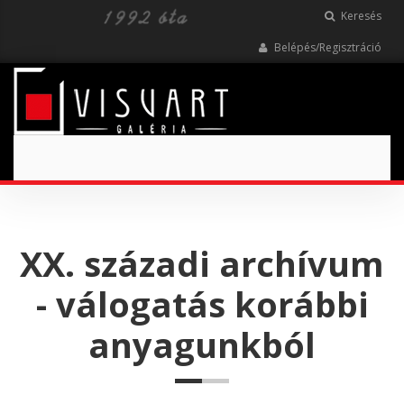
Keresés
Belépés/Regisztráció
Toggle
navigation
XX. századi archívum
- válogatás korábbi
anyagunkból