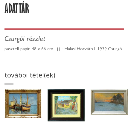
ADATTÁR
Csurgói részlet
pasztell-papír, 48 x 66 cm - j.j.l.: Halasi Horváth I. 1939 Csurgó
további tétel(ek)