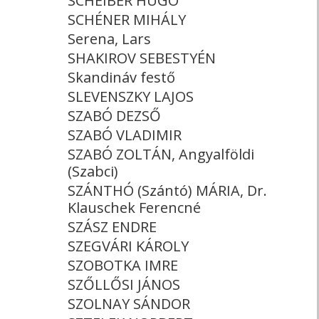
SCHEIBER HUGÓ
SCHÉNER MIHÁLY
Serena, Lars
SHAKIROV SEBESTYÉN
Skandináv festő
SLEVENSZKY LAJOS
SZABÓ DEZSŐ
SZABÓ VLADIMIR
SZABÓ ZOLTÁN, Angyalföldi
(Szabci)
SZÁNTHÓ (Szántó) MÁRIA, Dr.
Klauschek Ferencné
SZÁSZ ENDRE
SZEGVÁRI KÁROLY
SZOBOTKA IMRE
SZŐLLŐSI JÁNOS
SZOLNAY SÁNDOR