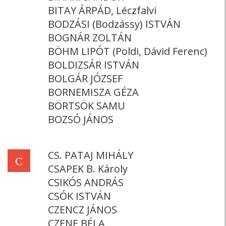
BITAY ÁRPÁD, Léczfalvi
BODZÁSI (Bodzássy) ISTVÁN
BOGNÁR ZOLTÁN
BÖHM LIPÓT (Poldi, Dávid Ferenc)
BOLDIZSÁR ISTVÁN
BOLGÁR JÓZSEF
BORNEMISZA GÉZA
BÖRTSÖK SAMU
BOZSÓ JÁNOS
CS. PATAJ MIHÁLY
C
CSAPEK B. Károly
CSIKÓS ANDRÁS
CSÓK ISTVÁN
CZENCZ JÁNOS
CZENE BÉLA