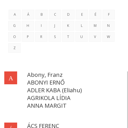
A
Á
B
C
D
E
É
F
G
H
I
J
K
L
M
N
O
P
R
S
T
U
V
W
Z
Abony, Franz
A
ABONYI ERNŐ
ADLER KABA (Eliahu)
AGRIKOLA LÍDIA
ANNA MARGIT
ÁCS FERENC