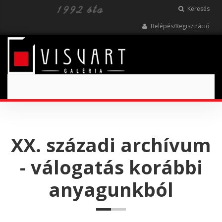
Keresés
Belépés/Regisztráció
Toggle
navigation
XX. századi archívum
- válogatás korábbi
anyagunkból