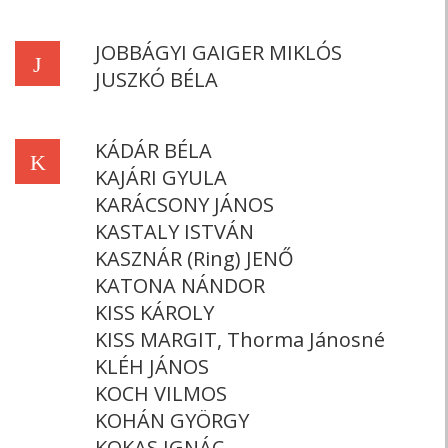
JOBBÁGYI GAIGER MIKLÓS
J
JUSZKÓ BÉLA
KÁDÁR BÉLA
K
KAJÁRI GYULA
KARÁCSONY JÁNOS
KASTALY ISTVÁN
KASZNÁR (Ring) JENŐ
KATONA NÁNDOR
KISS KÁROLY
KISS MARGIT, Thorma Jánosné
KLÉH JÁNOS
KOCH VILMOS
KOHÁN GYÖRGY
KOKAS IGNÁC