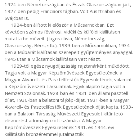
1924-ben Németországban és Észak-Olaszországban járt, 
1927-ben pedig Franciaországban. Volt Ausztriában és 
Svájcban is.

     1924-ben állított ki először a Műcsarnokban. Ezt 
követően számos fővárosi, vidéki és külföldi kiállításon 
mutatta be műveit. (Jugoszlávia, Németország, 
Olaszország, Bécs, stb.). 1939-ben a Műcsarnokban, 1934-
ben a Műbarát kiállításán szerepelt gyűjteményes anyaggal. 
1945 után a Műcsarnok kiállításain vett részt.

     1929-től egész nyugdíjazásáig rajztanárként működött. 
Tagja volt a Magyar Képzőművészek Egyesületének, a 
Magyar Akvarell- és Pasztellfestők Egyesületének, valamint 
a Képzőművészeti Társulatnak. Egyik alapító tagja volt a 
Nemzeti Szalonnak. 1928-ban és 1931-ben állami pasztell-
díjat, 1930-ban a balatoni tájkép-díjat, 1931-ben a Magyar 
Akvarell- és Pasztellfestők Egyesületének díját kapta. 1933-
ban a Balatoni Társaság Művészeti Egyesület kitüntető 
elismerést adományozott számára. A Magyar 
Képzőművészek Egyesületének 1941. és 1944. évi 
kiállításán bronzéremmel jutalmazták.
