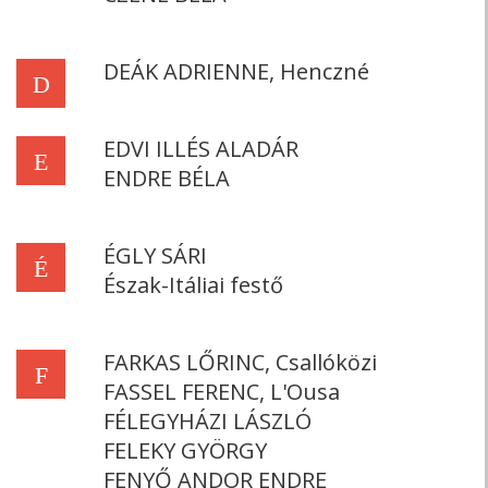
DEÁK ADRIENNE, Henczné
D
EDVI ILLÉS ALADÁR
E
ENDRE BÉLA
ÉGLY SÁRI
É
Észak-Itáliai festő
FARKAS LŐRINC, Csallóközi
F
FASSEL FERENC, L'Ousa
FÉLEGYHÁZI LÁSZLÓ
FELEKY GYÖRGY
FENYŐ ANDOR ENDRE