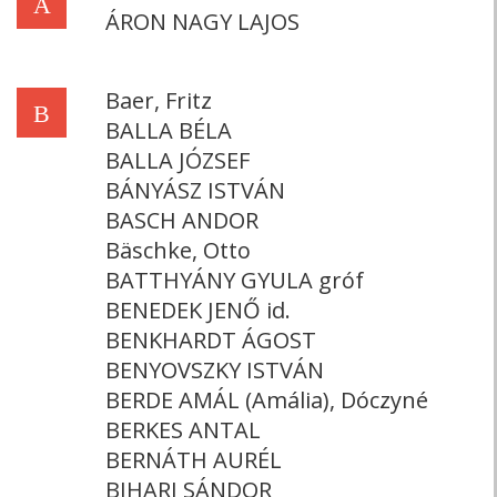
Á
ÁRON NAGY LAJOS
Baer, Fritz
B
BALLA BÉLA
BALLA JÓZSEF
BÁNYÁSZ ISTVÁN
BASCH ANDOR
Bäschke, Otto
BATTHYÁNY GYULA gróf
BENEDEK JENŐ id.
BENKHARDT ÁGOST
BENYOVSZKY ISTVÁN
BERDE AMÁL (Amália), Dóczyné
BERKES ANTAL
BERNÁTH AURÉL
BIHARI SÁNDOR