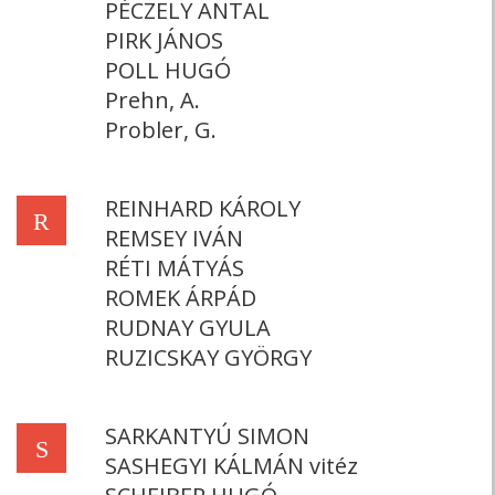
PÉCZELY ANTAL
PIRK JÁNOS
POLL HUGÓ
Prehn, A.
Probler, G.
REINHARD KÁROLY
R
REMSEY IVÁN
RÉTI MÁTYÁS
ROMEK ÁRPÁD
RUDNAY GYULA
RUZICSKAY GYÖRGY
SARKANTYÚ SIMON
S
SASHEGYI KÁLMÁN vitéz