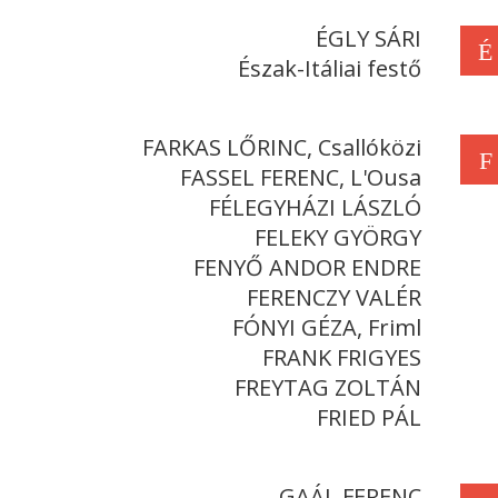
ÉGLY SÁRI
É
Észak-Itáliai festő
FARKAS LŐRINC, Csallóközi
F
FASSEL FERENC, L'Ousa
FÉLEGYHÁZI LÁSZLÓ
FELEKY GYÖRGY
FENYŐ ANDOR ENDRE
FERENCZY VALÉR
FÓNYI GÉZA, Friml
FRANK FRIGYES
FREYTAG ZOLTÁN
FRIED PÁL
GAÁL FERENC