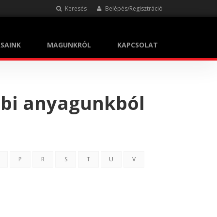
Keresés
Belépés/Regisztráció
SAINK
MAGUNKRÓL
KAPCSOLAT
bbi anyagunkból
P
R
S
T
U
V