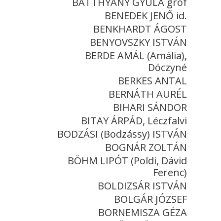
BATTHYÁNY GYULA gróf
BENEDEK JENŐ id.
BENKHARDT ÁGOST
BENYOVSZKY ISTVÁN
BERDE AMÁL (Amália),
Dóczyné
BERKES ANTAL
BERNÁTH AURÉL
BIHARI SÁNDOR
BITAY ÁRPÁD, Léczfalvi
BODZÁSI (Bodzássy) ISTVÁN
BOGNÁR ZOLTÁN
BÖHM LIPÓT (Poldi, Dávid
Ferenc)
BOLDIZSÁR ISTVÁN
BOLGÁR JÓZSEF
BORNEMISZA GÉZA