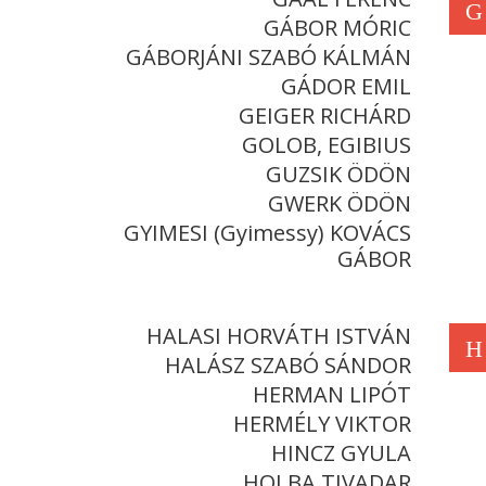
G
GÁBOR MÓRIC
GÁBORJÁNI SZABÓ KÁLMÁN
GÁDOR EMIL
GEIGER RICHÁRD
GOLOB, EGIBIUS
GUZSIK ÖDÖN
GWERK ÖDÖN
GYIMESI (Gyimessy) KOVÁCS
GÁBOR
HALASI HORVÁTH ISTVÁN
H
HALÁSZ SZABÓ SÁNDOR
HERMAN LIPÓT
HERMÉLY VIKTOR
HINCZ GYULA
HOLBA TIVADAR