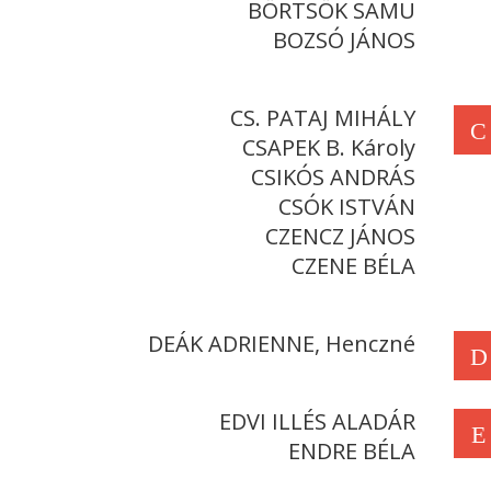
BÖRTSÖK SAMU
BOZSÓ JÁNOS
CS. PATAJ MIHÁLY
C
CSAPEK B. Károly
CSIKÓS ANDRÁS
CSÓK ISTVÁN
CZENCZ JÁNOS
CZENE BÉLA
DEÁK ADRIENNE, Henczné
D
EDVI ILLÉS ALADÁR
E
ENDRE BÉLA