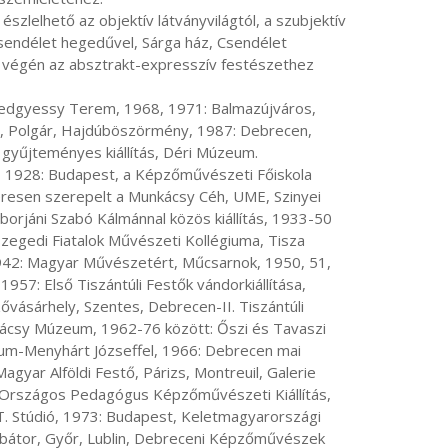
Csendélet hegedűvel, Sárga ház, Csendélet 
ja végén az absztrakt-expresszív festészethez 
og, Polgár, Hajdúböszörmény, 1987: Debrecen, 
gyűjteményes kiállítás, Déri Múzeum.

zeresen szerepelt a Munkácsy Céh, UME, Szinyei 
rjáni Szabó Kálmánnal közös kiállítás, 1933-50 
Szegedi Fiatalok Művészeti Kollégiuma, Tisza 
1942: Magyar Művészetért, Műcsarnok, 1950, 51, 
1957: Első Tiszántúli Festők vándorkiállítása, 
ásárhely, Szentes, Debrecen-II. Tiszántúli 
ácsy Múzeum, 1962-76 között: Őszi és Tavaszi 
um-Menyhárt Józseffel, 1966: Debrecen mai 
ar Alföldi Festő, Párizs, Montreuil, Galerie 
 Országos Pedagógus Képzőművészeti Kiállítás, 
. Stúdió, 1973: Budapest, Keletmagyarországi 
átor, Győr, Lublin, Debreceni Képzőművészek 