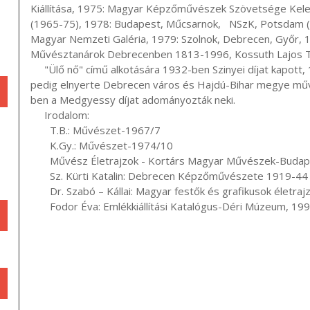
Kiállítása, 1975: Magyar Képzőművészek Szövetsége Kelet 
(1965-75), 1978: Budapest, Műcsarnok,   NSzK, Potsdam (Ma
Magyar Nemzeti Galéria, 1979: Szolnok, Debrecen, Győr, 
Művésztanárok Debrecenben 1813-1996, Kossuth Lajos T
     "Ülő nő" című alkotására 1932-ben Szinyei díjat kapott, 1950-ben Munkácsy-díjjal tüntették ki, 1967-ben 
pedig elnyerte Debrecen város és Hajdú-Bihar megye művés
ben a Medgyessy díjat adományozták neki.

     Irodalom:

       T.B.: Művészet-1967/7

       K.Gy.: Művészet-1974/10

       Művész Életrajzok - Kortárs Magyar Művészek-Budapest, 1985

       Sz. Kürti Katalin: Debrecen Képzőművészete 1919-44 között - Debrecen, 1986

       Dr. Szabó – Kállai: Magyar festők és grafikusok életrajzi lexikona - Nyíregyháza, 1997

       Fodor Éva: Emlékkiállítási Katalógus-Déri Múzeum, 19