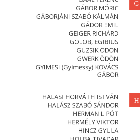
G
GÁBOR MÓRIC
GÁBORJÁNI SZABÓ KÁLMÁN
GÁDOR EMIL
GEIGER RICHÁRD
GOLOB, EGIBIUS
GUZSIK ÖDÖN
GWERK ÖDÖN
GYIMESI (Gyimessy) KOVÁCS
GÁBOR
HALASI HORVÁTH ISTVÁN
H
HALÁSZ SZABÓ SÁNDOR
HERMAN LIPÓT
HERMÉLY VIKTOR
HINCZ GYULA
HOLBA TIVADAR