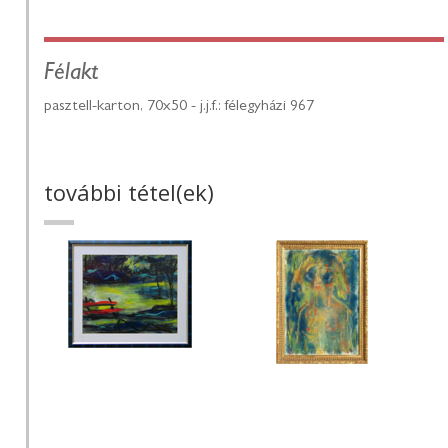
Félakt
pasztell-karton, 70x50 - j.j.f.: félegyházi 967
további tétel(ek)