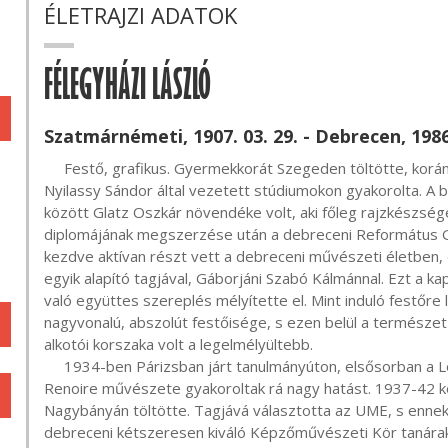
ÉLETRAJZI ADATOK
FÉLEGYHÁZI LÁSZLÓ
Szatmárnémeti, 1907. 03. 29. - Debrecen, 1986.
     Festő, grafikus. Gyermekkorát Szegeden töltötte, korán jelentkező tehetségét középiskolai évei alatt a 
Nyilassy Sándor által vezetett stúdiumokon gyakorolta. A
között Glatz Oszkár növendéke volt, aki főleg rajzkészségé
diplomájának megszerzése után a debreceni Református Gi
kezdve aktívan részt vett a debreceni művészeti életben, 
egyik alapító tagjával, Gáborjáni Szabó Kálmánnal. Ezt a ka
való együttes szereplés mélyítette el. Mint induló festőre
nagyvonalú, abszolút festőisége, s ezen belül a természet t
alkotói korszaka volt a legelmélyültebb.

     1934-ben Párizsban járt tanulmányúton, elsősorban a Louvre-ban látottak, s tapasztaltak, valamint 
Renoire művészete gyakoroltak rá nagy hatást. 1937-42 kö
Nagybányán töltötte. Tagjává választotta az UME, s ennek ki
debreceni kétszeresen kiváló Képzőművészeti Kör tanárak