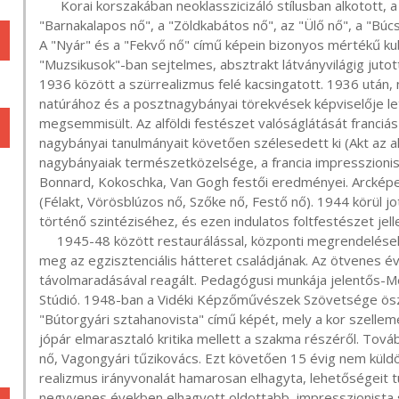
      Korai korszakában neoklasszicizáló stílusban alkotott, a Római iskola stílusjegyeit hordozzák magukon a 
"Barnakalapos nő", a "Zöldkabátos nő", az "Ülő nő", a "Búcs
A "Nyár" és a "Fekvő nő" című képein bizonyos mértékű kub
"Muzsikusok"-ban sejtelmes, absztrakt látványvilágig jutot
1936 között a szürrealizmus felé kacsingatott. 1936 után, 
natúrához és a posztnagybányai törekvések képviselője let
megsemmisült. Az alföldi festészet valóságlátását franciás k
nagybányai tanulmányait követően szélesedett ki (Akt az alm
nagybányaiak természetközelsége, a francia impresszionist
Bonnard, Kokoschka, Van Gogh festői eredményei. Arcképeke
(Félakt, Vörösblúzos nő, Szőke nő, Festő nő). 1944 körül jot
történő szintéziséhez, és ezen indulatos foltfestészet jelle
     1945-48 között restaurálással, központi megrendelésekre készített másolatok készítésével teremtette 
meg az egzisztenciális hátteret családjának. Az ötvenes éve
távolmaradásával reagált. Pedagógusi munkája jelentős-
Stúdió. 1948-ban a Vidéki Képzőművészek Szövetsége öszt
"Bútorgyári sztahanovista" című képét, mely a kor szelle
jópár elmarasztaló kritika mellett a szakma részéről. Továb
nő, Vagongyári tűzikovács. Ezt követően 15 évig nem küldött
realizmus irányvonalát hamarosan elhagyta, lehetőségeit t
negyvenes években elhagyott oldottabb, impresszionista 