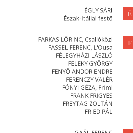
ÉGLY SÁRI
É
Észak-Itáliai festő
FARKAS LŐRINC, Csallóközi
F
FASSEL FERENC, L'Ousa
FÉLEGYHÁZI LÁSZLÓ
FELEKY GYÖRGY
FENYŐ ANDOR ENDRE
FERENCZY VALÉR
FÓNYI GÉZA, Friml
FRANK FRIGYES
FREYTAG ZOLTÁN
FRIED PÁL
GAÁL FERENC