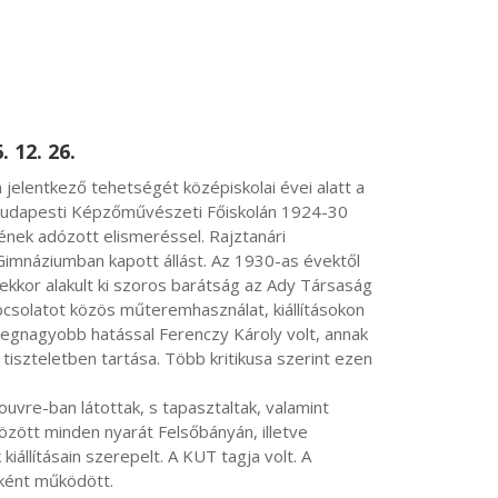
 12. 26.
 budapesti Képzőművészeti Főiskolán 1924-30 
nek adózott elismeréssel. Rajztanári 
mnáziumban kapott állást. Az 1930-as évektől 
ekkor alakult ki szoros barátság az Ady Társaság 
pcsolatot közös műteremhasználat, kiállításokon 
 legnagyobb hatással Ferenczy Károly volt, annak 
iszteletben tartása. Több kritikusa szerint ezen 
zött minden nyarát Felsőbányán, illetve 
állításain szerepelt. A KUT tagja volt. A 
ént működött.
