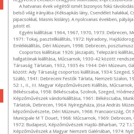
     A hatvanas évek végétől ismét bizonyos fokú távolodás észlelhető az objektív látványvilágtól, a szubjektív 
belső világ irányába (Kéksapkás lány, Csendélet halakkal, 
pipacsokkal, Masnis kislány). A nyolcvanas években, pályá
jutott el.

     Egyéni kiállításai: 1964, 1967, 1970, 1973: Debrecen, Medgyessy Terem, 1968, 1971: Balmazújváros, 
1971: Tokaj, pasztellkiállítás, 1972: Nyíradony, Hajdúdor
Emlékkiállítás, Déri Múzeum, 1998: Debrecen, posztumusz 
     Csoportos kiállításai: 1926: Jászapáti, Telepzáró kiállítás, 1928: Budapest, a Képzőművészeti Főiskola 
hallgatóinak kiállítása, Műcsarnok, 1930-42 között: rends
Társaság Tárlatain, 1932, 1935 és 1944: Déri Múzeum, Gábo
között: Ady Társaság csoportos kiállításai, 1934: Szeged, 
Szálló, 1941: Debreceni Festők Tárlata, Nemzeti Szalon, 
52: I., II., III. Magyar Képzőművészeti Kiállítás, Műcsarnok, 
Békéscsaba, 1958: Békéscsaba, Szolnok, Szeged, Hódmezőv
Képzőművészek vándorkiállítása, 1961: Békéscsaba, Munk
Tárlatok, Debrecen, 1964: Nyíregyháza, Jósa András Múze
képzőművészete, Déri Múzeum, 1968: Franciaország, Öt Magy
Municipale M T Douet, 1968: Műcsarnok, 1969: Debrecen,
1972: Budapest, Képzőművészek Hajdú-Biharban, '72 T.I.T
Képzőművészek a Magyar Nemzeti Galériában, 1974: Nyírb