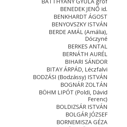
BATTHYÁNY GYULA gróf
BENEDEK JENŐ id.
BENKHARDT ÁGOST
BENYOVSZKY ISTVÁN
BERDE AMÁL (Amália),
Dóczyné
BERKES ANTAL
BERNÁTH AURÉL
BIHARI SÁNDOR
BITAY ÁRPÁD, Léczfalvi
BODZÁSI (Bodzássy) ISTVÁN
BOGNÁR ZOLTÁN
BÖHM LIPÓT (Poldi, Dávid
Ferenc)
BOLDIZSÁR ISTVÁN
BOLGÁR JÓZSEF
BORNEMISZA GÉZA