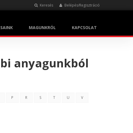
Keresés
Belépés/Regisztráció
SAINK
MAGUNKRÓL
KAPCSOLAT
bbi anyagunkból
P
R
S
T
U
V