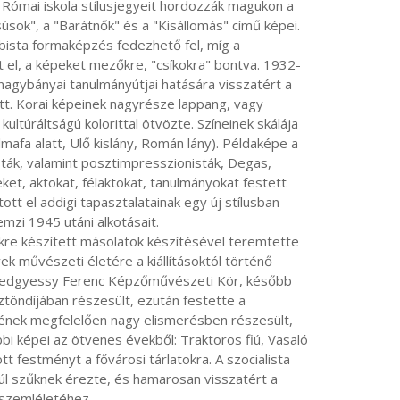
úsok", a "Barátnők" és a "Kisállomás" című képei. 
ista formaképzés fedezhető fel, míg a 
t el, a képeket mezőkre, "csíkokra" bontva. 1932-
nagybányai tanulmányútjai hatására visszatért a 
t. Korai képeinek nagyrésze lappang, vagy 
ultúráltságú kolorittal ötvözte. Színeinek skálája 
afa alatt, Ülő kislány, Román lány). Példaképe a 
ák, valamint posztimpresszionisták, Degas, 
t, aktokat, félaktokat, tanulmányokat festett 
ott el addigi tapasztalatainak egy új stílusban 
mzi 1945 utáni alkotásait.

k művészeti életére a kiállításoktól történő 
Medgyessy Ferenc Képzőművészeti Kör, később 
öndíjában részesült, ezután festette a 
mének megfelelően nagy elismerésben részesült, 
bi képei az ötvenes évekből: Traktoros fiú, Vasaló 
 festményt a fővárosi tárlatokra. A szocialista 
úl szűknek érezte, és hamarosan visszatért a 
szemléletéhez.
