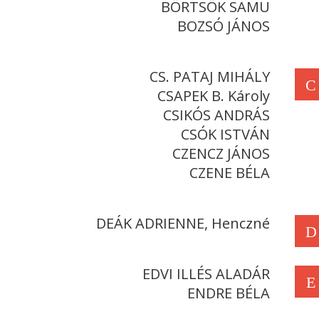
BÖRTSÖK SAMU
BOZSÓ JÁNOS
CS. PATAJ MIHÁLY
C
CSAPEK B. Károly
CSIKÓS ANDRÁS
CSÓK ISTVÁN
CZENCZ JÁNOS
CZENE BÉLA
DEÁK ADRIENNE, Henczné
D
EDVI ILLÉS ALADÁR
E
ENDRE BÉLA