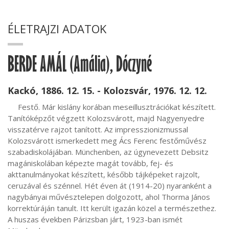
ÉLETRAJZI ADATOK
BERDE AMÁL (Amália), Dóczyné
Kackó, 1886. 12. 15. - Kolozsvár, 1976. 12. 12.
     Festő. Már kislány korában meseillusztrációkat készített. 
Tanítóképzőt végzett Kolozsvárott, majd Nagyenyedre 
visszatérve rajzot tanított. Az impresszionizmussal 
Kolozsvárott ismerkedett meg Ács Ferenc festőművész 
szabadiskolájában. Münchenben, az úgynevezett Debsitz 
magániskolában képezte magát tovább, fej- és 
akttanulmányokat készített, később tájképeket rajzolt, 
ceruzával és szénnel. Hét éven át (1914-20) nyaranként a 
nagybányai művésztelepen dolgozott, ahol Thorma János 
korrektúráján tanult. Itt került igazán közel a természethez. 
A huszas években Párizsban járt, 1923-ban ismét 