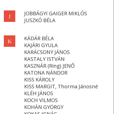
JOBBÁGYI GAIGER MIKLÓS
J
JUSZKÓ BÉLA
KÁDÁR BÉLA
K
KAJÁRI GYULA
KARÁCSONY JÁNOS
KASTALY ISTVÁN
KASZNÁR (Ring) JENŐ
KATONA NÁNDOR
KISS KÁROLY
KISS MARGIT, Thorma Jánosné
KLÉH JÁNOS
KOCH VILMOS
KOHÁN GYÖRGY
KOKAS IGNÁC