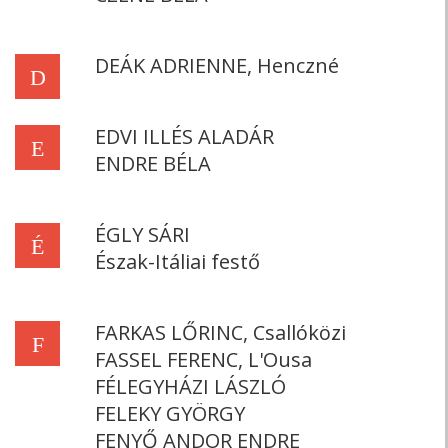
DEÁK ADRIENNE, Henczné
D
EDVI ILLÉS ALADÁR
E
ENDRE BÉLA
ÉGLY SÁRI
É
Észak-Itáliai festő
FARKAS LŐRINC, Csallóközi
F
FASSEL FERENC, L'Ousa
FÉLEGYHÁZI LÁSZLÓ
FELEKY GYÖRGY
FENYŐ ANDOR ENDRE