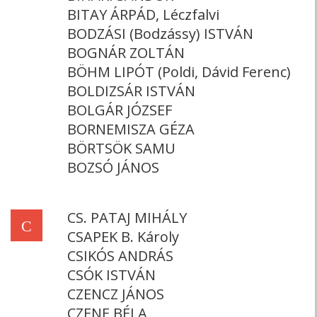
BITAY ÁRPÁD, Léczfalvi
BODZÁSI (Bodzássy) ISTVÁN
BOGNÁR ZOLTÁN
BÖHM LIPÓT (Poldi, Dávid Ferenc)
BOLDIZSÁR ISTVÁN
BOLGÁR JÓZSEF
BORNEMISZA GÉZA
BÖRTSÖK SAMU
BOZSÓ JÁNOS
CS. PATAJ MIHÁLY
C
CSAPEK B. Károly
CSIKÓS ANDRÁS
CSÓK ISTVÁN
CZENCZ JÁNOS
CZENE BÉLA