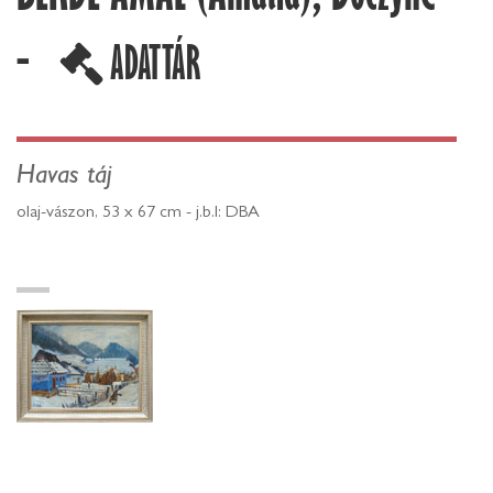
-
ADATTÁR
Havas táj
olaj-vászon, 53 x 67 cm - j.b.l: DBA