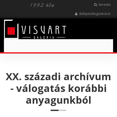
Keresés
Belépés/Regisztráció
Toggle
navigation
XX. századi archívum
- válogatás korábbi
anyagunkból