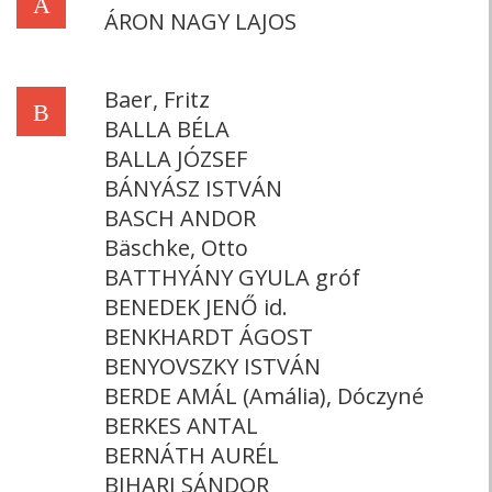
Á
ÁRON NAGY LAJOS
Baer, Fritz
B
BALLA BÉLA
BALLA JÓZSEF
BÁNYÁSZ ISTVÁN
BASCH ANDOR
Bäschke, Otto
BATTHYÁNY GYULA gróf
BENEDEK JENŐ id.
BENKHARDT ÁGOST
BENYOVSZKY ISTVÁN
BERDE AMÁL (Amália), Dóczyné
BERKES ANTAL
BERNÁTH AURÉL
BIHARI SÁNDOR