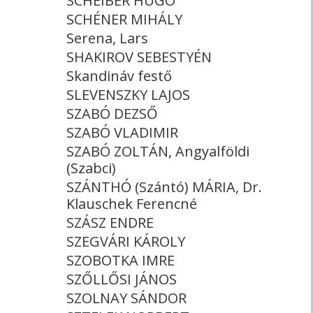
SCHEIBER HUGÓ
SCHÉNER MIHÁLY
Serena, Lars
SHAKIROV SEBESTYÉN
Skandináv festő
SLEVENSZKY LAJOS
SZABÓ DEZSŐ
SZABÓ VLADIMIR
SZABÓ ZOLTÁN, Angyalföldi
(Szabci)
SZÁNTHÓ (Szántó) MÁRIA, Dr.
Klauschek Ferencné
SZÁSZ ENDRE
SZEGVÁRI KÁROLY
SZOBOTKA IMRE
SZŐLLŐSI JÁNOS
SZOLNAY SÁNDOR