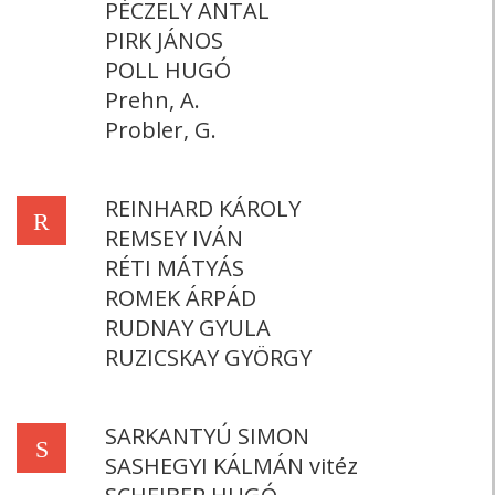
PÉCZELY ANTAL
PIRK JÁNOS
POLL HUGÓ
Prehn, A.
Probler, G.
REINHARD KÁROLY
R
REMSEY IVÁN
RÉTI MÁTYÁS
ROMEK ÁRPÁD
RUDNAY GYULA
RUZICSKAY GYÖRGY
SARKANTYÚ SIMON
S
SASHEGYI KÁLMÁN vitéz