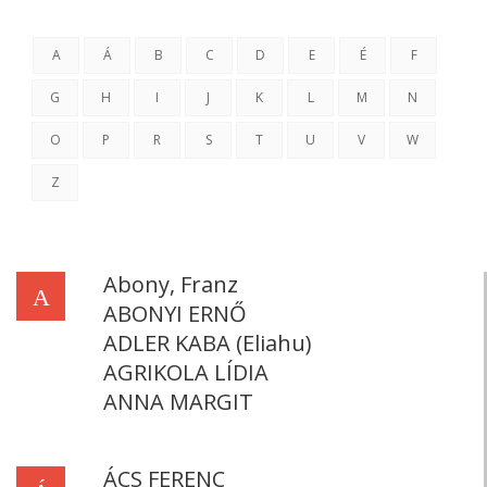
A
Á
B
C
D
E
É
F
G
H
I
J
K
L
M
N
O
P
R
S
T
U
V
W
Z
Abony, Franz
A
ABONYI ERNŐ
ADLER KABA (Eliahu)
AGRIKOLA LÍDIA
ANNA MARGIT
ÁCS FERENC