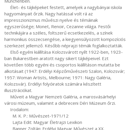
Münchenben.

     Élet- és tájképeket festett, amelyek a nagybányai iskola 
hagyományait őrzik. Nagy hatással volt rá az 
impresszionizmus művészi nyelve és témáinak 
egyszerűsége; Monet, Renoir, Cezanne világa. Festői 
technikájára a széles, foltszerű ecsetkezelés, a színek 
harmonikus összecsengése, a kiegyensúlyozott kompozíciós 
szerkezet jellemző. Később néprajzi témák foglalkoztatták.

     Első egyéni kiállítása Kolozsvárott nyílt 1922-ben, 1923-
ban Bukarestben aratott nagy sikert tájképeivel. Ezt  
követően több egyéni és csoportos kiállításon mutatta be 
alkotásait (1947: Erdélyi Képzőművészeti Szalon, Kolozsvár; 
1957: Woman Artists, Melbourne; 1971: Nagy Galéria, 
Kolozsvár). Erdélyi folyóiratok számára készített 
illusztrációkat.

     Műveit a Magyar Nemzeti Galéria, a marosvásárhelyi 
városi múzeum, valamint a debreceni Déri Múzeum őrzi.

     Irodalom:

       M. K. P.: Művészet-1971/12

       Lajta Edit: Magyar Életrajzi Lexikon

       Banner Zoltán: Erdélyi Magyar Művészet a XX. 