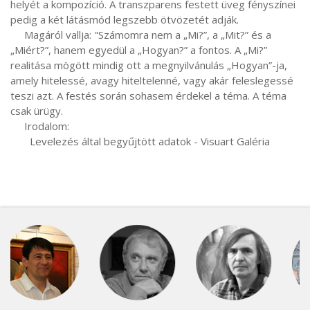
helyét a kompozíció. A transzparens festett üveg fényszínei 
pedig a két látásmód legszebb ötvözetét adják.

     Magáról vallja: "Számomra nem a „Mi?”, a „Mit?” és a 
„Miért?”, hanem egyedül a „Hogyan?” a fontos. A „Mi?” 
realitása mögött mindig ott a megnyilvánulás „Hogyan”-ja, 
amely hitelessé, avagy hiteltelenné, vagy akár feleslegessé 
teszi azt. A festés során sohasem érdekel a téma. A téma 
csak ürügy.

     Irodalom:

       Levelezés által begyűjtött adatok - Visuart Galéria