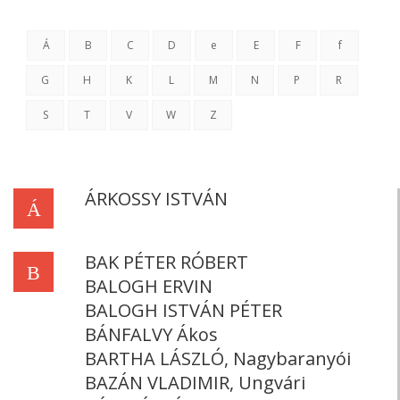
Á
B
C
D
e
E
F
f
G
H
K
L
M
N
P
R
S
T
V
W
Z
ÁRKOSSY ISTVÁN
Á
BAK PÉTER RÓBERT
B
BALOGH ERVIN
BALOGH ISTVÁN PÉTER
BÁNFALVY Ákos
BARTHA LÁSZLÓ, Nagybaranyói
BAZÁN VLADIMIR, Ungvári