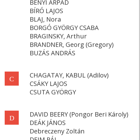
BÉNYI ÁRPÁD
BÍRÓ LAJOS
BLAJ, Nora
BORGÓ GYÖRGY CSABA
BRAGINSKY, Arthur
BRANDNER, Georg (Gregory)
BUZÁS ANDRÁS
CHAGATAY, KABUL (Adilov)
C
CSÁKY LAJOS
CSUTA GYÖRGY
DAVID BEERY (Pongor Beri Károly)
D
DEÁK JÁNOS
Debreczeny Zoltán
DEIM PÁL