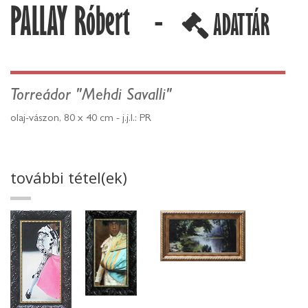
PALLAY Róbert -
ADATTÁR
Torreádor "Mehdi Savalli"
olaj-vászon, 80 x 40 cm - j.j.l.: PR
további tétel(ek)