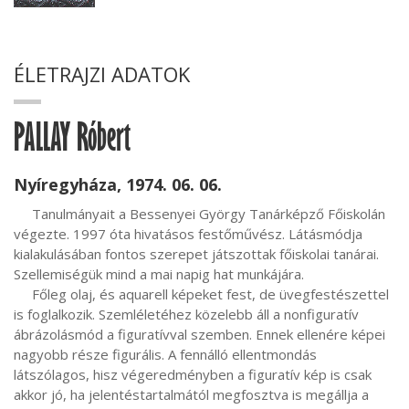
ÉLETRAJZI ADATOK
PALLAY Róbert
Nyíregyháza, 1974. 06. 06.
     Tanulmányait a Bessenyei György Tanárképző Főiskolán 
végezte. 1997 óta hivatásos festőművész. Látásmódja 
kialakulásában fontos szerepet játszottak főiskolai tanárai. 
Szellemiségük mind a mai napig hat munkájára.

     Főleg olaj, és aquarell képeket fest, de üvegfestészettel 
is foglalkozik. Szemléletéhez közelebb áll a nonfiguratív 
ábrázolásmód a figuratívval szemben. Ennek ellenére képei 
nagyobb része figurális. A fennálló ellentmondás 
látszólagos, hisz végeredményben a figuratív kép is csak 
akkor jó, ha jelentéstartalmától megfosztva is megállja a 