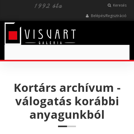
Keresés
Belépés/Regisztráció
Toggle
navigation
Kortárs archívum -
válogatás korábbi
anyagunkból