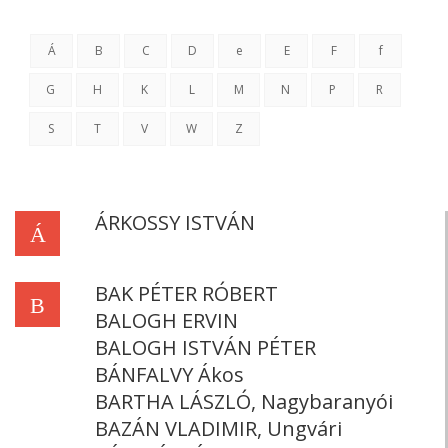
Á
B
C
D
e
E
F
f
G
H
K
L
M
N
P
R
S
T
V
W
Z
ÁRKOSSY ISTVÁN
Á
BAK PÉTER RÓBERT
B
BALOGH ERVIN
BALOGH ISTVÁN PÉTER
BÁNFALVY Ákos
BARTHA LÁSZLÓ, Nagybaranyói
BAZÁN VLADIMIR, Ungvári