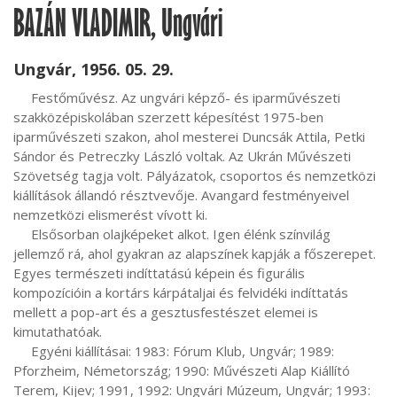
BAZÁN VLADIMIR, Ungvári
Ungvár, 1956. 05. 29.
     Festőművész. Az ungvári képző- és iparművészeti 
szakközépiskolában szerzett képesítést 1975-ben 
iparművészeti szakon, ahol mesterei Duncsák Attila, Petki 
Sándor és Petreczky László voltak. Az Ukrán Művészeti 
Szövetség tagja volt. Pályázatok, csoportos és nemzetközi 
kiállítások állandó résztvevője. Avangard festményeivel 
nemzetközi elismerést vívott ki.

     Elsősorban olajképeket alkot. Igen élénk színvilág 
jellemző rá, ahol gyakran az alapszínek kapják a főszerepet. 
Egyes természeti indíttatású képein és figurális 
kompozícióin a kortárs kárpátaljai és felvidéki indíttatás 
mellett a pop-art és a gesztusfestészet elemei is 
kimutathatóak.

     Egyéni kiállításai: 1983: Fórum Klub, Ungvár; 1989: 
Pforzheim, Németország; 1990: Művészeti Alap Kiállító 
Terem, Kijev; 1991, 1992: Ungvári Múzeum, Ungvár; 1993: 