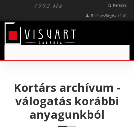
Keresés
Belépés/Regisztráció
Toggle
navigation
Kortárs archívum -
válogatás korábbi
anyagunkból