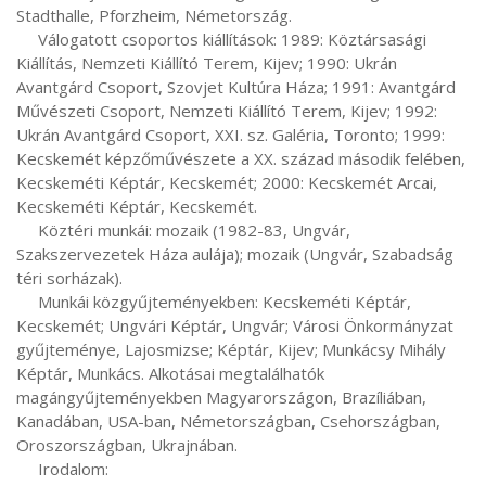
Stadthalle, Pforzheim, Németország.

     Válogatott csoportos kiállítások: 1989: Köztársasági 
Kiállítás, Nemzeti Kiállító Terem, Kijev; 1990: Ukrán 
Avantgárd Csoport, Szovjet Kultúra Háza; 1991: Avantgárd 
Művészeti Csoport, Nemzeti Kiállító Terem, Kijev; 1992: 
Ukrán Avantgárd Csoport, XXI. sz. Galéria, Toronto; 1999: 
Kecskemét képzőművészete a XX. század második felében, 
Kecskeméti Képtár, Kecskemét; 2000: Kecskemét Arcai, 
Kecskeméti Képtár, Kecskemét.

     Köztéri munkái: mozaik (1982-83, Ungvár, 
Szakszervezetek Háza aulája); mozaik (Ungvár, Szabadság 
téri sorházak).

     Munkái közgyűjteményekben: Kecskeméti Képtár, 
Kecskemét; Ungvári Képtár, Ungvár; Városi Önkormányzat 
gyűjteménye, Lajosmizse; Képtár, Kijev; Munkácsy Mihály 
Képtár, Munkács. Alkotásai megtalálhatók 
magángyűjteményekben Magyarországon, Brazíliában, 
Kanadában, USA-ban, Németországban, Csehországban, 
Oroszországban, Ukrajnában.

     Irodalom:
