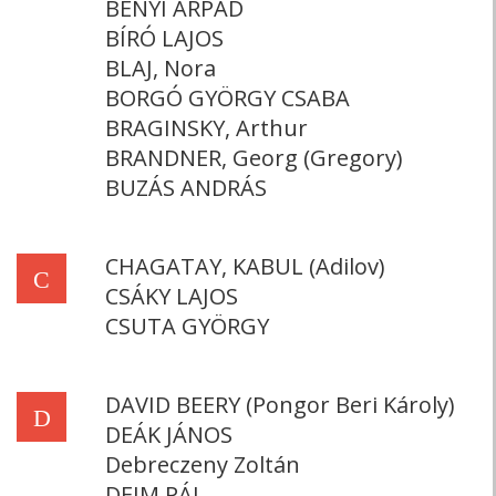
BÉNYI ÁRPÁD
BÍRÓ LAJOS
BLAJ, Nora
BORGÓ GYÖRGY CSABA
BRAGINSKY, Arthur
BRANDNER, Georg (Gregory)
BUZÁS ANDRÁS
CHAGATAY, KABUL (Adilov)
C
CSÁKY LAJOS
CSUTA GYÖRGY
DAVID BEERY (Pongor Beri Károly)
D
DEÁK JÁNOS
Debreczeny Zoltán
DEIM PÁL