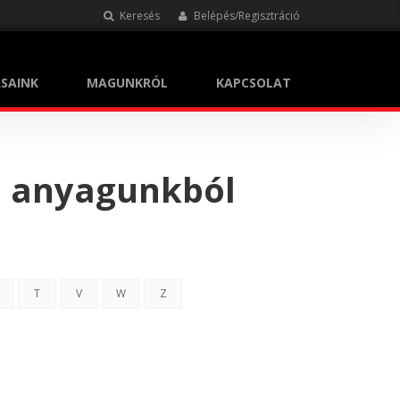
Keresés
Belépés/Regisztráció
SAINK
MAGUNKRÓL
KAPCSOLAT
i anyagunkból
T
V
W
Z