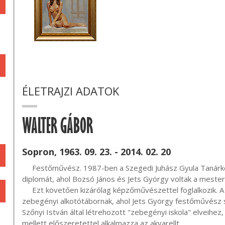
ÉLETRAJZI ADATOK
WALTER GÁBOR
Sopron, 1963. 09. 23. - 2014. 02. 20
     Festőművész. 1987-ben a Szegedi Juhász Gyula Tanárképző Főiskolán rajz-földrajz szakon szerzett 
diplomát, ahol Bozsó János és Jets György voltak a mester
     Ezt követően kizárólag képzőművészettel foglalkozik. A nyolcvanas évek óta rendszeres résztvevője a 
zebegényi alkotótábornak, ahol Jets György festőművész sze
Szőnyi István által létrehozott "zebegényi iskola" elveihez,
mellett előszeretettel alkalmazza az akvarellt.
