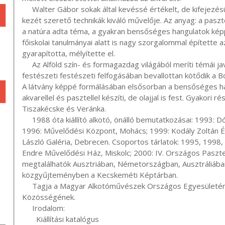
     Walter Gábor sokak által kevéssé értékelt, de kifejezésükben igen festői, használatukban az alkotó biztos 
kezét szerető technikák kiváló művelője. Az anyag: a pasztel
a natúra adta téma, a gyakran bensőséges hangulatok képpé
főiskolai tanulmányai alatt is nagy szorgalommal építette
gyarapította, mélyítette el. 

     Az Alföld szín- és formagazdag világából meríti témái javarészét. Fő témája a magyar táj, melynek 
festészeti festészeti felfogásában bevallottan kötődik a Boz
A látvány képpé formálásában elsősorban a bensőséges hang
akvarellel és pasztellel készíti, de olajjal is fest. Gyakori 
Tiszakécske és Veránka.

     1988 óta kiállító alkotó, önálló bemutatkozásai: 1993: Dózsa György Művelődési Ház, Kecskemét; 1994, 
1996: Művelődési Központ, Mohács; 1999: Kodály Zoltán É
László Galéria, Debrecen. Csoportos tárlatok: 1995, 1998, 
Endre Művelődési Ház, Miskolc; 2000: IV. Országos Paszt
megtalálhatók Ausztriában, Németországban, Ausztráliába
közgyűjteményben a Kecskeméti Képtárban.

     Tagja a Magyar Alkotóművészek Országos Egyesületének és a Kecskeméti Képzőművészek 
Közösségének.

     Irodalom:

       Kiállítási katalógus
