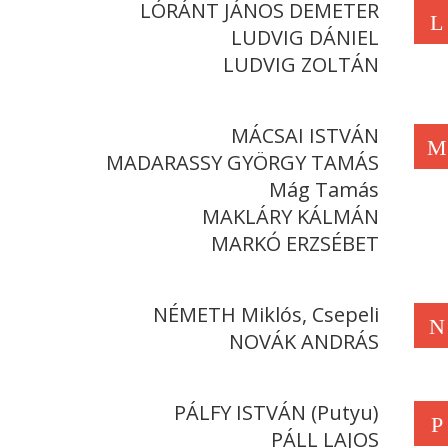
LÓRÁNT JÁNOS DEMETER
L
LUDVIG DÁNIEL
LUDVIG ZOLTÁN
MÁCSAI ISTVÁN
M
MADARASSY GYÖRGY TAMÁS
Mág Tamás
MAKLÁRY KÁLMÁN
MARKÓ ERZSÉBET
NÉMETH Miklós, Csepeli
N
NOVÁK ANDRÁS
PÁLFY ISTVÁN (Putyu)
P
PÁLL LAJOS