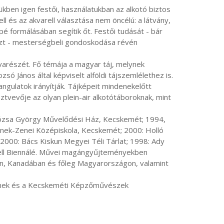
l és az akvarell választása nem öncélú: a látvány, 
 formálásában segítik őt. Festői tudását - bár 
 azt - mesterségbeli gondoskodása révén 
só János által képviselt alföldi tájszemlélethez is. 
ulatok irányítják. Tájképeit mindenekelőtt 
résztvevője az olyan plein-air alkotótáboroknak, mint 
nek-Zenei Középiskola, Kecskemét; 2000: Holló 
2000: Bács Kiskun Megyei Téli Tárlat; 1998: Ady 
ell Biennálé. Művei magángyűjteményekben 
n, Kanadában és főleg Magyarországon, valamint 