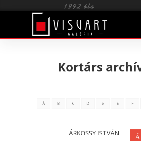
Toggle
navigat
Kortárs arch
Á
B
C
D
e
E
F
ÁRKOSSY ISTVÁN
Á