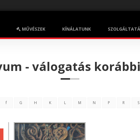
MŰVÉSZEK
KÍNÁLATUNK
SZOLGÁLTATÁ
ion
ívum - válogatás korább
f
G
H
K
L
M
N
P
R
S