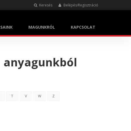
Keresés
Belépés/Regisztráció
SAINK
MAGUNKRÓL
KAPCSOLAT
i anyagunkból
T
V
W
Z