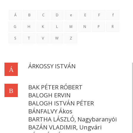
Á
B
C
D
e
E
F
f
G
H
K
L
M
N
P
R
S
T
V
W
Z
ÁRKOSSY ISTVÁN
Á
BAK PÉTER RÓBERT
B
BALOGH ERVIN
BALOGH ISTVÁN PÉTER
BÁNFALVY Ákos
BARTHA LÁSZLÓ, Nagybaranyói
BAZÁN VLADIMIR, Ungvári