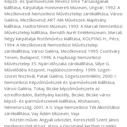
Képző- és Iparművészek Révész Imre Társaságának 
kiállítása, Kárpátaljai Honismereti Múzeum, Ungvár; 1992: A 
Mezőkövesdi Nemzetközi Művésztelep zárókiállítása, Városi 
Galéria, Mezőkövesd; ART-MA Művészeti Alapítvány 
kiállítása, Hadtörténeti Múzeum; 1993: A Marcali Nemzetközi 
Művésztelep kiállítása, Bernáth Aurél Emlékmúzeum, Marcali; 
Négy kárpátaljai festőművész kiállítása, KOLPING H., Pécs; 
1994: A Mezőkövesdi Nemzetközi Művésztelep 
zárókiállítása, Városi Galéria, Mezőkövesd; 1995: Csontváry 
Terem, Budapest; 1998: A Hajdúsági Nemzetközi 
Művésztelep 35. Nyári időszaka zárókiállítása, Sillye G. 
Művelődési Központ, Hajdúböszörmény; 1999: Sziget-
szüret fesztivál, Patak Galéria, Szigetszentmiklós; 2000: I. 
Nemzetközi Képzőművészek és Iparművészek kiállítása, 
Városi Galéria, Tokaj; Bicske képzőművészete az 
ezredfordulón, Batthyány kastély, Bicske; Bicske város 
képző- és iparművészeinek kiállítása, Altshausen, 
Németország; 2001: A II. Vajai Nemzetközi Téli Alkotótábor 
zárókiállítása, Vay Ádám Múzeum, Vaja.

     Köztéri művei: Angyali üdvözlet, Keresztelő Szent János 
megkereszteli Jézust, Jézus a Gecsmáné kertben (szekkó, 