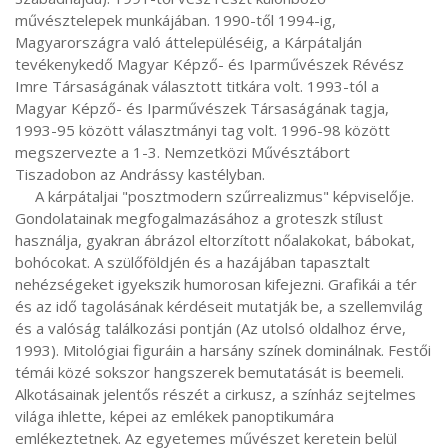
művésztelepek munkájában. 1990-től 1994-ig, 
Magyarországra való áttelepüléséig, a Kárpátalján 
tevékenykedő Magyar Képző- és Iparművészek Révész 
Imre Társaságának választott titkára volt. 1993-tól a 
Magyar Képző- és Iparművészek Társaságának tagja, 
1993-95 között választmányi tag volt. 1996-98 között 
megszervezte a 1-3. Nemzetközi Művésztábort 
Tiszadobon az Andrássy kastélyban.

     A kárpátaljai "posztmodern szűrrealizmus" képviselője. 
Gondolatainak megfogalmazásához a groteszk stílust 
használja, gyakran ábrázol eltorzított nőalakokat, bábokat, 
bohócokat. A szülőföldjén és a hazájában tapasztalt 
nehézségeket igyekszik humorosan kifejezni. Grafikái a tér 
és az idő tagolásának kérdéseit mutatják be, a szellemvilág 
és a valóság találkozási pontján (Az utolsó oldalhoz érve, 
1993). Mitológiai figuráin a harsány színek dominálnak. Festői 
témái közé sokszor hangszerek bemutatását is beemeli. 
Alkotásainak jelentős részét a cirkusz, a színház sejtelmes 
világa ihlette, képei az emlékek panoptikumára 
emlékeztetnek. Az egyetemes művészet keretein belül 