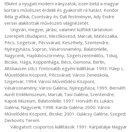
főként a nyugati modern irányzatok, ezen belül a magyar 
kortárs művészet érdekli és gyakorolt rá hatást. Kondor 
Béla grafikái, Csontváry és Dali festményei, Ady Endre 
versei alakították művészeti világnézetét.

     Ungvári, megyei, járási, valamint külföldi tárlatokon 
szerepelt (Budapest, Mezőkövesd, Marcali, Mátészalka, 
Pécs, Szigetvár, Pécsvárad, Keszthely, Szentendre, 
Nyíregyháza, Sopron, Vásárosnamény, Balatonlelle, 
Nagycenk, Hajdúböszörmény, Szigetszentmiklós, Tokaj, 
Bicske, Hága, Koppenhága, Bécs, Gemona, Berlin, 
Altshausen stb.). Fontosabb egyéni kiállításai: 1993: Fülep L. 
Művelődési Központ, Pécsvárad; Városi Zeneiskola, 
Szigetvár; 1994: Városi Művelődési Központ, 
Vásárosnamény; Városi Galéria, Nyíregyháza; 1995: Bernáth 
Aurél Emlékmúzeum, Marcali; Tasi Galéria, Szentendre; 
Kapoli Múzeum, Balatonlelle; 1997: Horváth és Lukács 
Galéria, Nagycenk; 1998: Karda Galéria; 2000: Városi 
Művelődési Központ, Bicske; 2001: Gulácsy Galéria, Szeged; 
Derkovits Terem.

     Válogatott csoportos kiállítások: 1991: Kárpátaljai Magyar 