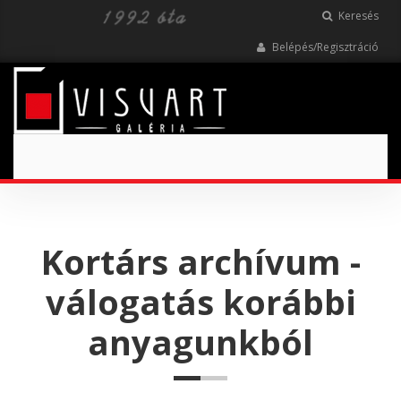
Keresés
Belépés/Regisztráció
Toggle
navigation
Kortárs archívum -
válogatás korábbi
anyagunkból