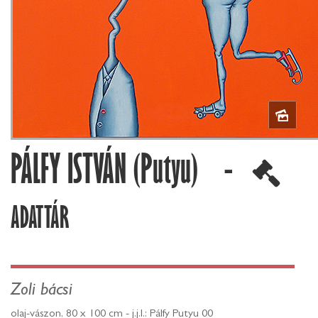
PÁLFY ISTVÁN (Putyu) -
ADATTÁR
Zoli bácsi
olaj-vászon, 80 x 100 cm - j.j.l.: Pálfy Putyu 00