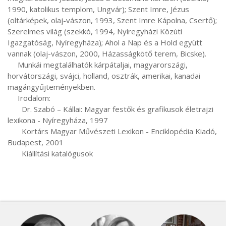
1990, katolikus templom, Ungvár); Szent Imre, Jézus 
(oltárképek, olaj-vászon, 1993, Szent Imre Kápolna, Csertő); 
Szerelmes világ (szekkó, 1994, Nyíregyházi Közúti 
Igazgatóság, Nyíregyháza); Ahol a Nap és a Hold együtt 
vannak (olaj-vászon, 2000, Házasságkötő terem, Bicske).

     Munkái megtalálhatók kárpátaljai, magyarországi, 
horvátországi, svájci, holland, osztrák, amerikai, kanadai 
magángyűjteményekben.

     Irodalom:

       Dr. Szabó – Kállai: Magyar festők és grafikusok életrajzi 
lexikona - Nyíregyháza, 1997

       Kortárs Magyar Művészeti Lexikon - Enciklopédia Kiadó, 
Budapest, 2001

       Kiállítási katalógusok