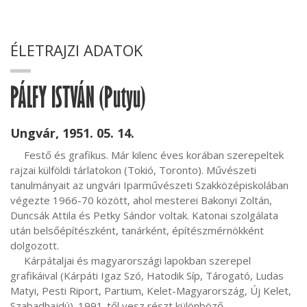
ÉLETRAJZI ADATOK
PÁLFY ISTVÁN (Putyu)
Ungvár, 1951. 05. 14.
     Festő és grafikus. Már kilenc éves korában szerepeltek 
rajzai külföldi tárlatokon (Tokió, Toronto). Művészeti 
tanulmányait az ungvári Iparművészeti Szakközépiskolában 
végezte 1966-70 között, ahol mesterei Bakonyi Zoltán, 
Duncsák Attila és Petky Sándor voltak. Katonai szolgálata 
után belsőépítészként, tanárként, építészmérnökként 
dolgozott.

     Kárpátaljai és magyarországi lapokban szerepel 
grafikáival (Kárpáti Igaz Szó, Hatodik Síp, Tárogató, Ludas 
Matyi, Pesti Riport, Partium, Kelet-Magyarország, Új Kelet, 
Szabadhajdú). 1991-től vesz részt különböző 