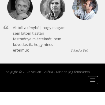
Abból a tényből, hogy magam
sem látom tisztán
festményeim értelmét, nem
következik, hogy nincs
értelmük.
Salvador Dali
Copyright © 2026 Visuart Galéria - Minden jog fenntartva
Toggle
navigat