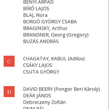
BÉNYI ÁRPÁD
BÍRÓ LAJOS
BLAJ, Nora
BORGÓ GYÖRGY CSABA
BRAGINSKY, Arthur
BRANDNER, Georg (Gregory)
BUZÁS ANDRÁS
CHAGATAY, KABUL (Adilov)
C
CSÁKY LAJOS
CSUTA GYÖRGY
DAVID BEERY (Pongor Beri Károly)
D
DEÁK JÁNOS
Debreczeny Zoltán
DEIM PÁL