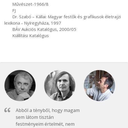
       Művészet-1966/8

       FJ

       Dr. Szabó – Kállai: Magyar festők és grafikusok életrajzi 
lexikona - Nyíregyháza, 1997

       BÁV Aukciós Katalógus, 2000/05

       Kiállítási Katalógus
Abból a tényből, hogy magam
sem látom tisztán
festményeim értelmét, nem