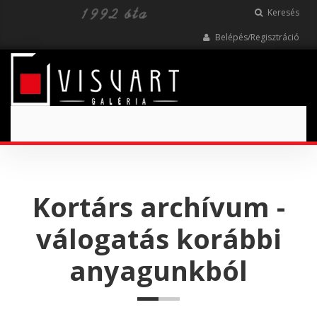
Keresés
Belépés/Regisztráció
Toggle
navigation
Kortárs archívum -
válogatás korábbi
anyagunkból