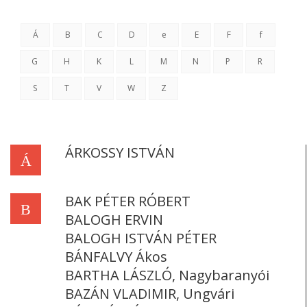
Á
B
C
D
e
E
F
f
G
H
K
L
M
N
P
R
S
T
V
W
Z
ÁRKOSSY ISTVÁN
Á
BAK PÉTER RÓBERT
B
BALOGH ERVIN
BALOGH ISTVÁN PÉTER
BÁNFALVY Ákos
BARTHA LÁSZLÓ, Nagybaranyói
BAZÁN VLADIMIR, Ungvári