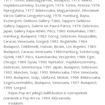
Hajdúböszörmény, Esztergom; 1974: Torino, Firenze; 1976: 
Nyíregyháza; 1977: Békéscsaba, Magyarnándor, Wloclawek 
Városi Galéria-Lengyelország; 1978: Hamburg, Bajna, 
Esztergom, Gekkoso Gallery-Tokió, Sapporo Gekkoso 
Gallery-Sapporo, Galerie sin Paora-Párizs; 1979: Debrecen, 
Japán, Gallery Kapa-Athén, Pécs; 1980: Kiskunhalas; 1981: 
Hamburg, Budapest; 1982: Dorog, Debrecen, Kisújszállás, 
Caracas-Venezuela, Szeged; 1983: Boglárlelle; 1984: 
Budapest, Celldömölk, Hatvan, Bicske, Los Angeles; 1985: 
Budapest, Caracas-Venezuela; 1986:Hamburg, Svédország, 
Gyönk; 1987: Pécs, Kazincbarcika, Veszprém; 1988: Eger, 
Chicago; 1989: Gyula; 1990: Nyírbátor, Hajdúböszörmény, 
Debrecen, Simontornya; 1991: Japán, Budapest, Debrecen; 
1992: München, Svájc; 1993: Békéscsaba; 1994: Venezuela; 
1995: Budapest, Svájc, Lilafüred, Miskolc; 1996: Békéscsaba, 
Szigetszentmiklós, Budapest, Venezuela; 1997: Budapest; 
1999: Szeged.

     Képei Pop Art jellegű kiállításokon is szerepelnek 
(Variációk a Pop Art-ra, 1994. Műcsarnok).

     Irodalom:
