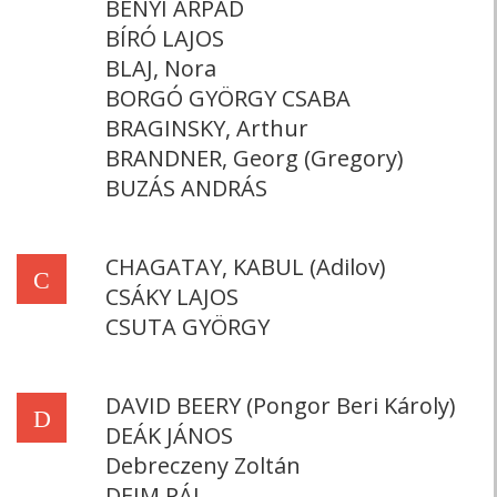
BÉNYI ÁRPÁD
BÍRÓ LAJOS
BLAJ, Nora
BORGÓ GYÖRGY CSABA
BRAGINSKY, Arthur
BRANDNER, Georg (Gregory)
BUZÁS ANDRÁS
CHAGATAY, KABUL (Adilov)
C
CSÁKY LAJOS
CSUTA GYÖRGY
DAVID BEERY (Pongor Beri Károly)
D
DEÁK JÁNOS
Debreczeny Zoltán
DEIM PÁL