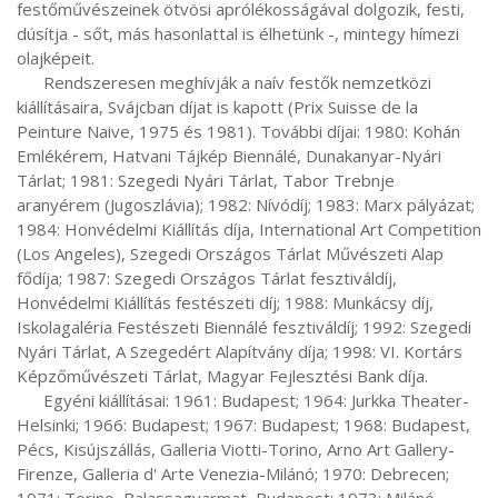
festőművészeinek ötvösi aprólékosságával dolgozik, festi, 
dúsítja - sőt, más hasonlattal is élhetünk -, mintegy hímezi 
olajképeit.

      Rendszeresen meghívják a naív festők nemzetközi 
kiállításaira, Svájcban díjat is kapott (Prix Suisse de la 
Peinture Naive, 1975 és 1981). További díjai: 1980: Kohán 
Emlékérem, Hatvani Tájkép Biennálé, Dunakanyar-Nyári 
Tárlat; 1981: Szegedi Nyári Tárlat, Tabor Trebnje 
aranyérem (Jugoszlávia); 1982: Nívódíj; 1983: Marx pályázat; 
1984: Honvédelmi Kiállítás díja, International Art Competition 
(Los Angeles), Szegedi Országos Tárlat Művészeti Alap 
fődíja; 1987: Szegedi Országos Tárlat fesztiváldíj, 
Honvédelmi Kiállítás festészeti díj; 1988: Munkácsy díj, 
Iskolagaléria Festészeti Biennálé fesztiváldíj; 1992: Szegedi 
Nyári Tárlat, A Szegedért Alapítvány díja; 1998: VI. Kortárs 
Képzőművészeti Tárlat, Magyar Fejlesztési Bank díja.

      Egyéni kiállításai: 1961: Budapest; 1964: Jurkka Theater-
Helsinki; 1966: Budapest; 1967: Budapest; 1968: Budapest, 
Pécs, Kisújszállás, Galleria Viotti-Torino, Arno Art Gallery-
Firenze, Galleria d' Arte Venezia-Milánó; 1970: Debrecen; 
1971: Torino, Balassagyarmat, Budapest; 1973: Milánó, 