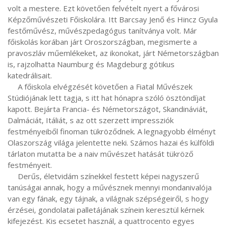
volt a mestere. Ezt követően felvételt nyert a fővárosi 
Képzőművészeti Főiskolára. Itt Barcsay Jenő és Hincz Gyula 
festőművész, művészpedagógus tanítványa volt. Már 
főiskolás korában járt Oroszországban, megismerte a 
pravoszláv műemlékeket, az ikonokat, járt Németországban 
is, rajzolhatta Naumburg és Magdeburg gótikus 
katedrálisait.

     A főiskola elvégzését követően a Fiatal Művészek 
Stúdiójának lett tagja, s itt hat hónapra szóló ösztöndíjat 
kapott. Bejárta Francia- és Németországot, Skandináviát, 
Dalmáciát, Itáliát, s az ott szerzett impressziók 
festményeiből finoman tükröződnek. A legnagyobb élményt 
Olaszország világa jelentette neki. Számos hazai és külföldi 
tárlaton mutatta be a naiv művészet hatását tükröző 
festményeit.

     Derűs, életvidám színekkel festett képei nagyszerű 
tanúságai annak, hogy a művésznek mennyi mondanivalója 
van egy fának, egy tájnak, a világnak szépségeiről, s hogy 
érzései, gondolatai palletájának színein keresztül kérnek 
kifejezést. Kis ecsetet használ, a quattrocento egyes 