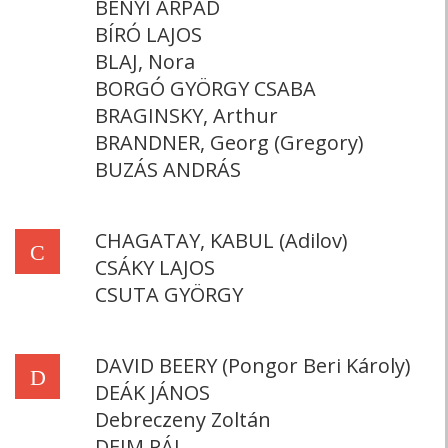
BÉNYI ÁRPÁD
BÍRÓ LAJOS
BLAJ, Nora
BORGÓ GYÖRGY CSABA
BRAGINSKY, Arthur
BRANDNER, Georg (Gregory)
BUZÁS ANDRÁS
CHAGATAY, KABUL (Adilov)
C
CSÁKY LAJOS
CSUTA GYÖRGY
DAVID BEERY (Pongor Beri Károly)
D
DEÁK JÁNOS
Debreczeny Zoltán
DEIM PÁL