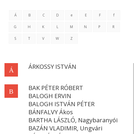
Á
B
C
D
e
E
F
f
G
H
K
L
M
N
P
R
S
T
V
W
Z
ÁRKOSSY ISTVÁN
Á
BAK PÉTER RÓBERT
B
BALOGH ERVIN
BALOGH ISTVÁN PÉTER
BÁNFALVY Ákos
BARTHA LÁSZLÓ, Nagybaranyói
BAZÁN VLADIMIR, Ungvári