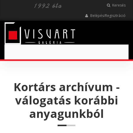
Keresés
Belépés/Regisztráció
Toggle
navigation
Kortárs archívum -
válogatás korábbi
anyagunkból