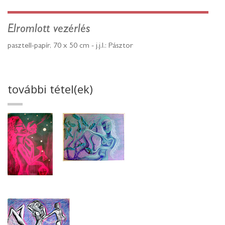
Elromlott vezérlés
pasztell-papír, 70 x 50 cm - j.j.l.: Pásztor
további tétel(ek)