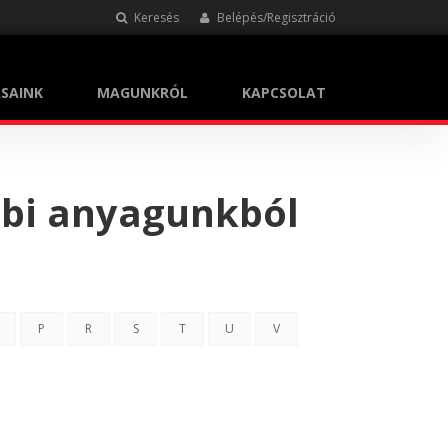
Keresés
Belépés/Regisztráció
SAINK
MAGUNKRÓL
KAPCSOLAT
bbi anyagunkból
P
R
S
T
U
V