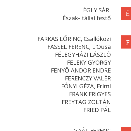
ÉGLY SÁRI
É
Észak-Itáliai festő
FARKAS LŐRINC, Csallóközi
F
FASSEL FERENC, L'Ousa
FÉLEGYHÁZI LÁSZLÓ
FELEKY GYÖRGY
FENYŐ ANDOR ENDRE
FERENCZY VALÉR
FÓNYI GÉZA, Friml
FRANK FRIGYES
FREYTAG ZOLTÁN
FRIED PÁL
GAÁL FERENC