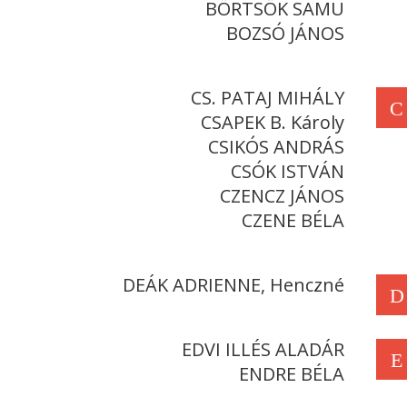
BÖRTSÖK SAMU
BOZSÓ JÁNOS
CS. PATAJ MIHÁLY
C
CSAPEK B. Károly
CSIKÓS ANDRÁS
CSÓK ISTVÁN
CZENCZ JÁNOS
CZENE BÉLA
DEÁK ADRIENNE, Henczné
D
EDVI ILLÉS ALADÁR
E
ENDRE BÉLA