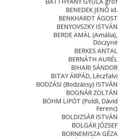
BATTHYÁNY GYULA gróf
BENEDEK JENŐ id.
BENKHARDT ÁGOST
BENYOVSZKY ISTVÁN
BERDE AMÁL (Amália),
Dóczyné
BERKES ANTAL
BERNÁTH AURÉL
BIHARI SÁNDOR
BITAY ÁRPÁD, Léczfalvi
BODZÁSI (Bodzássy) ISTVÁN
BOGNÁR ZOLTÁN
BÖHM LIPÓT (Poldi, Dávid
Ferenc)
BOLDIZSÁR ISTVÁN
BOLGÁR JÓZSEF
BORNEMISZA GÉZA