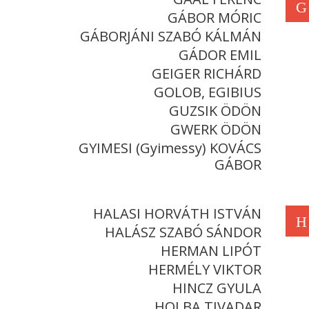
G
GÁBOR MÓRIC
GÁBORJÁNI SZABÓ KÁLMÁN
GÁDOR EMIL
GEIGER RICHÁRD
GOLOB, EGIBIUS
GUZSIK ÖDÖN
GWERK ÖDÖN
GYIMESI (Gyimessy) KOVÁCS
GÁBOR
HALASI HORVÁTH ISTVÁN
H
HALÁSZ SZABÓ SÁNDOR
HERMAN LIPÓT
HERMÉLY VIKTOR
HINCZ GYULA
HOLBA TIVADAR