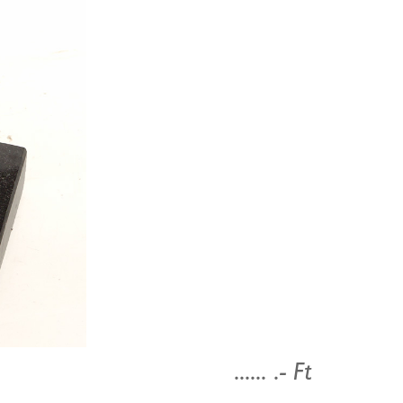
...... .- Ft