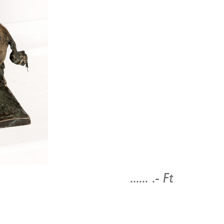
...... .- Ft