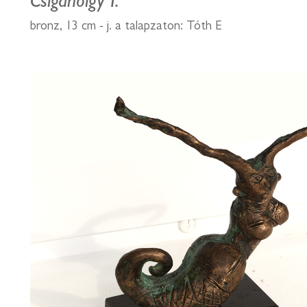
Csigahölgy I.
bronz, 13 cm - j. a talapzaton: Tóth E