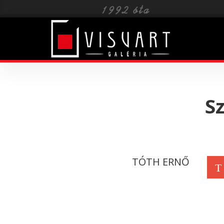
Toggle
navigat
Sz
TÓTH ERNŐ
T