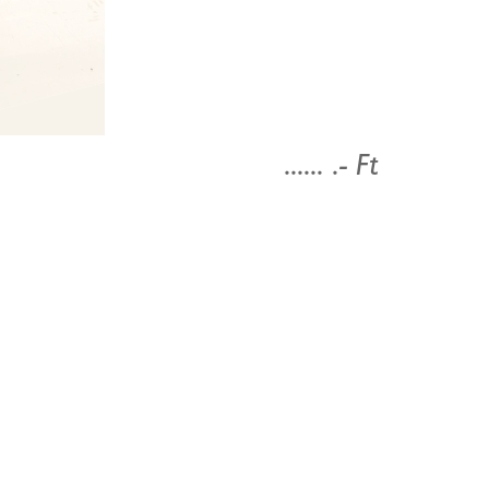
...... .- Ft