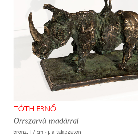
TÓTH ERNŐ
Orrszarvú madárral
bronz, 17 cm - j. a talapzaton