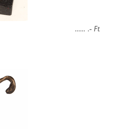
...... .- Ft