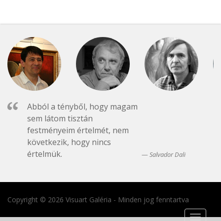
Abból a tényből, hogy magam
sem látom tisztán
festményeim értelmét, nem
következik, hogy nincs
értelmük.
Salvador Dali
Copyright © 2026 Visuart Galéria - Minden jog fenntartva
Toggle