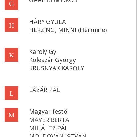
G
HÁRY GYULA
H
HERZING, MINNI (Hermine)
Károly Gy.
K
Koleszár György
KRUSNYÁK KÁROLY
LÁZÁR PÁL
L
Magyar festő
M
MAYER BERTA
MIHÁLTZ PÁL
MOLDOVÁN ISTVÁN