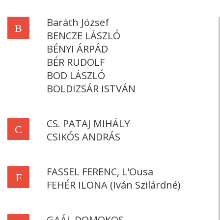
Baráth József
B
BENCZE LÁSZLÓ
BÉNYI ÁRPÁD
BÉR RUDOLF
BOD LÁSZLÓ
BOLDIZSÁR ISTVÁN
CS. PATAJ MIHÁLY
C
CSIKÓS ANDRÁS
FASSEL FERENC, L'Ousa
F
FEHÉR ILONA (Iván Szilárdné)
GAÁL DOMOKOS