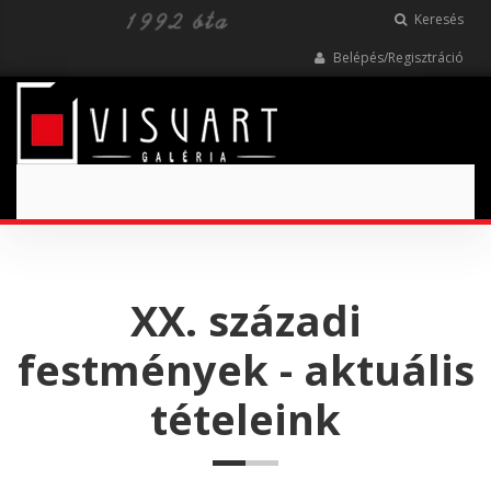
Keresés
Belépés/Regisztráció
Toggle
navigation
XX. századi
festmények - aktuális
tételeink