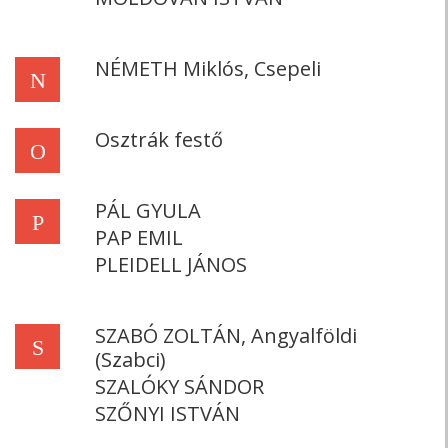
NÉMETH Miklós, Csepeli
N
Osztrák festő
O
PÁL GYULA
P
PAP EMIL
PLEIDELL JÁNOS
SZABÓ ZOLTÁN, Angyalföldi
S
(Szabci)
SZALÓKY SÁNDOR
SZŐNYI ISTVÁN