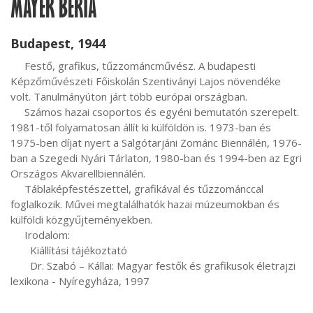
MAYER BERTA
Budapest, 1944
     Festő, grafikus, tűzzománcművész. A budapesti 
Képzőművészeti Főiskolán Szentiványi Lajos növendéke 
volt. Tanulmányúton járt több európai országban.

     Számos hazai csoportos és egyéni bemutatón szerepelt. 
1981-től folyamatosan állít ki külföldön is. 1973-ban és 
1975-ben díjat nyert a Salgótarjáni Zománc Biennálén, 1976-
ban a Szegedi Nyári Tárlaton, 1980-ban és 1994-ben az Egri 
Országos Akvarellbiennálén.

     Táblaképfestészettel, grafikával és tűzzománccal 
foglalkozik. Művei megtalálhatók hazai múzeumokban és 
külföldi közgyűjteményekben.

     Irodalom:

       Kiállítási tájékoztató

       Dr. Szabó – Kállai: Magyar festők és grafikusok életrajzi 
lexikona - Nyíregyháza, 1997