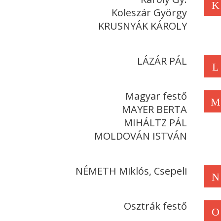
K
Koleszár György
KRUSNYÁK KÁROLY
LÁZÁR PÁL
L
Magyar festő
M
MAYER BERTA
MIHÁLTZ PÁL
MOLDOVÁN ISTVÁN
NÉMETH Miklós, Csepeli
N
Osztrák festő
O