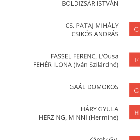
BOLDIZSÁR ISTVÁN
CS. PATAJ MIHÁLY
C
CSIKÓS ANDRÁS
FASSEL FERENC, L'Ousa
F
FEHÉR ILONA (Iván Szilárdné)
GAÁL DOMOKOS
G
HÁRY GYULA
H
HERZING, MINNI (Hermine)
Károly Gy.