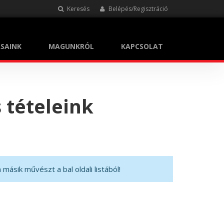
Keresés
Belépés/Regisztráció
SAINK
MAGUNKRÓL
KAPCSOLAT
 tételeink
másik művészt a bal oldali listából!