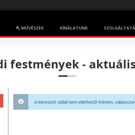
MŰVÉSZEK
KÍNÁLATUNK
SZOLGÁLTATÁ
ion
di festmények - aktuális
A keresett oldal nem elérhető! Kérem, válasszon 