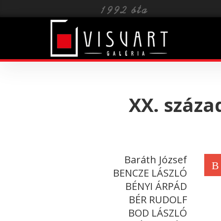
Toggle
navigat
XX. száza
Baráth József
B
BENCZE LÁSZLÓ
BÉNYI ÁRPÁD
BÉR RUDOLF
BOD LÁSZLÓ