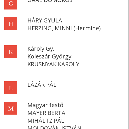
G
HÁRY GYULA
H
HERZING, MINNI (Hermine)
Károly Gy.
K
Koleszár György
KRUSNYÁK KÁROLY
LÁZÁR PÁL
L
Magyar festő
M
MAYER BERTA
MIHÁLTZ PÁL
MOLDOVÁN ISTVÁN