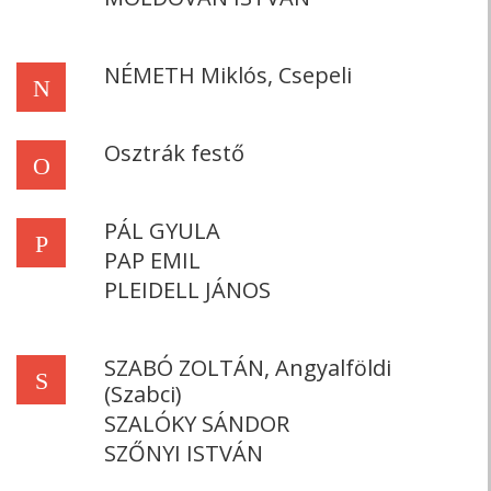
NÉMETH Miklós, Csepeli
N
Osztrák festő
O
PÁL GYULA
P
PAP EMIL
PLEIDELL JÁNOS
SZABÓ ZOLTÁN, Angyalföldi
S
(Szabci)
SZALÓKY SÁNDOR
SZŐNYI ISTVÁN