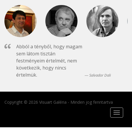
Abból a tényből, hogy magam
sem látom tisztán
festményeim értelmét, nem
következik, hogy nincs
értelmük.
Salvador Dali
Copyright © 2026 Visuart Galéria - Minden jog fenntartva
Toggle
navigat