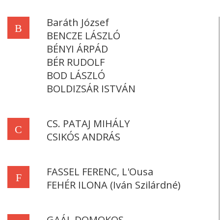
Baráth József
B
BENCZE LÁSZLÓ
BÉNYI ÁRPÁD
BÉR RUDOLF
BOD LÁSZLÓ
BOLDIZSÁR ISTVÁN
CS. PATAJ MIHÁLY
C
CSIKÓS ANDRÁS
FASSEL FERENC, L'Ousa
F
FEHÉR ILONA (Iván Szilárdné)
GAÁL DOMOKOS