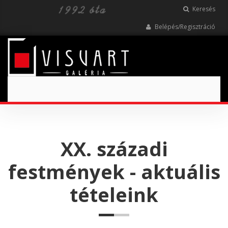
Keresés
Belépés/Regisztráció
Toggle
navigation
XX. századi
festmények - aktuális
tételeink