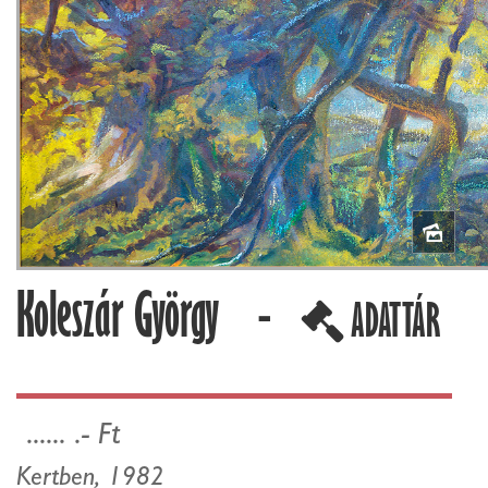
Koleszár György -
ADATTÁR
...... .- Ft
Kertben, 1982