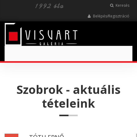
Keresés
Belépés/Regisztráció
Toggle
navigation
Szobrok - aktuális
tételeink