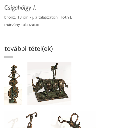
Csigahölgy I.
bronz, 13 cm - j. a talapzaton: Tóth E
márvány talapzaton
további tétel(ek)