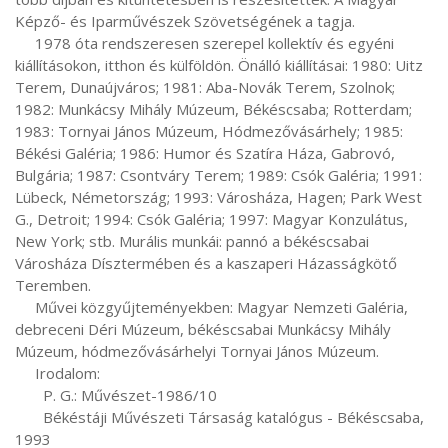
Képző- és Iparművészek Szövetségének a tagja.

     1978 óta rendszeresen szerepel kollektív és egyéni 
kiállításokon, itthon és külföldön. Önálló kiállításai: 1980: Uitz 
Terem, Dunaújváros; 1981: Aba-Novák Terem, Szolnok; 
1982: Munkácsy Mihály Múzeum, Békéscsaba; Rotterdam; 
1983: Tornyai János Múzeum, Hódmezővásárhely; 1985: 
Békési Galéria; 1986: Humor és Szatíra Háza, Gabrovó, 
Bulgária; 1987: Csontváry Terem; 1989: Csók Galéria; 1991: 
Lübeck, Németország; 1993: Városháza, Hagen; Park West 
G., Detroit; 1994: Csók Galéria; 1997: Magyar Konzulátus, 
New York; stb. Murális munkái: pannó a békéscsabai 
Városháza Dísztermében és a kaszaperi Házasságkötő 
Teremben.

     Művei közgyűjteményekben: Magyar Nemzeti Galéria, 
debreceni Déri Múzeum, békéscsabai Munkácsy Mihály 
Múzeum, hódmezővásárhelyi Tornyai János Múzeum.

     Irodalom:

       P. G.: Művészet-1986/10

       Békéstáji Művészeti Társaság katalógus - Békéscsaba, 
1993
