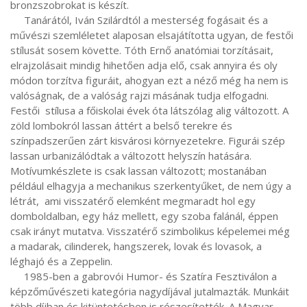
bronzszobrokat is készít.

     Tanárától, Iván Szilárdtól a mesterség fogásait és a 
művészi szemléletet alaposan elsajátította ugyan, de festői 
stílusát sosem követte. Tóth Ernő anatómiai torzításait, 
elrajzolásait mindig hihetően adja elő, csak annyira és oly 
módon torzítva figuráit, ahogyan ezt a néző még ha nem is 
valóságnak, de a valóság rajzi másának tudja elfogadni. 
Festői  stílusa a főiskolai évek óta látszólag alig változott. A 
zöld lombokról lassan áttért a belső terekre és 
színpadszerűen zárt kisvárosi környezetekre. Figurái szép 
lassan urbanizálódtak a változott helyszín hatására. 
Motívumkészlete is csak lassan változott; mostanában 
például elhagyja a mechanikus szerkentyűket, de nem úgy a 
létrát,  ami visszatérő elemként megmaradt hol egy 
domboldalban, egy ház mellett, egy szoba falánál, éppen 
csak irányt mutatva. Visszatérő szimbolikus képelemei még 
a madarak, cilinderek, hangszerek, lovak és lovasok, a 
léghajó és a Zeppelin.  

     1985-ben a gabrovói Humor- és Szatíra Fesztiválon a 
képzőművészeti kategória nagydíjával jutalmazták. Munkáit 
több díjban és kitüntetésben is részesítették. A Magyar 