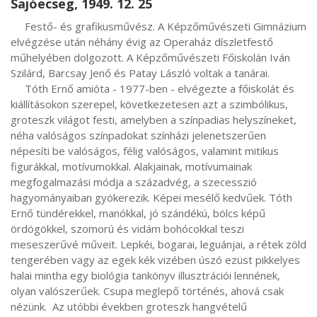
Sajóecseg, 1949. 12. 25
     Festő- és grafikusművész. A Képzőművészeti Gimnázium 
elvégzése után néhány évig az Operaház díszletfestő 
műhelyében dolgozott. A Képzőművészeti Főiskolán Iván 
Szilárd, Barcsay Jenő és Patay László voltak a tanárai.

     Tóth Ernő amióta - 1977-ben - elvégezte a főiskolát és 
kiállításokon szerepel, következetesen azt a szimbólikus, 
groteszk világot festi, amelyben a színpadias helyszíneket, 
néha valóságos színpadokat színházi jelenetszerűen 
népesíti be valóságos, félig valóságos, valamint mitikus 
figurákkal, motívumokkal. Alakjainak, motívumainak 
megfogalmazási módja a századvég, a szecesszió 
hagyományaiban gyökerezik. Képei mesélő kedvűek. Tóth 
Ernő tündérekkel, manókkal, jó szándékú, bölcs képű 
ördögökkel, szomorú és vidám bohócokkal teszi 
meseszerűvé műveit. Lepkéi, bogarai, leguánjai, a rétek zöld 
tengerében vagy az egek kék vizében úszó ezüst pikkelyes 
halai mintha egy biológia tankönyv illusztrációi lennének, 
olyan valószerűek. Csupa meglepő történés, ahová csak 
nézünk.  Az utóbbi években groteszk hangvételű 