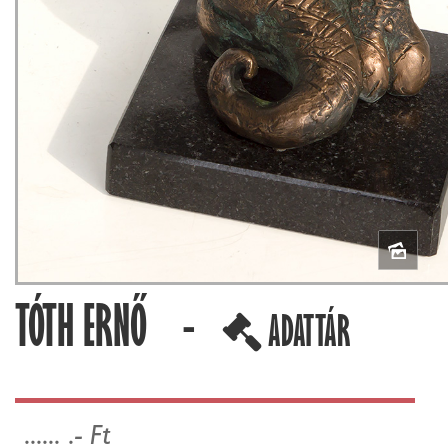
TÓTH ERNŐ -
ADATTÁR
...... .- Ft