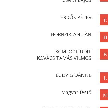
CSÁKY LAJOS
ERDŐS PÉTER
E
HORNYIK ZOLTÁN
H
KOMLÓDI JUDIT
K
KOVÁCS TAMÁS VILMOS
LUDVIG DÁNIEL
L
Magyar festő
M