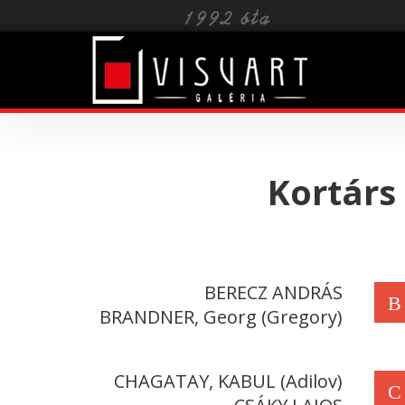
Toggle
navigat
Kortárs
BERECZ ANDRÁS
B
BRANDNER, Georg (Gregory)
CHAGATAY, KABUL (Adilov)
C