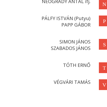
NEOGRÁDY ANTAL ifj.
N
PÁLFY ISTVÁN (Putyu)
P
PAPP GÁBOR
SIMON JÁNOS
S
SZABADOS JÁNOS
TÓTH ERNŐ
T
VÉGVÁRI TAMÁS
V