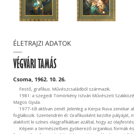
ÉLETRAJZI ADATOK
VÉGVÁRI TAMÁS
Csoma, 1962. 10. 26.
     Festő, grafikus. Művészcsaládból származik.

     1981: a szegedi Tömörkény István Művészeti Szakközépiskola grafika szak, mesterei: Pölös Endre, 
Magos Gyula.

     1977-től aktívan zenél. Jelenleg a Kerpa Ruva zenekar alapító vezetőjeként magyar népzenei átiratokkal is 
foglalkozik. Szentendrén él. Grafikusként kezdte pályáját, m
alakított ki színes olajgrafikáiban azáltal, hogy az olajfestés
     Képein a természetben gyökerező organikus formák és az asszociatív képzettársításokban gazdag 