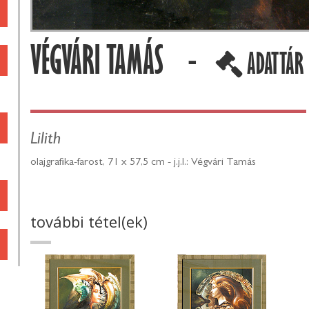
VÉGVÁRI TAMÁS -
ADATTÁR
Lilith
olajgrafika-farost, 71 x 57,5 cm - j.j.l.: Végvári Tamás
további tétel(ek)