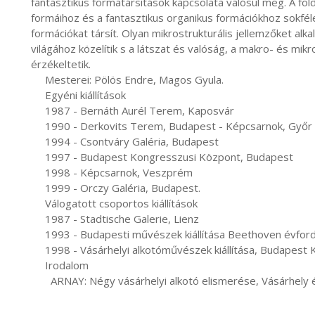
fantasztikus formatársítások kapcsolata valósul meg. A földi
formáihoz és a fantasztikus organikus formációkhoz sokfé
formációkat társít. Olyan mikrostrukturális jellemzőket alka
világához közelítik s a látszat és valóság, a makro- és mik
érzékeltetik.

     Mesterei: Pölös Endre, Magos Gyula.

     Egyéni kiállítások

     1987 - Bernáth Aurél Terem, Kaposvár

     1990 - Derkovits Terem, Budapest - Képcsarnok, Győr - Sopron

     1994 - Csontváry Galéria, Budapest

     1997 - Budapest Kongresszusi Központ, Budapest

     1998 - Képcsarnok, Veszprém

     1999 - Orczy Galéria, Budapest.

     Válogatott csoportos kiállítások

     1987 - Stadtische Galerie, Lienz

     1993 - Budapesti művészek kiállítása Beethoven évfordulóra, Alte Rathaus, Bonn

     1998 - Vásárhelyi alkotóművészek kiállítása, Budapest Kongresszusi Központ, Budapest

     Irodalom

       ARNAY: Négy vásárhelyi alkotó elismerése, Vásárhely és Vidéke, 1994. november 19. (Schenk Lea)
