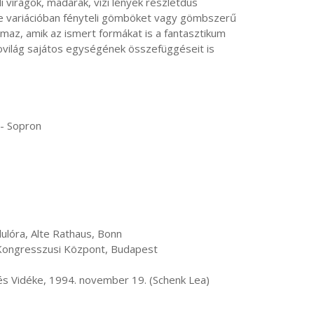
 virágok, madarak, vízi lények részletdús 
le variációban fényteli gömböket vagy gömbszerű 
lmaz, amik az ismert formákat is a fantasztikum 
rovilág sajátos egységének összefüggéseit is 