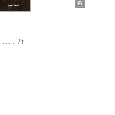
...... .- Ft