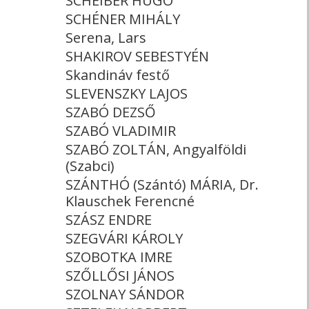
SCHEIBER HUGÓ
SCHÉNER MIHÁLY
Serena, Lars
SHAKIROV SEBESTYÉN
Skandináv festő
SLEVENSZKY LAJOS
SZABÓ DEZSŐ
SZABÓ VLADIMIR
SZABÓ ZOLTÁN, Angyalföldi
(Szabci)
SZÁNTHÓ (Szántó) MÁRIA, Dr.
Klauschek Ferencné
SZÁSZ ENDRE
SZEGVÁRI KÁROLY
SZOBOTKA IMRE
SZŐLLŐSI JÁNOS
SZOLNAY SÁNDOR