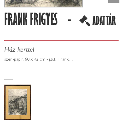
FRANK FRIGYES -
ADATTÁR
Ház kerttel
szén-papír, 60 x 42 cm - j.b.l..: Frank…