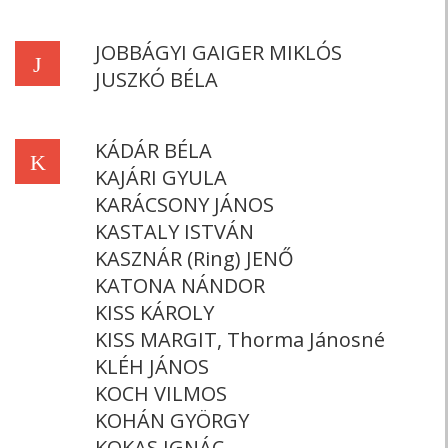
JOBBÁGYI GAIGER MIKLÓS
J
JUSZKÓ BÉLA
KÁDÁR BÉLA
K
KAJÁRI GYULA
KARÁCSONY JÁNOS
KASTALY ISTVÁN
KASZNÁR (Ring) JENŐ
KATONA NÁNDOR
KISS KÁROLY
KISS MARGIT, Thorma Jánosné
KLÉH JÁNOS
KOCH VILMOS
KOHÁN GYÖRGY
KOKAS IGNÁC