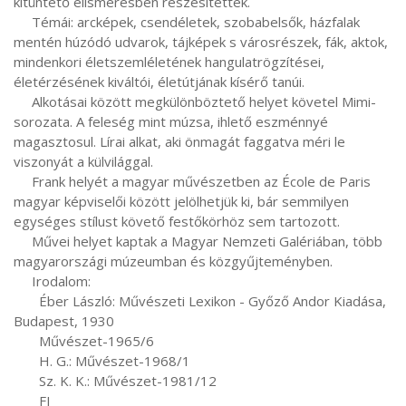
kitüntető elismerésben részesítették.

     Témái: arcképek, csendéletek, szobabelsők, házfalak 
mentén húzódó udvarok, tájképek s városrészek, fák, aktok, 
mindenkori életszemléletének hangulatrögzítései, 
életérzésének kiváltói, életútjának kísérő tanúi.

     Alkotásai között megkülönböztető helyet követel Mimi-
sorozata. A feleség mint múzsa, ihlető eszménnyé 
magasztosul. Lírai alkat, aki önmagát faggatva méri le 
viszonyát a külvilággal.

     Frank helyét a magyar művészetben az École de Paris 
magyar képviselői között jelölhetjük ki, bár semmilyen 
egységes stílust követő festőkörhöz sem tartozott.

     Művei helyet kaptak a Magyar Nemzeti Galériában, több 
magyarországi múzeumban és közgyűjteményben.

     Irodalom:

       Éber László: Művészeti Lexikon - Győző Andor Kiadása, 
Budapest, 1930

       Művészet-1965/6

       H. G.: Művészet-1968/1

       Sz. K. K.: Művészet-1981/12

       FJ
