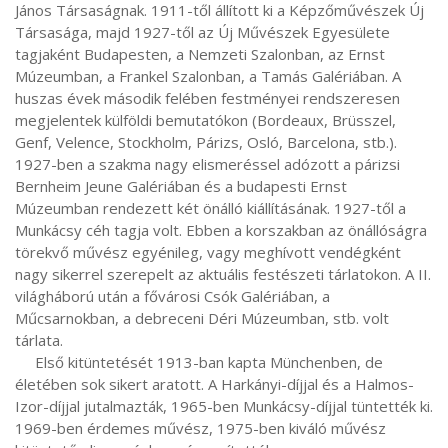
János Társaságnak. 1911-től állított ki a Képzőművészek Új 
Társasága, majd 1927-től az Új Művészek Egyesülete 
tagjaként Budapesten, a Nemzeti Szalonban, az Ernst 
Múzeumban, a Frankel Szalonban, a Tamás Galériában. A 
huszas évek második felében festményei rendszeresen 
megjelentek külföldi bemutatókon (Bordeaux, Brüsszel, 
Genf, Velence, Stockholm, Párizs, Osló, Barcelona, stb.). 
1927-ben a szakma nagy elismeréssel adózott a párizsi 
Bernheim Jeune Galériában és a budapesti Ernst 
Múzeumban rendezett két önálló kiállításának. 1927-től a 
Munkácsy céh tagja volt. Ebben a korszakban az önállóságra 
törekvő művész egyénileg, vagy meghívott vendégként 
nagy sikerrel szerepelt az aktuális festészeti tárlatokon. A II. 
világháború után a fővárosi Csók Galériában, a 
Műcsarnokban, a debreceni Déri Múzeumban, stb. volt 
tárlata.

     Első kitüntetését 1913-ban kapta Münchenben, de 
életében sok sikert aratott. A Harkányi-díjjal és a Halmos-
Izor-díjjal jutalmazták, 1965-ben Munkácsy-díjjal tüntették ki. 
1969-ben érdemes művész, 1975-ben kiváló művész 