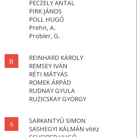
PÉCZELY ANTAL
PIRK JÁNOS
POLL HUGÓ
Prehn, A.
Probler, G.
REINHARD KÁROLY
R
REMSEY IVÁN
RÉTI MÁTYÁS
ROMEK ÁRPÁD
RUDNAY GYULA
RUZICSKAY GYÖRGY
SARKANTYÚ SIMON
S
SASHEGYI KÁLMÁN vitéz