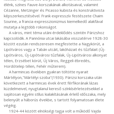
élénk, színes Fauve-korszakának alkotásaival, valamint 
Cézanne, Metzinger és Picasso kubista és konstruktivista 
képszerkesztésével. Frank expresszív festészete Chaim 
Sourine, a francia expresszionizmus kiemelkedő alakfával 
mutatja a legtöbb rokonságot.

     A város, mint téma utáni érdeklődés szintén Párizshoz 
kapcsolódik. A Pannónia utcai lakásába visszatérve 1928-30 
között ezután rendszeresen megfestette a Nagykörút, a 
Lipótváros vagy a Tabán utcáit, lakóházait és tűzfalait (Új-
Lipótváros, Új-Lipótvárosi tűzfalak, Új-Lipótvárosi alkonyat 
télen, Erzsébet körút, Új Város, Reggeli ébredés, 
Hordótelep télen, Fehér műterem).

     A harmincas években gyakran töltötte nyarait 
Mártélyon,"Mártélyi szoba"(1930). Párizsi korszaka után 
következett a harmincas évek érett férfikorának lázas 
küzdelmeivel, nyugtalanul kereső színkísérletezésekkel a 
sajátosan egyéni stílus kialakításának érlelő időszaka, mely 
belenyúlt a háborús évekbe, s tartott folyamatosan élete 
végéig.

     1924-44 között elnökségi tagja volt a működő Vajda 