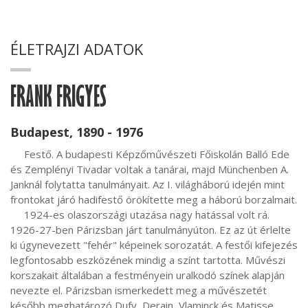
ÉLETRAJZI ADATOK
FRANK FRIGYES
Budapest, 1890 - 1976
     Festő. A budapesti Képzőművészeti Főiskolán Balló Ede 
és Zemplényi Tivadar voltak a tanárai, majd Münchenben A. 
Janknál folytatta tanulmányait. Az I. világháború idején mint 
frontokat járó hadifestő örökítette meg a háború borzalmait.

     1924-es olaszországi utazása nagy hatással volt rá. 
1926-27-ben Párizsban járt tanulmányúton. Ez az út érlelte 
ki úgynevezett "fehér" képeinek sorozatát. A festői kifejezés 
legfontosabb eszközének mindig a színt tartotta. Művészi 
korszakait általában a festményein uralkodó színek alapján 
nevezte el. Párizsban ismerkedett meg a művészetét 
később meghatározó Dufy, Derain, Vlaminck és Matisse 