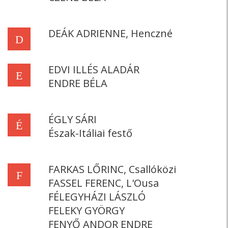
DEÁK ADRIENNE, Henczné
D
EDVI ILLÉS ALADÁR
E
ENDRE BÉLA
ÉGLY SÁRI
É
Észak-Itáliai festő
FARKAS LŐRINC, Csallóközi
F
FASSEL FERENC, L'Ousa
FÉLEGYHÁZI LÁSZLÓ
FELEKY GYÖRGY
FENYŐ ANDOR ENDRE