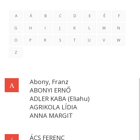
A
Á
B
C
D
E
É
F
G
H
I
J
K
L
M
N
O
P
R
S
T
U
V
W
Z
Abony, Franz
A
ABONYI ERNŐ
ADLER KABA (Eliahu)
AGRIKOLA LÍDIA
ANNA MARGIT
ÁCS FERENC