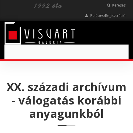
Keresés
Belépés/Regisztráció
Toggle
navigation
XX. századi archívum
- válogatás korábbi
anyagunkból