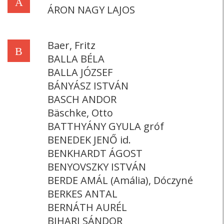
Á
ÁRON NAGY LAJOS
Baer, Fritz
B
BALLA BÉLA
BALLA JÓZSEF
BÁNYÁSZ ISTVÁN
BASCH ANDOR
Bäschke, Otto
BATTHYÁNY GYULA gróf
BENEDEK JENŐ id.
BENKHARDT ÁGOST
BENYOVSZKY ISTVÁN
BERDE AMÁL (Amália), Dóczyné
BERKES ANTAL
BERNÁTH AURÉL
BIHARI SÁNDOR