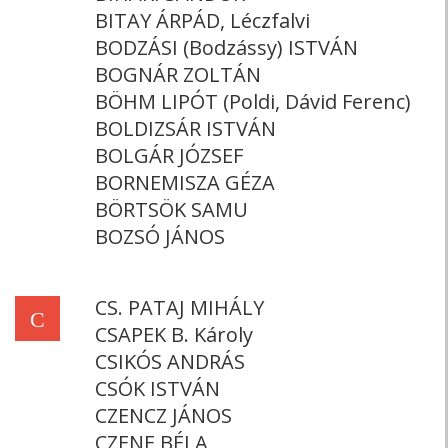
BITAY ÁRPÁD, Léczfalvi
BODZÁSI (Bodzássy) ISTVÁN
BOGNÁR ZOLTÁN
BÖHM LIPÓT (Poldi, Dávid Ferenc)
BOLDIZSÁR ISTVÁN
BOLGÁR JÓZSEF
BORNEMISZA GÉZA
BÖRTSÖK SAMU
BOZSÓ JÁNOS
CS. PATAJ MIHÁLY
C
CSAPEK B. Károly
CSIKÓS ANDRÁS
CSÓK ISTVÁN
CZENCZ JÁNOS
CZENE BÉLA