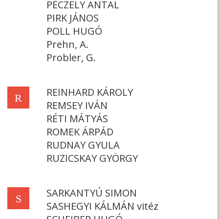
PÉCZELY ANTAL
PIRK JÁNOS
POLL HUGÓ
Prehn, A.
Probler, G.
REINHARD KÁROLY
R
REMSEY IVÁN
RÉTI MÁTYÁS
ROMEK ÁRPÁD
RUDNAY GYULA
RUZICSKAY GYÖRGY
SARKANTYÚ SIMON
S
SASHEGYI KÁLMÁN vitéz