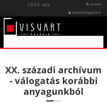
Keresés
Belépés/Regisztráció
Toggle
navigation
XX. századi archívum
- válogatás korábbi
anyagunkból