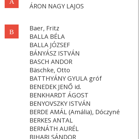
Á
ÁRON NAGY LAJOS
Baer, Fritz
B
BALLA BÉLA
BALLA JÓZSEF
BÁNYÁSZ ISTVÁN
BASCH ANDOR
Bäschke, Otto
BATTHYÁNY GYULA gróf
BENEDEK JENŐ id.
BENKHARDT ÁGOST
BENYOVSZKY ISTVÁN
BERDE AMÁL (Amália), Dóczyné
BERKES ANTAL
BERNÁTH AURÉL
BIHARI SÁNDOR