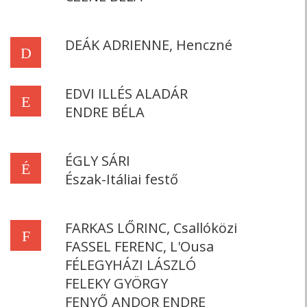
DEÁK ADRIENNE, Henczné
D
EDVI ILLÉS ALADÁR
E
ENDRE BÉLA
ÉGLY SÁRI
É
Észak-Itáliai festő
FARKAS LŐRINC, Csallóközi
F
FASSEL FERENC, L'Ousa
FÉLEGYHÁZI LÁSZLÓ
FELEKY GYÖRGY
FENYŐ ANDOR ENDRE