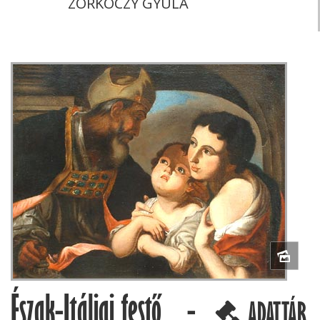
ZORKÓCZY GYULA
Észak-Itáliai festő -
ADATTÁR