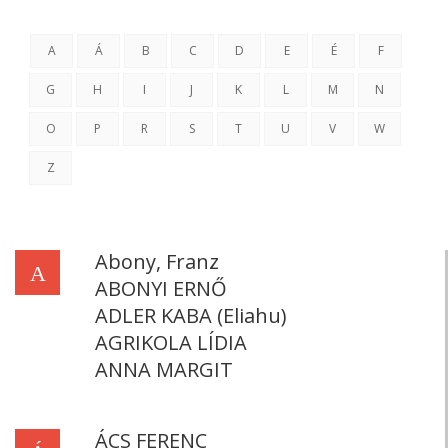
A
Á
B
C
D
E
É
F
G
H
I
J
K
L
M
N
O
P
R
S
T
U
V
W
Z
Abony, Franz
A
ABONYI ERNŐ
ADLER KABA (Eliahu)
AGRIKOLA LÍDIA
ANNA MARGIT
ÁCS FERENC