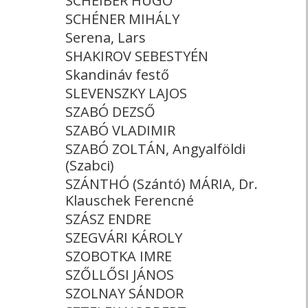
SCHEIBER HUGÓ
SCHÉNER MIHÁLY
Serena, Lars
SHAKIROV SEBESTYÉN
Skandináv festő
SLEVENSZKY LAJOS
SZABÓ DEZSŐ
SZABÓ VLADIMIR
SZABÓ ZOLTÁN, Angyalföldi
(Szabci)
SZÁNTHÓ (Szántó) MÁRIA, Dr.
Klauschek Ferencné
SZÁSZ ENDRE
SZEGVÁRI KÁROLY
SZOBOTKA IMRE
SZŐLLŐSI JÁNOS
SZOLNAY SÁNDOR