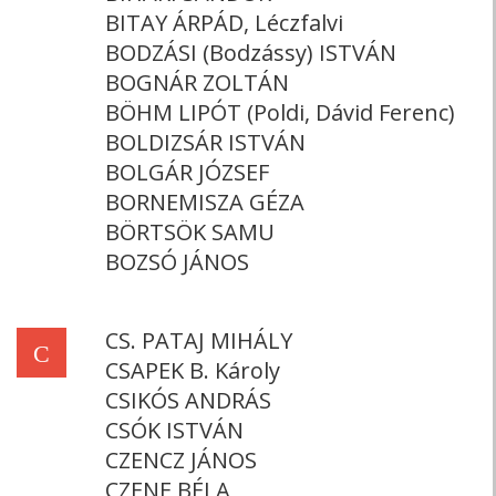
BITAY ÁRPÁD, Léczfalvi
BODZÁSI (Bodzássy) ISTVÁN
BOGNÁR ZOLTÁN
BÖHM LIPÓT (Poldi, Dávid Ferenc)
BOLDIZSÁR ISTVÁN
BOLGÁR JÓZSEF
BORNEMISZA GÉZA
BÖRTSÖK SAMU
BOZSÓ JÁNOS
CS. PATAJ MIHÁLY
C
CSAPEK B. Károly
CSIKÓS ANDRÁS
CSÓK ISTVÁN
CZENCZ JÁNOS
CZENE BÉLA