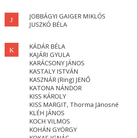
JOBBÁGYI GAIGER MIKLÓS
J
JUSZKÓ BÉLA
KÁDÁR BÉLA
K
KAJÁRI GYULA
KARÁCSONY JÁNOS
KASTALY ISTVÁN
KASZNÁR (Ring) JENŐ
KATONA NÁNDOR
KISS KÁROLY
KISS MARGIT, Thorma Jánosné
KLÉH JÁNOS
KOCH VILMOS
KOHÁN GYÖRGY
KOKAS IGNÁC