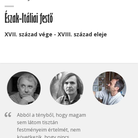
Észak-Itáliai festő
XVII. század vége - XVIII. század eleje
Abból a tényből, hogy magam
sem látom tisztán
festményeim értelmét, nem
következik, hogy nincs