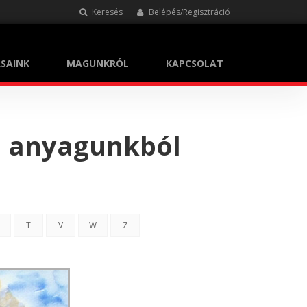
Keresés
Belépés/Regisztráció
SAINK
MAGUNKRÓL
KAPCSOLAT
i anyagunkból
T
V
W
Z