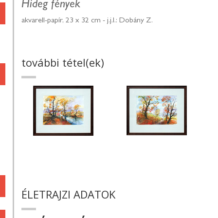
Hideg fények
akvarell-papír, 23 x 32 cm - j.j.l.: Dobány Z.
további tétel(ek)
ÉLETRAJZI ADATOK