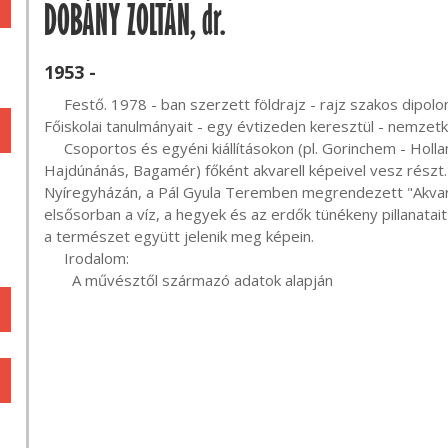
DOBÁNY ZOLTÁN, dr.
1953 -
     Festő. 1978 - ban szerzett földrajz - rajz szakos dipolomát. Mestere Horváth János festőművész volt. 

Főiskolai tanulmányait - egy évtizeden keresztül - nemzetkö
     Csoportos és egyéni kiállításokon (pl. Gorinchem - Hollandia, Hejce, Monok, Nyíregyháza, Encs, 
Hajdúnánás, Bagamér) főként akvarell képeivel vesz részt. 
Nyíregyházán, a Pál Gyula Teremben megrendezett "Akvarell 09
elsősorban a víz, a hegyek és az erdők tünékeny pillanatai
a természet együtt jelenik meg képein.

     Irodalom:

       A művésztől származó adatok alapján