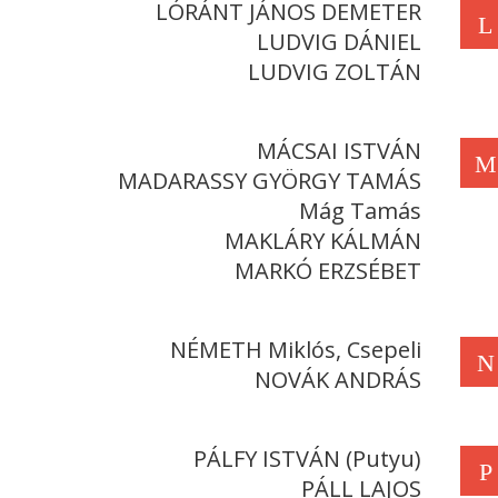
LÓRÁNT JÁNOS DEMETER
L
LUDVIG DÁNIEL
LUDVIG ZOLTÁN
MÁCSAI ISTVÁN
M
MADARASSY GYÖRGY TAMÁS
Mág Tamás
MAKLÁRY KÁLMÁN
MARKÓ ERZSÉBET
NÉMETH Miklós, Csepeli
N
NOVÁK ANDRÁS
PÁLFY ISTVÁN (Putyu)
P
PÁLL LAJOS