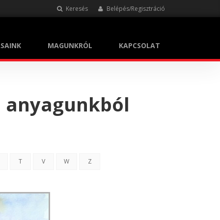
Keresés
Belépés/Regisztráció
SAINK
MAGUNKRÓL
KAPCSOLAT
i anyagunkból
T
V
W
Z