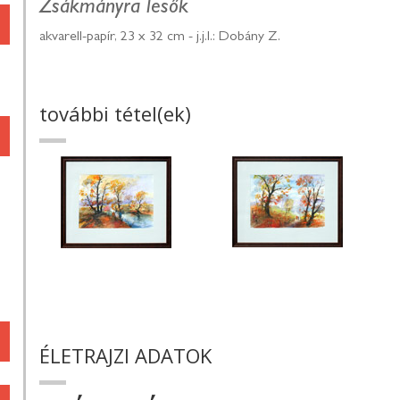
Zsákmányra lesők
akvarell-papír, 23 x 32 cm - j.j.l.: Dobány Z.
további tétel(ek)
ÉLETRAJZI ADATOK