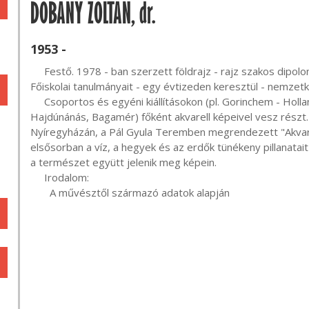
DOBÁNY ZOLTÁN, dr.
1953 -
     Festő. 1978 - ban szerzett földrajz - rajz szakos dipolomát. Mestere Horváth János festőművész volt. 

Főiskolai tanulmányait - egy évtizeden keresztül - nemzetkö
     Csoportos és egyéni kiállításokon (pl. Gorinchem - Hollandia, Hejce, Monok, Nyíregyháza, Encs, 
Hajdúnánás, Bagamér) főként akvarell képeivel vesz részt. 
Nyíregyházán, a Pál Gyula Teremben megrendezett "Akvarell 09
elsősorban a víz, a hegyek és az erdők tünékeny pillanatai
a természet együtt jelenik meg képein.

     Irodalom:

       A művésztől származó adatok alapján