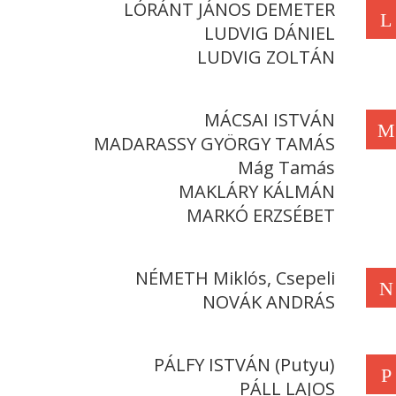
LÓRÁNT JÁNOS DEMETER
L
LUDVIG DÁNIEL
LUDVIG ZOLTÁN
MÁCSAI ISTVÁN
M
MADARASSY GYÖRGY TAMÁS
Mág Tamás
MAKLÁRY KÁLMÁN
MARKÓ ERZSÉBET
NÉMETH Miklós, Csepeli
N
NOVÁK ANDRÁS
PÁLFY ISTVÁN (Putyu)
P
PÁLL LAJOS