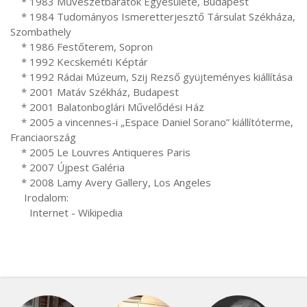
    * 1983 Művészetbarátok Egyesülete, Budapest

    * 1984 Tudományos Ismeretterjesztő Társulat Székháza, 
Szombathely

    * 1986 Festőterem, Sopron

    * 1992 Kecskeméti Képtár

    * 1992 Rádai Múzeum, Szij Rezső gyüjteményes kiállítása

    * 2001 Matáv Székház, Budapest

    * 2001 Balatonboglári Művelődési Ház

    * 2005 a vincennes-i „Espace Daniel Sorano” kiállítóterme, 
Franciaország

    * 2005 Le Louvres Antiqueres Paris

    * 2007 Újpest Galéria

    * 2008 Lamy Avery Gallery, Los Angeles

     Irodalom:

       Internet - Wikipedia