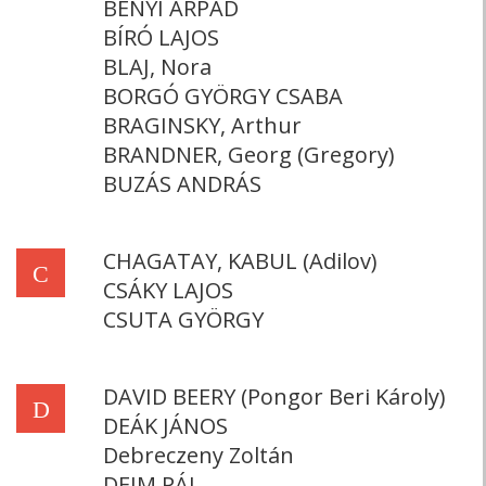
BÉNYI ÁRPÁD
BÍRÓ LAJOS
BLAJ, Nora
BORGÓ GYÖRGY CSABA
BRAGINSKY, Arthur
BRANDNER, Georg (Gregory)
BUZÁS ANDRÁS
CHAGATAY, KABUL (Adilov)
C
CSÁKY LAJOS
CSUTA GYÖRGY
DAVID BEERY (Pongor Beri Károly)
D
DEÁK JÁNOS
Debreczeny Zoltán
DEIM PÁL