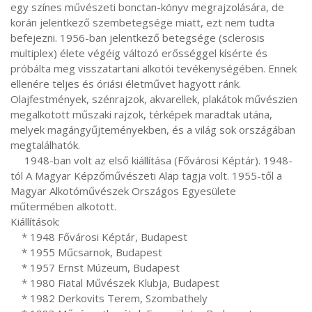
egy színes művészeti bonctan-könyv megrajzolására, de 
korán jelentkező szembetegsége miatt, ezt nem tudta 
befejezni. 1956-ban jelentkező betegsége (sclerosis 
multiplex) élete végéig változó erősséggel kísérte és 
próbálta meg visszatartani alkotói tevékenységében. Ennek 
ellenére teljes és óriási életművet hagyott ránk. 
Olajfestmények, szénrajzok, akvarellek, plakátok művészien 
megalkotott műszaki rajzok, térképek maradtak utána, 
melyek magángyűjteményekben, és a világ sok országában 
megtalálhatók.

     1948-ban volt az első kiállítása (Fővárosi Képtár). 1948-
tól A Magyar Képzőművészeti Alap tagja volt. 1955-től a 
Magyar Alkotóművészek Országos Egyesülete 
műtermében alkotott.

Kiállítások:

    * 1948 Fővárosi Képtár, Budapest

    * 1955 Műcsarnok, Budapest

    * 1957 Ernst Múzeum, Budapest

    * 1980 Fiatal Művészek Klubja, Budapest

    * 1982 Derkovits Terem, Szombathely
