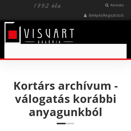
Keresés
Belépés/Regisztráció
Toggle
navigation
Kortárs archívum -
válogatás korábbi
anyagunkból