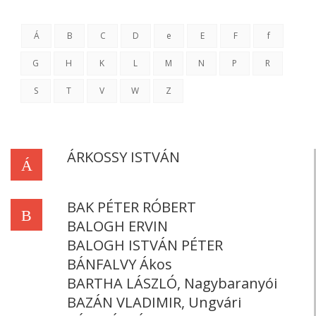
Á
B
C
D
e
E
F
f
G
H
K
L
M
N
P
R
S
T
V
W
Z
ÁRKOSSY ISTVÁN
Á
BAK PÉTER RÓBERT
B
BALOGH ERVIN
BALOGH ISTVÁN PÉTER
BÁNFALVY Ákos
BARTHA LÁSZLÓ, Nagybaranyói
BAZÁN VLADIMIR, Ungvári