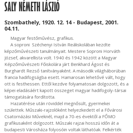
SALY NÉMETH LÁSZLÓ
Szombathely, 1920. 12. 14 - Budapest, 2001.
04.11.
     Magyar festőművész, grafikus.

     A soproni  Széchenyi István Reáliskolában kezdte 
képzőművészeti tanulmányait. Mestere Soproni Horváth 
József, akvarellista volt. 1940 és 1942 között a Magyar 
Képzőművészeti Főiskolára járt Benkhard Ágost és 
Burghardt Rezső tanítványaként. A második világháborúban 
francia hadifogságba esett. Hamarosan lehetővé vált, hogy 
ott is festhessen. Ettől kezdve folyamatosan dolgozott, és a 
képei eladásáért kapott összeget magyar hadifogoly-társai 
támogatására fordította.

     Hazatérése után röviddel megnősült, gyermekei 
születtek. Műszaki-rajzolóként helyezkedett el a Fővárosi 
Csatornázási Műveknél, majd a 70-es évektől a FŐMO 
grafikusaként dolgozott. Műszaki rajzai hosszú időn át a 
budapesti Városháza folyosóin voltak láthatóak. Felkérték 