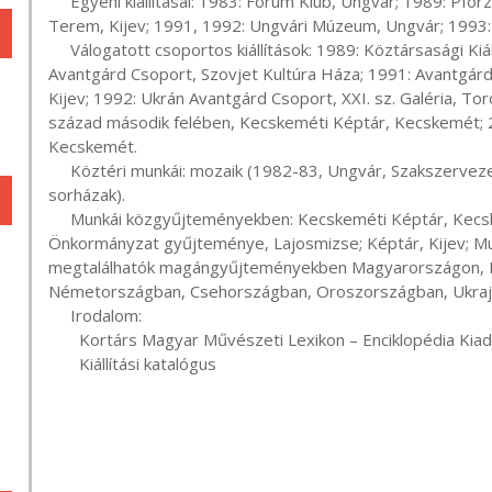
     Egyéni kiállításai: 1983: Fórum Klub, Ungvár; 1989: Pforzheim, Németország; 1990: Művészeti Alap Kiállító 
Terem, Kijev; 1991, 1992: Ungvári Múzeum, Ungvár; 1993: 
     Válogatott csoportos kiállítások: 1989: Köztársasági Kiállítás, Nemzeti Kiállító Terem, Kijev; 1990: Ukrán 
Avantgárd Csoport, Szovjet Kultúra Háza; 1991: Avantgárd
Kijev; 1992: Ukrán Avantgárd Csoport, XXI. sz. Galéria, 
század második felében, Kecskeméti Képtár, Kecskemét; 2
Kecskemét.

     Köztéri munkái: mozaik (1982-83, Ungvár, Szakszervezetek Háza aulája); mozaik (Ungvár, Szabadság téri 
sorházak).

     Munkái közgyűjteményekben: Kecskeméti Képtár, Kecskemét; Ungvári Képtár, Ungvár; Városi 
Önkormányzat gyűjteménye, Lajosmizse; Képtár, Kijev; Mun
megtalálhatók magángyűjteményekben Magyarországon, Br
Németországban, Csehországban, Oroszországban, Ukrajn
     Irodalom:

       Kortárs Magyar Művészeti Lexikon – Enciklopédia Kiadó, Budapest, 2001

       Kiállítási katalógus