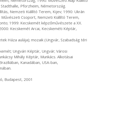
Stadthalle, Pforzheim, Németország.

 Művészeti Csoport, Nemzeti Kiállító Terem, 
Toronto; 1999: Kecskemét képzőművészete a XX. 
000: Kecskemét Arcai, Kecskeméti Képtár, 
kácsy Mihály Képtár, Munkács. Alkotásai 
azíliában, Kanadában, USA-ban, 
ában.
