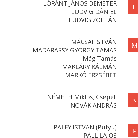
LÓRÁNT JÁNOS DEMETER
L
LUDVIG DÁNIEL
LUDVIG ZOLTÁN
MÁCSAI ISTVÁN
M
MADARASSY GYÖRGY TAMÁS
Mág Tamás
MAKLÁRY KÁLMÁN
MARKÓ ERZSÉBET
NÉMETH Miklós, Csepeli
N
NOVÁK ANDRÁS
PÁLFY ISTVÁN (Putyu)
P
PÁLL LAJOS