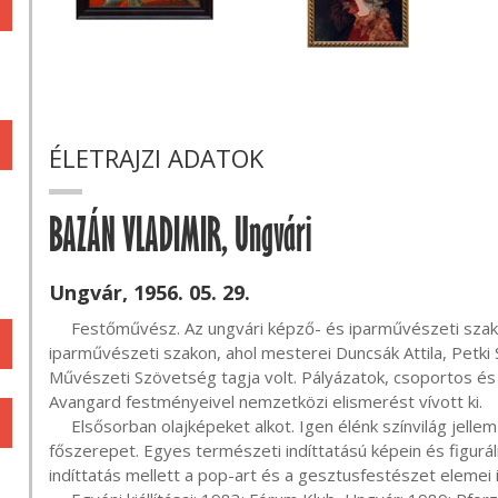
ÉLETRAJZI ADATOK
BAZÁN VLADIMIR, Ungvári
Ungvár, 1956. 05. 29.
     Festőművész. Az ungvári képző- és iparművészeti szakközépiskolában szerzett képesítést 1975-ben 
iparművészeti szakon, ahol mesterei Duncsák Attila, Petki 
Művészeti Szövetség tagja volt. Pályázatok, csoportos és n
Avangard festményeivel nemzetközi elismerést vívott ki.

     Elsősorban olajképeket alkot. Igen élénk színvilág jellemző rá, ahol gyakran az alapszínek kapják a 
főszerepet. Egyes természeti indíttatású képein és figurális
indíttatás mellett a pop-art és a gesztusfestészet elemei i