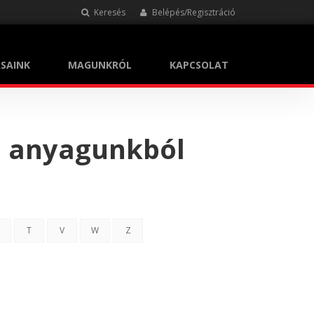
Keresés
Belépés/Regisztráció
SAINK
MAGUNKRÓL
KAPCSOLAT
i anyagunkból
T
V
W
Z