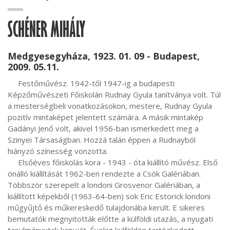
SCHÉNER MIHÁLY
Medgyesegyháza, 1923. 01. 09 - Budapest,
2009. 05.11.
     Festőművész. 1942-től 1947-ig a budapesti 
Képzőművészeti Főiskolán Rudnay Gyula tanítványa volt. Túl 
a mesterségbeli vonatkozásokon, mestere, Rudnay Gyula 
pozitív mintaképet jelentett számára. A másik mintakép 
Gadányi Jenő volt, akivel 1956-ban ismerkedett meg a 
Szinyei Társaságban. Hozzá talán éppen a Rudnayból 
hiányzó színesség vonzotta.

     Elsőéves főiskolás kora - 1943 - óta kiállító művész. Első 
önálló kiállítását 1962-ben rendezte a Csók Galériában. 
Többször szerepelt a londoni Grosvenor Galériában, a 
kiállított képekből (1963-64-ben) sok Eric Estorick londoni 
műgyűjtő és műkereskedő tulajdonába került. E sikeres 
bemutatók megnyitották előtte a külföldi utazás, a nyugati 