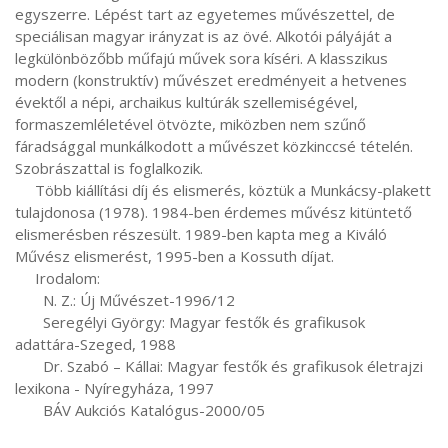
egyszerre. Lépést tart az egyetemes művészettel, de 
speciálisan magyar irányzat is az övé. Alkotói pályáját a 
legkülönbözőbb műfajú művek sora kíséri. A klasszikus 
modern (konstruktív) művészet eredményeit a hetvenes 
évektől a népi, archaikus kultúrák szellemiségével, 
formaszemléletével ötvözte, miközben nem szűnő 
fáradsággal munkálkodott a művészet közkinccsé tételén. 
Szobrászattal is foglalkozik.

     Több kiállítási díj és elismerés, köztük a Munkácsy-plakett 
tulajdonosa (1978). 1984-ben érdemes művész kitüntető 
elismerésben részesült. 1989-ben kapta meg a Kiváló 
Művész elismerést, 1995-ben a Kossuth díjat.

     Irodalom:

       N. Z.: Új Művészet-1996/12

       Seregélyi György: Magyar festők és grafikusok 
adattára-Szeged, 1988

       Dr. Szabó – Kállai: Magyar festők és grafikusok életrajzi 
lexikona - Nyíregyháza, 1997

       BÁV Aukciós Katalógus-2000/05