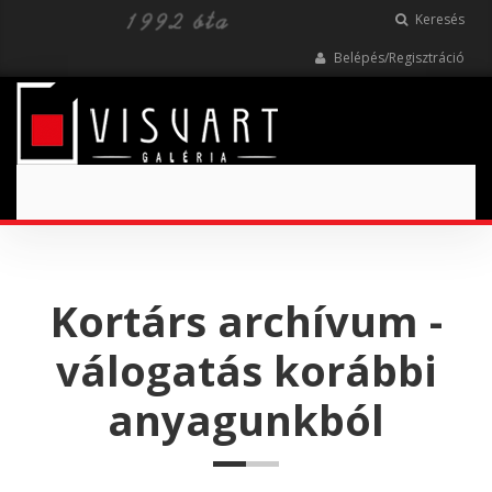
Keresés
Belépés/Regisztráció
Toggle
navigation
Kortárs archívum -
válogatás korábbi
anyagunkból