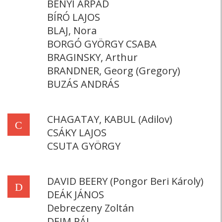
BÉNYI ÁRPÁD
BÍRÓ LAJOS
BLAJ, Nora
BORGÓ GYÖRGY CSABA
BRAGINSKY, Arthur
BRANDNER, Georg (Gregory)
BUZÁS ANDRÁS
CHAGATAY, KABUL (Adilov)
C
CSÁKY LAJOS
CSUTA GYÖRGY
DAVID BEERY (Pongor Beri Károly)
D
DEÁK JÁNOS
Debreczeny Zoltán
DEIM PÁL