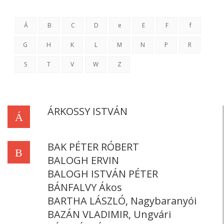
Á
B
C
D
e
E
F
f
G
H
K
L
M
N
P
R
S
T
V
W
Z
ÁRKOSSY ISTVÁN
Á
BAK PÉTER RÓBERT
B
BALOGH ERVIN
BALOGH ISTVÁN PÉTER
BÁNFALVY Ákos
BARTHA LÁSZLÓ, Nagybaranyói
BAZÁN VLADIMIR, Ungvári