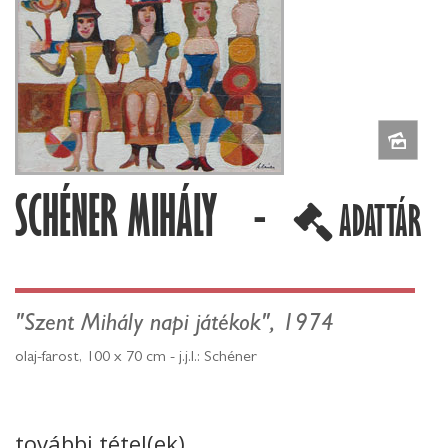
SCHÉNER MIHÁLY -
ADATTÁR
"Szent Mihály napi játékok", 1974
olaj-farost, 100 x 70 cm - j.j.l.: Schéner
további tétel(ek)