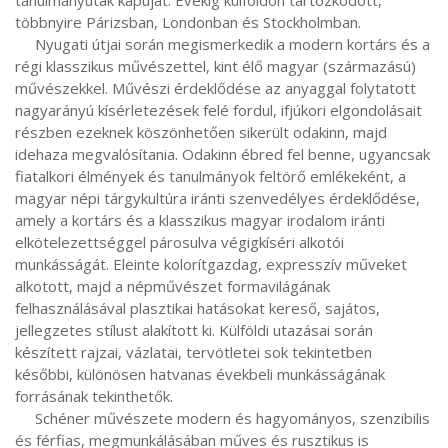
tanulmányutak kapuját. Évekig külföldön tartózkodott, 
többnyire Párizsban, Londonban és Stockholmban.

     Nyugati útjai során megismerkedik a modern kortárs és a 
régi klasszikus művészettel, kint élő magyar (származású) 
művészekkel. Művészi érdeklődése az anyaggal folytatott 
nagyarányú kísérletezések felé fordul, ifjúkori elgondolásait 
részben ezeknek köszönhetően sikerült odakinn, majd 
idehaza megvalósítania. Odakinn ébred fel benne, ugyancsak 
fiatalkori élmények és tanulmányok feltörő emlékeként, a 
magyar népi tárgykultúra iránti szenvedélyes érdeklődése, 
amely a kortárs és a klasszikus magyar irodalom iránti 
elkötelezettséggel párosulva végigkíséri alkotói 
munkásságát. Eleinte kolorítgazdag, expresszív műveket 
alkotott, majd a népművészet formavilágának 
felhasználásával plasztikai hatásokat kereső, sajátos, 
jellegzetes stílust alakított ki. Külföldi utazásai során 
készített rajzai, vázlatai, tervötletei sok tekintetben 
későbbi, különösen hatvanas évekbeli munkásságának 
forrásának tekinthetők.

     Schéner művészete modern és hagyományos, szenzibilis 
és férfias, megmunkálásában műves és rusztikus is 