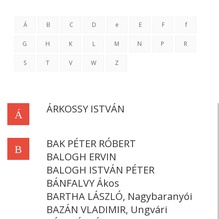
Á
B
C
D
e
E
F
f
G
H
K
L
M
N
P
R
S
T
V
W
Z
ÁRKOSSY ISTVÁN
Á
BAK PÉTER RÓBERT
B
BALOGH ERVIN
BALOGH ISTVÁN PÉTER
BÁNFALVY Ákos
BARTHA LÁSZLÓ, Nagybaranyói
BAZÁN VLADIMIR, Ungvári