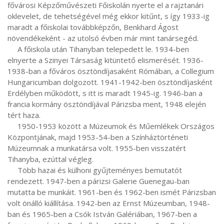
fővárosi Képzőművészeti Főiskolán nyerte el a rajztanári 
oklevelet, de tehetségével még ekkor kitűnt, s így 1933-ig 
maradt a főiskolai továbbképzőn, Benkhard Ágost 
növendékeként - az utolsó évben már mint tanársegéd.

     A főiskola után Tihanyban telepedett le. 1934-ben 
elnyerte a Szinyei Társaság kitüntető elismerését. 1936-
1938-ban a főváros ösztöndíjasaként Rómában, a Collegium 
Hungaricumban dolgozott. 1941-1942-ben ösztöndíjasként 
Erdélyben működött, s itt is maradt 1945-ig. 1946-ban a 
francia kormány ösztöndíjával Párizsba ment, 1948 elején 
tért haza.

     1950-1953 között a Múzeumok és Műemlékek Országos 
Központjának, majd 1953-54-ben a Színháztörténeti 
Múzeumnak a munkatársa volt. 1955-ben visszatért 
Tihanyba, ezúttal végleg.

     Több hazai és külhoni gyűjteményes bemutatót 
rendezett. 1947-ben a párizsi Galerie Guenegau-ban 
mutatta be munkáit. 1961-ben és 1962-ben ismét Párizsban 
volt önálló kiállítása. 1942-ben az Ernst Múzeumban, 1948-
ban és 1965-ben a Csók István Galériában, 1967-ben a 