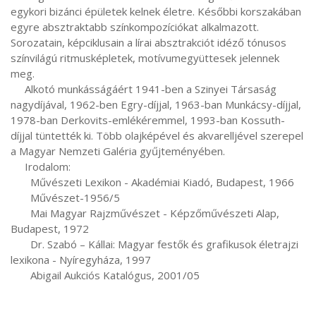
egykori bizánci épületek kelnek életre. Későbbi korszakában 
egyre absztraktabb színkompozíciókat alkalmazott. 
Sorozatain, képciklusain a lírai absztrakciót idéző tónusos 
színvilágú ritmusképletek, motívumegyüttesek jelennek 
meg.

     Alkotó munkásságáért 1941-ben a Szinyei Társaság 
nagydíjával, 1962-ben Egry-díjjal, 1963-ban Munkácsy-díjjal, 
1978-ban Derkovits-emlékéremmel, 1993-ban Kossuth-
díjjal tüntették ki. Több olajképével és akvarelljével szerepel 
a Magyar Nemzeti Galéria gyűjteményében.

     Irodalom:

       Művészeti Lexikon - Akadémiai Kiadó, Budapest, 1966

       Művészet-1956/5

       Mai Magyar Rajzművészet - Képzőművészeti Alap, 
Budapest, 1972

       Dr. Szabó – Kállai: Magyar festők és grafikusok életrajzi 
lexikona - Nyíregyháza, 1997

       Abigail Aukciós Katalógus, 2001/05