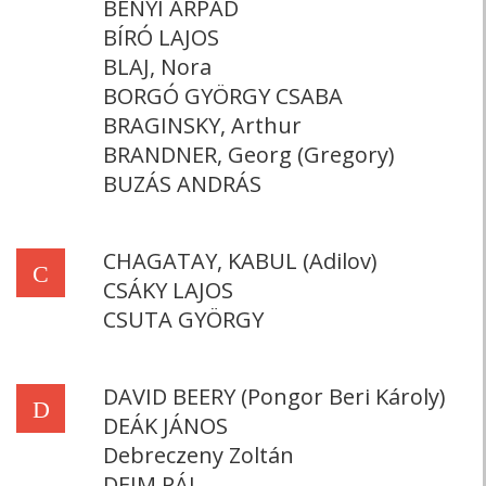
BÉNYI ÁRPÁD
BÍRÓ LAJOS
BLAJ, Nora
BORGÓ GYÖRGY CSABA
BRAGINSKY, Arthur
BRANDNER, Georg (Gregory)
BUZÁS ANDRÁS
CHAGATAY, KABUL (Adilov)
C
CSÁKY LAJOS
CSUTA GYÖRGY
DAVID BEERY (Pongor Beri Károly)
D
DEÁK JÁNOS
Debreczeny Zoltán
DEIM PÁL