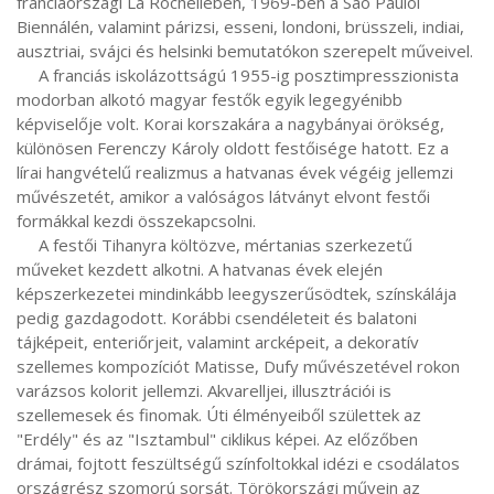
franciaországi La Rochelleben, 1969-ben a Sao Pauloi 
Biennálén, valamint párizsi, esseni, londoni, brüsszeli, indiai, 
ausztriai, svájci és helsinki bemutatókon szerepelt műveivel.

     A franciás iskolázottságú 1955-ig posztimpresszionista 
modorban alkotó magyar festők egyik legegyénibb 
képviselője volt. Korai korszakára a nagybányai örökség, 
különösen Ferenczy Károly oldott festőisége hatott. Ez a 
lírai hangvételű realizmus a hatvanas évek végéig jellemzi 
művészetét, amikor a valóságos látványt elvont festői 
formákkal kezdi összekapcsolni.

     A festői Tihanyra költözve, mértanias szerkezetű 
műveket kezdett alkotni. A hatvanas évek elején 
képszerkezetei mindinkább leegyszerűsödtek, színskálája 
pedig gazdagodott. Korábbi csendéleteit és balatoni 
tájképeit, enteriőrjeit, valamint arcképeit, a dekoratív 
szellemes kompozíciót Matisse, Dufy művészetével rokon 
varázsos kolorit jellemzi. Akvarelljei, illusztrációi is 
szellemesek és finomak. Úti élményeiből születtek az 
"Erdély" és az "Isztambul" ciklikus képei. Az előzőben 
drámai, fojtott feszültségű színfoltokkal idézi e csodálatos 
országrész szomorú sorsát. Törökországi művein az 