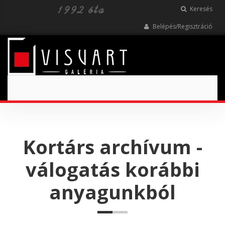
Keresés
Belépés/Regisztráció
Toggle
navigation
Kortárs archívum -
válogatás korábbi
anyagunkból