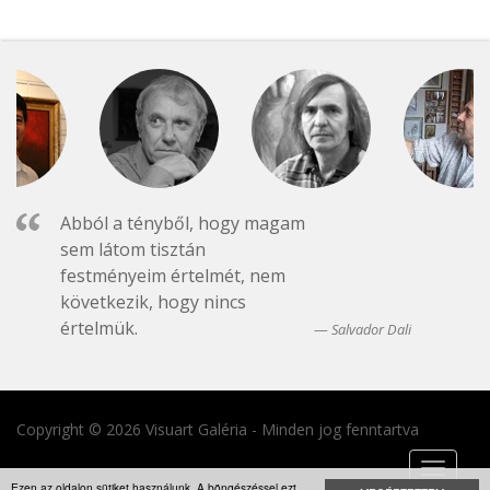
Abból a tényből, hogy magam
sem látom tisztán
festményeim értelmét, nem
következik, hogy nincs
értelmük.
Salvador Dali
Copyright © 2026 Visuart Galéria - Minden jog fenntartva
Toggle
Ezen az oldalon sütiket használunk. A böngészéssel ezt