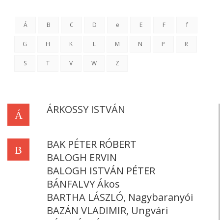
Á
B
C
D
e
E
F
f
G
H
K
L
M
N
P
R
S
T
V
W
Z
ÁRKOSSY ISTVÁN
Á
BAK PÉTER RÓBERT
B
BALOGH ERVIN
BALOGH ISTVÁN PÉTER
BÁNFALVY Ákos
BARTHA LÁSZLÓ, Nagybaranyói
BAZÁN VLADIMIR, Ungvári