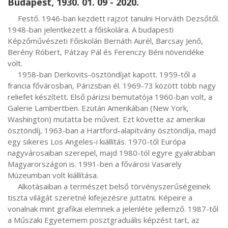
Budapest, 1930. 01. 09 - 2020.
     Festő. 1946-ban kezdett rajzot tanulni Horváth Dezsőtől. 
1948-ban jelentkezett a főiskolára. A budapesti 
Képzőművészeti Főiskolán Bernáth Aurél, Barcsay Jenő, 
Berény Róbert, Pátzay Pál és Ferenczy Béni növendéke 
volt.

     1958-ban Derkovits-ösztöndíjat kapott. 1959-től a 
francia fővárosban, Párizsban él. 1969-73 között több nagy 
reliefet készített. Első párizsi bemutatója 1960-ban volt, a 
Galerie Lambertben. Ezután Amerikában (New York, 
Washington) mutatta be műveit. Ezt követte az amerikai 
ösztöndíj, 1963-ban a Hartford-alapítvány ösztöndíja, majd 
egy sikeres Los Angeles-i kiállítás. 1970-től Európa 
nagyvárosaiban szerepel, majd 1980-tól egyre gyakrabban 
Magyarországon is. 1991-ben a fővárosi Vasarely 
Múzeumban volt kiállítása.

     Alkotásaiban a természet belső törvényszerűségeinek 
tiszta világát szeretné kifejezésre juttatni. Képeire a 
vonalnak mint grafikai elemnek a jelenléte jellemző. 1987-től 
a Műszaki Egyetemem posztgraduális képzést tart, az 