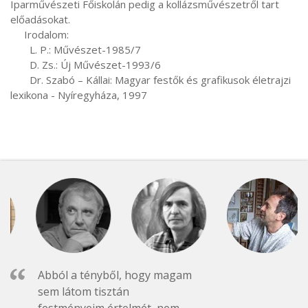
Iparművészeti Főiskolán pedig a kollázsművészetről tart 
előadásokat.

     Irodalom:

       L. P.: Művészet-1985/7

       D. Zs.: Új Művészet-1993/6

       Dr. Szabó – Kállai: Magyar festők és grafikusok életrajzi 
lexikona - Nyíregyháza, 1997
Abból a tényből, hogy magam
sem látom tisztán