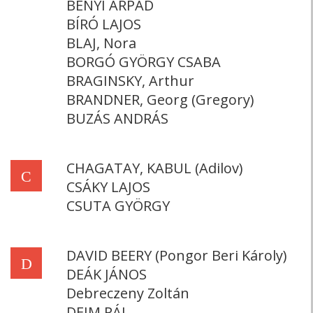
BÉNYI ÁRPÁD
BÍRÓ LAJOS
BLAJ, Nora
BORGÓ GYÖRGY CSABA
BRAGINSKY, Arthur
BRANDNER, Georg (Gregory)
BUZÁS ANDRÁS
CHAGATAY, KABUL (Adilov)
C
CSÁKY LAJOS
CSUTA GYÖRGY
DAVID BEERY (Pongor Beri Károly)
D
DEÁK JÁNOS
Debreczeny Zoltán
DEIM PÁL