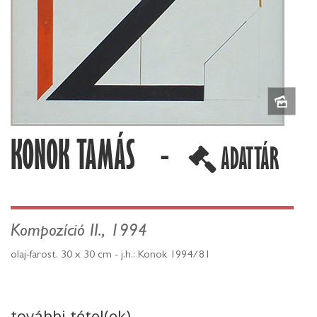
KONOK TAMÁS -
ADATTÁR
Kompozíció II., 1994
olaj-farost, 30 x 30 cm - j.h.: Konok 1994/81
további tétel(ek)