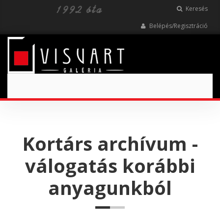
Keresés
Belépés/Regisztráció
Toggle
navigation
Kortárs archívum -
válogatás korábbi
anyagunkból