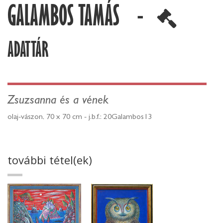
GALAMBOS TAMÁS -
ADATTÁR
Zsuzsanna és a vének
olaj-vászon, 70 x 70 cm - j.b.f.: 20Galambos13
további tétel(ek)