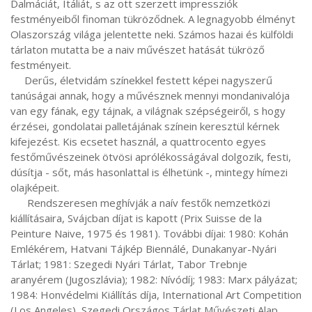
Dalmáciát, Itáliát, s az ott szerzett impressziók 
festményeiből finoman tükröződnek. A legnagyobb élményt 
Olaszország világa jelentette neki. Számos hazai és külföldi 
tárlaton mutatta be a naiv művészet hatását tükröző 
festményeit.

     Derűs, életvidám színekkel festett képei nagyszerű 
tanúságai annak, hogy a művésznek mennyi mondanivalója 
van egy fának, egy tájnak, a világnak szépségeiről, s hogy 
érzései, gondolatai palletájának színein keresztül kérnek 
kifejezést. Kis ecsetet használ, a quattrocento egyes 
festőművészeinek ötvösi aprólékosságával dolgozik, festi, 
dúsítja - sőt, más hasonlattal is élhetünk -, mintegy hímezi 
olajképeit.

      Rendszeresen meghívják a naív festők nemzetközi 
kiállításaira, Svájcban díjat is kapott (Prix Suisse de la 
Peinture Naive, 1975 és 1981). További díjai: 1980: Kohán 
Emlékérem, Hatvani Tájkép Biennálé, Dunakanyar-Nyári 
Tárlat; 1981: Szegedi Nyári Tárlat, Tabor Trebnje 
aranyérem (Jugoszlávia); 1982: Nívódíj; 1983: Marx pályázat; 
1984: Honvédelmi Kiállítás díja, International Art Competition 
(Los Angeles), Szegedi Országos Tárlat Művészeti Alap 