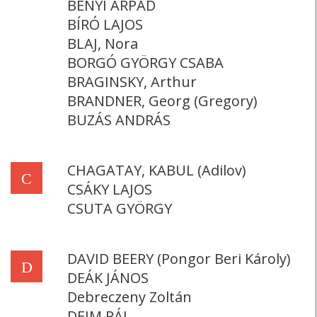
BÉNYI ÁRPÁD
BÍRÓ LAJOS
BLAJ, Nora
BORGÓ GYÖRGY CSABA
BRAGINSKY, Arthur
BRANDNER, Georg (Gregory)
BUZÁS ANDRÁS
CHAGATAY, KABUL (Adilov)
C
CSÁKY LAJOS
CSUTA GYÖRGY
DAVID BEERY (Pongor Beri Károly)
D
DEÁK JÁNOS
Debreczeny Zoltán
DEIM PÁL