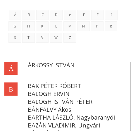
Á
B
C
D
e
E
F
f
G
H
K
L
M
N
P
R
S
T
V
W
Z
ÁRKOSSY ISTVÁN
Á
BAK PÉTER RÓBERT
B
BALOGH ERVIN
BALOGH ISTVÁN PÉTER
BÁNFALVY Ákos
BARTHA LÁSZLÓ, Nagybaranyói
BAZÁN VLADIMIR, Ungvári