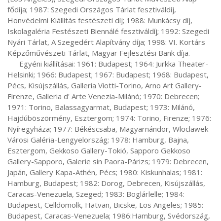
fődíja; 1987: Szegedi Országos Tárlat fesztiváldíj, 
Honvédelmi Kiállítás festészeti díj; 1988: Munkácsy díj, 
Iskolagaléria Festészeti Biennálé fesztiváldíj; 1992: Szegedi 
Nyári Tárlat, A Szegedért Alapítvány díja; 1998: VI. Kortárs 
Képzőművészeti Tárlat, Magyar Fejlesztési Bank díja.

      Egyéni kiállításai: 1961: Budapest; 1964: Jurkka Theater-
Helsinki; 1966: Budapest; 1967: Budapest; 1968: Budapest, 
Pécs, Kisújszállás, Galleria Viotti-Torino, Arno Art Gallery-
Firenze, Galleria d' Arte Venezia-Milánó; 1970: Debrecen; 
1971: Torino, Balassagyarmat, Budapest; 1973: Milánó, 
Hajdúböszörmény, Esztergom; 1974: Torino, Firenze; 1976: 
Nyíregyháza; 1977: Békéscsaba, Magyarnándor, Wloclawek 
Városi Galéria-Lengyelország; 1978: Hamburg, Bajna, 
Esztergom, Gekkoso Gallery-Tokió, Sapporo Gekkoso 
Gallery-Sapporo, Galerie sin Paora-Párizs; 1979: Debrecen, 
Japán, Gallery Kapa-Athén, Pécs; 1980: Kiskunhalas; 1981: 
Hamburg, Budapest; 1982: Dorog, Debrecen, Kisújszállás, 
Caracas-Venezuela, Szeged; 1983: Boglárlelle; 1984: 
Budapest, Celldömölk, Hatvan, Bicske, Los Angeles; 1985: 
Budapest, Caracas-Venezuela; 1986:Hamburg, Svédország, 