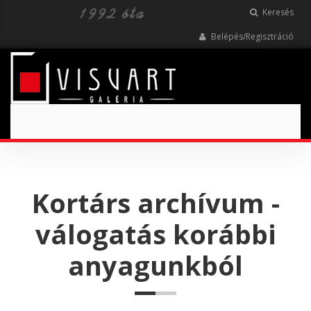
Keresés
Belépés/Regisztráció
Toggle
navigation
Kortárs archívum -
válogatás korábbi
anyagunkból