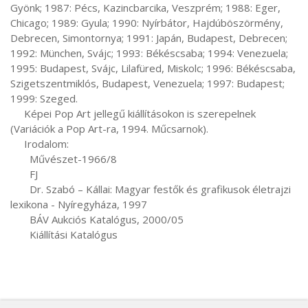
Gyönk; 1987: Pécs, Kazincbarcika, Veszprém; 1988: Eger, 
Chicago; 1989: Gyula; 1990: Nyírbátor, Hajdúböszörmény, 
Debrecen, Simontornya; 1991: Japán, Budapest, Debrecen; 
1992: München, Svájc; 1993: Békéscsaba; 1994: Venezuela; 
1995: Budapest, Svájc, Lilafüred, Miskolc; 1996: Békéscsaba, 
Szigetszentmiklós, Budapest, Venezuela; 1997: Budapest; 
1999: Szeged.

     Képei Pop Art jellegű kiállításokon is szerepelnek 
(Variációk a Pop Art-ra, 1994. Műcsarnok).

     Irodalom:

       Művészet-1966/8

       FJ

       Dr. Szabó – Kállai: Magyar festők és grafikusok életrajzi 
lexikona - Nyíregyháza, 1997

       BÁV Aukciós Katalógus, 2000/05

       Kiállítási Katalógus