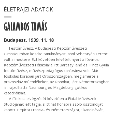
ÉLETRAJZI ADATOK
GALAMBOS TAMÁS
Budapest, 1939. 11. 18
     Festőművész. A budapesti Képzőművészeti 
Gimnáziumban kezdte tanulmányait, ahol Sebestyén Ferenc 
volt a mestere. Ezt követően felvételt nyert a fővárosi 
Képzőművészeti Főiskolára. Itt Barcsay Jenő és Hincz Gyula 
festőművész, művészpedagógus tanítványa volt. Már 
főiskolás korában járt Oroszországban, megismerte a 
pravoszláv műemlékeket, az ikonokat, járt Németországban 
is, rajzolhatta Naumburg és Magdeburg gótikus 
katedrálisait.

     A főiskola elvégzését követően a Fiatal Művészek 
Stúdiójának lett tagja, s itt hat hónapra szóló ösztöndíjat 
kapott. Bejárta Francia- és Németországot, Skandináviát, 