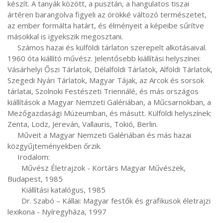
készít. A tanyák között, a pusztán, a hangulatos tiszai 
ártéren barangolva figyeli az örökké változó természetet, 
az ember formálta határt, és élményeit a képeibe sűrítve 
másokkal is igyekszik megosztani. 

     Számos hazai és külföldi tárlaton szerepelt alkotásaival. 
1960 óta kiállító művész. Jelentősebb kiállítási helyszínei: 
Vásárhelyi Őszi Tárlatok, Délalföldi Tárlatok, Alföldi Tárlatok, 
Szegedi Nyári Tárlatok, Magyar Tájak, az Arcok és sorsok 
tárlatai, Szolnoki Festészeti Triennálé, és más országos 
kiállítások a Magyar Nemzeti Galériában, a Műcsarnokban, a 
Mezőgazdasági Múzeumban, és másutt. Külföldi helyszínek: 
Zenta, Lodz, Jereván, Vallauris, Tokió, Berlin. 

     Műveit a Magyar Nemzeti Galériában és más hazai 
közgyűjteményekben őrzik.

     Irodalom:

       Művész Életrajzok - Kortárs Magyar Művészek, 
Budapest, 1985

       Kiállítási katalógus, 1985

       Dr. Szabó – Kállai: Magyar festők és grafikusok életrajzi 
lexikona - Nyíregyháza, 1997