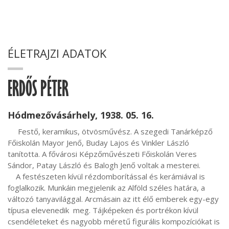
ÉLETRAJZI ADATOK
ERDŐS PÉTER
Hódmezővásárhely, 1938. 05. 16.
     Festő, keramikus, ötvösművész. A szegedi Tanárképző 
Főiskolán Mayor Jenő, Buday Lajos és Vinkler László 
tanította. A fővárosi Képzőművészeti Főiskolán Veres 
Sándor, Patay László és Balogh Jenő voltak a mesterei.

    A festészeten kívül rézdomborítással és kerámiával is 
foglalkozik. Munkáin megjelenik az Alföld széles határa, a 
változó tanyavilággal. Arcmásain az itt élő emberek egy-egy 
típusa elevenedik  meg. Tájképeken és portrékon kívül 
csendéleteket és nagyobb méretű figurális kompozíciókat is 