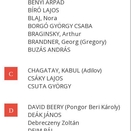
BÉNYI ÁRPÁD
BÍRÓ LAJOS
BLAJ, Nora
BORGÓ GYÖRGY CSABA
BRAGINSKY, Arthur
BRANDNER, Georg (Gregory)
BUZÁS ANDRÁS
CHAGATAY, KABUL (Adilov)
C
CSÁKY LAJOS
CSUTA GYÖRGY
DAVID BEERY (Pongor Beri Károly)
D
DEÁK JÁNOS
Debreczeny Zoltán
DEIM PÁL