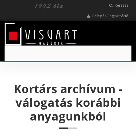
Keresés
Belépés/Regisztráció
Toggle
navigation
Kortárs archívum -
válogatás korábbi
anyagunkból